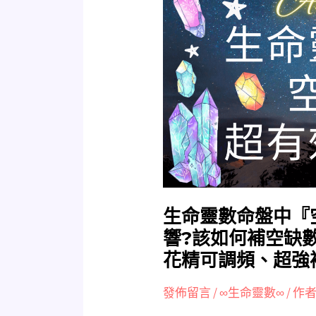
命
靈
數
命
盤
中
『空
缺
數』
對
我
們
生命靈數命盤中『
自
響?該如何補空缺
身
花精可調頻、超強
的
影
發佈留言
/
∞生命靈數∞
/ 作者
響?