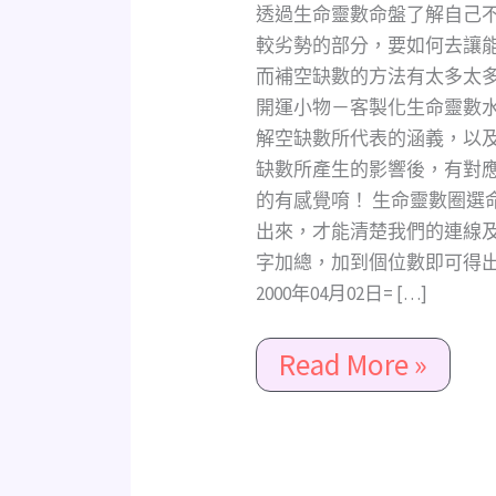
該
透過生命靈數命盤了解自己
如
較劣勢的部分，要如何去讓
何
而補空缺數的方法有太多太多（
補
開運小物－客製化生命靈數
空
解空缺數所代表的涵義，以
缺
缺數所產生的影響後，有對
數?
的有感覺唷！ 生命靈數圈選
透
出來，才能清楚我們的連線及
過
字加總，加到個位數即可得出
顏
2000年04月02日= […]
色、
水
Read More »
晶、
精
油、
花
精