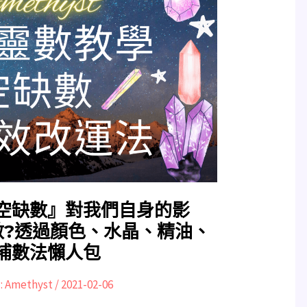
空缺數』對我們自身的影
數?透過顏色、水晶、精油、
補數法懶人包
:
Amethyst
/
2021-02-06