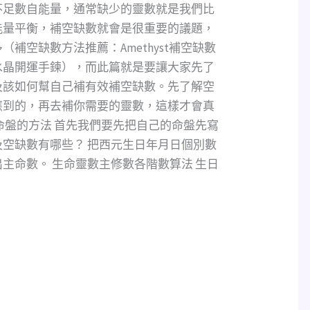
不足數自能量，通常缺少的靈數就是我們比
能量平衡，補空缺數就會是很重要的議題，
補空缺數方法推薦：Amethyst補空缺數
水晶開運手鍊），而此篇就是要讓大家先了
及該如何幫自己補有效補空缺數。先了解空
應到的，再去補你需要的靈數，這樣才會真
命盤的方法 首先我們要先把自己的命盤先寫
空缺數有哪些？ 把西元生日年月日個別數
主命數。 生命靈數主修數各階數算法 生日