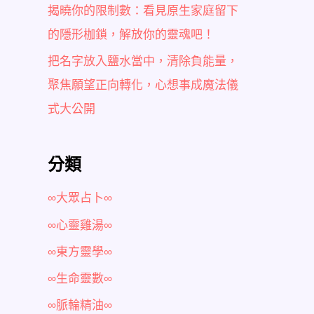
揭曉你的限制數：看見原生家庭留下
的隱形枷鎖，解放你的靈魂吧！
把名字放入鹽水當中，清除負能量，
聚焦願望正向轉化，心想事成魔法儀
式大公開
分類
∞大眾占卜∞
∞心靈雞湯∞
∞東方靈學∞
∞生命靈數∞
∞脈輪精油∞