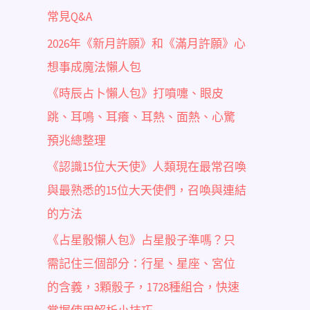
常見Q&A
2026年《新月許願》和《滿月許願》心
想事成魔法懶人包
《時辰占卜懶人包》打噴嚏、眼皮
跳、耳鳴、耳癢、耳熱、面熱、心驚
預兆總整理
《認識15位大天使》人類現在最常召喚
與最熟悉的15位大天使們，召喚與連結
的方法
《占星骰懶人包》占星骰子準嗎？只
需記住三個部分：行星、星座、宮位
的含義，3顆骰子，1728種組合，快速