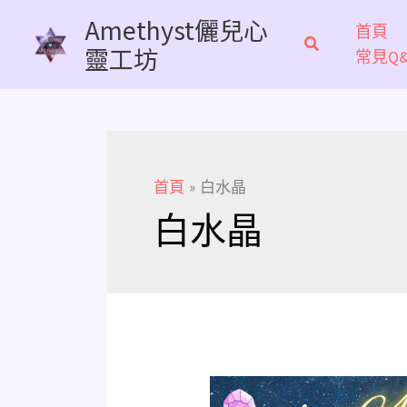
跳
Amethyst儷兒心
首頁
至
靈工坊
常見Q&
主
要
內
容
首頁
白水晶
白水晶
生