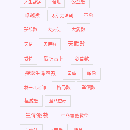
公益數
人生課題
催眠
卓越數
單戀
吸引力法則
大愛數
夢想數
大天使
天賦數
天使
天使數
愛情占卜
慈善數
愛情
探索生命靈數
暗戀
星座
格局數
業債數
林一凡老師
權威數
潛能密碼
生命靈數
生命靈數教學