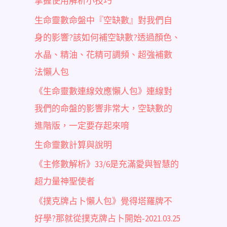
掌握使用解析小技巧
生命靈數命盤中『空缺數』對我們自
身的影響?該如何補空缺數?透過顏色、
水晶、精油、花精可調頻、超強補數
法懶人包
《生命靈數連線效應懶人包》連線對
我們的命盤的影響非常大，空缺數的
進階版，一定要存起來唷
生命靈數計算與說明
《主修數解析》33/6是充滿愛與智慧的
超力量神聖使者
《撲克牌占卜懶人包》覺得塔羅牌不
好學?那就從撲克牌占卜開始-2021.03.25