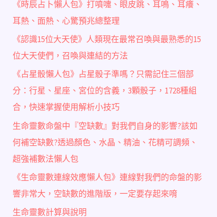
《時辰占卜懶人包》打噴嚏、眼皮跳、耳鳴、耳癢、
耳熱、面熱、心驚預兆總整理
《認識15位大天使》人類現在最常召喚與最熟悉的15
位大天使們，召喚與連結的方法
《占星骰懶人包》占星骰子準嗎？只需記住三個部
分：行星、星座、宮位的含義，3顆骰子，1728種組
合，快速掌握使用解析小技巧
生命靈數命盤中『空缺數』對我們自身的影響?該如
何補空缺數?透過顏色、水晶、精油、花精可調頻、
超強補數法懶人包
《生命靈數連線效應懶人包》連線對我們的命盤的影
響非常大，空缺數的進階版，一定要存起來唷
生命靈數計算與說明