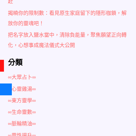
赴
揭曉你的限制數：看見原生家庭留下的隱形枷鎖，解
放你的靈魂吧！
把名字放入鹽水當中，清除負能量，聚焦願望正向轉
化，心想事成魔法儀式大公開
分類
∞大眾占卜∞
∞心靈雞湯∞
∞東方靈學∞
∞生命靈數∞
∞脈輪精油∞
∞靈性揚升∞