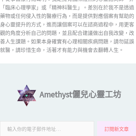
「臨床心理學家」或「精神科醫生」。差別在於我不是透過
藥物或任何侵入性的醫療行為，而是提供對應個案有幫助的
身心靈提升的方式，進而讓個案可以在諮商過程中，用更客
觀的角度分析自己的問題，並且配合建議做出自我改變，改
善人生課題。如果本身確實有心理相關疾病問題，請勿延誤
就醫，請珍惜生命，活著才有能力與機會去翻轉人生。
輸入你的電子郵件地址…
Amethyst儷兒心靈工坊
訂閱新文章