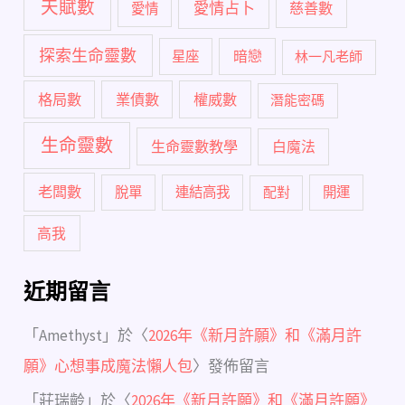
天賦數
愛情占卜
慈善數
愛情
探索生命靈數
暗戀
星座
林一凡老師
格局數
業債數
權威數
潛能密碼
生命靈數
生命靈數教學
白魔法
老闆數
脫單
連結高我
配對
開運
高我
近期留言
「
Amethyst
」於〈
2026年《新月許願》和《滿月許
願》心想事成魔法懶人包
〉發佈留言
「
莊瑞齡
」於〈
2026年《新月許願》和《滿月許願》