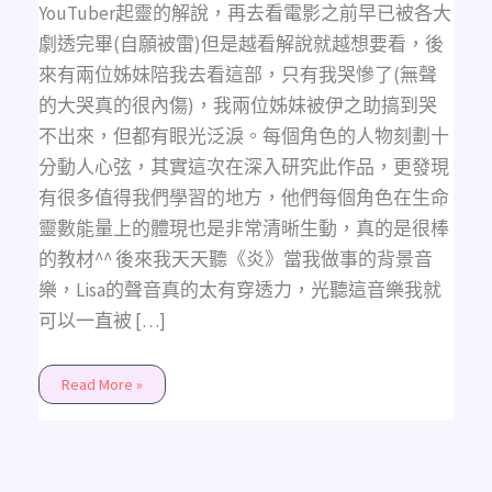
久
YouTuber起靈的解說，再去看電影之前早已被各大
違
的
劇透完畢(自願被雷)但是越看解說就越想要看，後
親
自
來有兩位姊妹陪我去看這部，只有我哭慘了(無聲
填
詞
的大哭真的很內傷)，我兩位姊妹被伊之助搞到哭
中
文
不出來，但都有眼光泛淚。每個角色的人物刻劃十
翻
唱，
分動人心弦，其實這次在深入研究此作品，更發現
《炎》
的
有很多值得我們學習的地方，他們每個角色在生命
中
文
靈數能量上的體現也是非常清晰生動，真的是很棒
版
翻
的教材^^ 後來我天天聽《炎》當我做事的背景音
唱
希
樂，Lisa的聲音真的太有穿透力，光聽這音樂我就
望
大
可以一直被 […]
家
會
喜
歡
Read More »