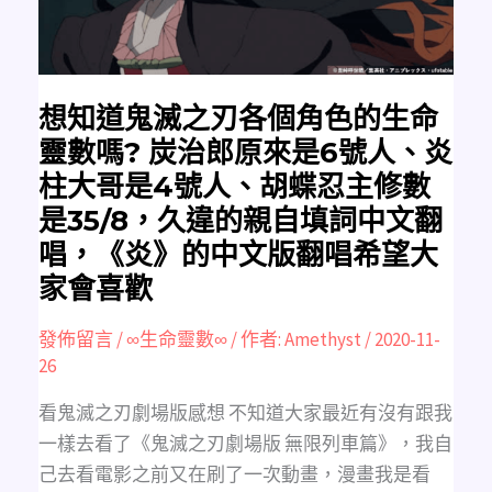
色
的
生
命
靈
數
嗎?
炭
想知道鬼滅之刃各個角色的生命
治
郎
靈數嗎? 炭治郎原來是6號人、炎
原
來
柱大哥是4號人、胡蝶忍主修數
是
6
是35/8，久違的親自填詞中文翻
號
人、
炎
唱，《炎》的中文版翻唱希望大
柱
大
家會喜歡
哥
是
4
發佈留言
/
∞生命靈數∞
/ 作者:
Amethyst
/
2020-11-
號
人、
26
胡
蝶
忍
看鬼滅之刃劇場版感想 不知道大家最近有沒有跟我
主
修
一樣去看了《鬼滅之刃劇場版 無限列車篇》，我自
數
是
己去看電影之前又在刷了一次動畫，漫畫我是看
35/8，