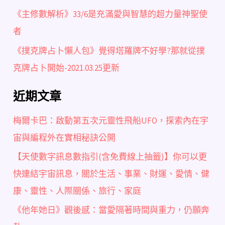
《主修數解析》33/6是充滿愛與智慧的超力量神聖使
者
《撲克牌占卜懶人包》覺得塔羅牌不好學?那就從撲
克牌占卜開始-2021.03.25更新
近期文章
梅爾卡巴：啟動第五次元靈性飛船UFO，探索內在宇
宙與編程外在實相秘訣公開
【天使數字訊息數指引(含免費線上抽籤)】你可以更
快連結宇宙訊息，關於生活、事業、財運、愛情、健
康、靈性、人際關係、旅行、家庭
《他年她日》觀後感：當愛隔著時間與重力，仍願奔