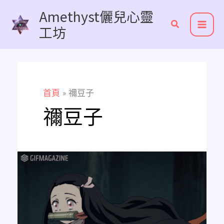
跳
Amethyst儷兒心靈
至
工坊
主
要
內
容
首頁
禰豆子
禰豆子
想
知
道
鬼
滅
之
刃
各
個
角