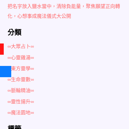
把名字放入鹽水當中，清除負能量，聚焦願望正向轉
化，心想事成魔法儀式大公開
分類
∞大眾占卜∞
∞心靈雞湯∞
∞東方靈學∞
∞生命靈數∞
∞脈輪精油∞
∞靈性揚升∞
∞魔法園地∞
標籤