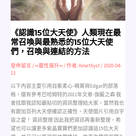
在
最
常
召
喚
與
最
熟
《認識15位大天使》人類現在最
悉
的
常召喚與最熟悉的15位大天使
15
位
們，召喚與連結的方法
大
天
使
們，
發佈留言
/
∞靈性揚升∞
/ 作者:
Amethyst
/
2020-04-
召
12
喚
與
連
結
以下內容主要引用自紫柔心-曉菁與Edgar的部落
的
方
格，還有參考巴哈姆特的2011年文章-伽藍之森 我
法
會找跟我認知最貼切的資訊整理給大家，當然我也
有跟加百列大天使確認正確性，天使圖片引用自宇
宙之愛！ 資訊整理 因此我把資訊再重新整理，希
望也可以讓更多紫晶寶寶們更加認識這15位大天