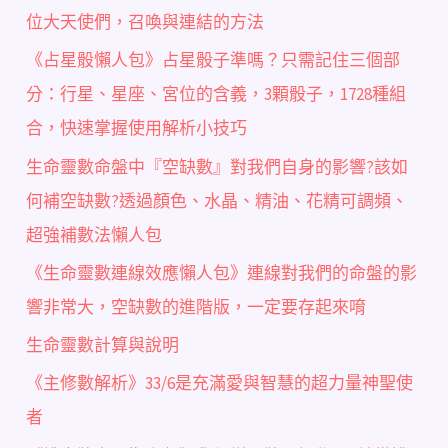
位大天使們，召喚與連結的方法
《占星骰懶人包》占星骰子準嗎？只需記住三個部
分：行星、星座、宮位的含義，3顆骰子，1728種組
合，快速掌握使用解析小技巧
生命靈數命盤中『空缺數』對我們自身的影響?該如
何補空缺數?透過顏色、水晶、精油、花精可調頻、
超強補數法懶人包
《生命靈數連線效應懶人包》連線對我們的命盤的影
響非常大，空缺數的進階版，一定要存起來唷
生命靈數計算與說明
《主修數解析》33/6是充滿愛與智慧的超力量神聖使
者