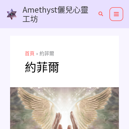
跳
Amethyst儷兒心靈
至
工坊
主
要
內
容
首頁
約菲爾
約菲爾
《認
識
15
位
大
天
使》
人
類
現