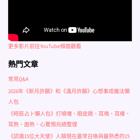
更多影片前往YouTube頻道觀看
熱門文章
常見Q&A
2026年《新月許願》和《滿月許願》心想事成魔法懶
人包
《時辰占卜懶人包》打噴嚏、眼皮跳、耳鳴、耳癢、
耳熱、面熱、心驚預兆總整理
《認識15位大天使》人類現在最常召喚與最熟悉的15