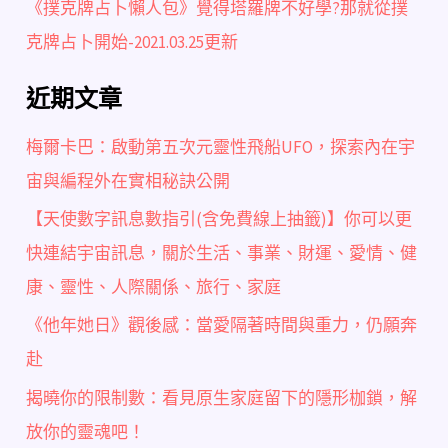
《撲克牌占卜懶人包》覺得塔羅牌不好學?那就從撲
克牌占卜開始-2021.03.25更新
近期文章
梅爾卡巴：啟動第五次元靈性飛船UFO，探索內在宇
宙與編程外在實相秘訣公開
【天使數字訊息數指引(含免費線上抽籤)】你可以更
快連結宇宙訊息，關於生活、事業、財運、愛情、健
康、靈性、人際關係、旅行、家庭
《他年她日》觀後感：當愛隔著時間與重力，仍願奔
赴
揭曉你的限制數：看見原生家庭留下的隱形枷鎖，解
放你的靈魂吧！