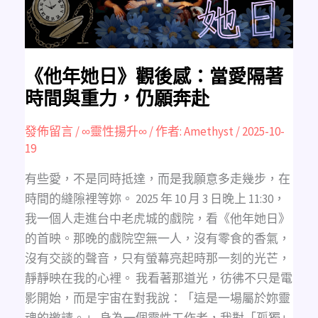
著
時
間
與
重
力，
仍
願
《他年她日》觀後感：當愛隔著
奔
赴
時間與重力，仍願奔赴
發佈留言
/
∞靈性揚升∞
/ 作者:
Amethyst
/
2025-10-
19
有些愛，不是同時抵達，而是我願意多走幾步，在
時間的縫隙裡等妳。 2025 年 10 月 3 日晚上 11:30，
我一個人走進台中老虎城的戲院，看《他年她日》
的首映。那晚的戲院空無一人，沒有零食的香氣，
沒有交談的聲音，只有螢幕亮起時那一刻的光芒，
靜靜映在我的心裡。 我看著那道光，彷彿不只是電
影開始，而是宇宙在對我說：「這是一場屬於妳靈