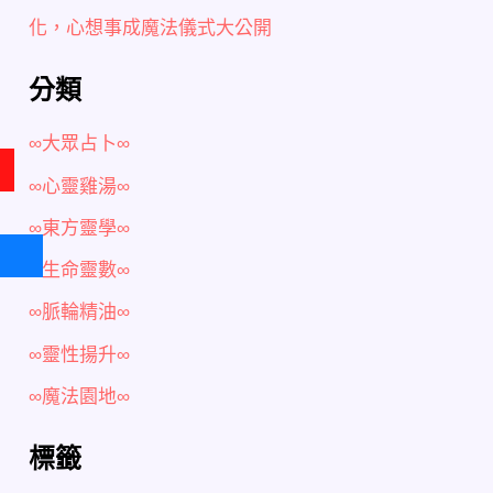
化，心想事成魔法儀式大公開
分類
∞大眾占卜∞
∞心靈雞湯∞
∞東方靈學∞
∞生命靈數∞
∞脈輪精油∞
∞靈性揚升∞
∞魔法園地∞
標籤