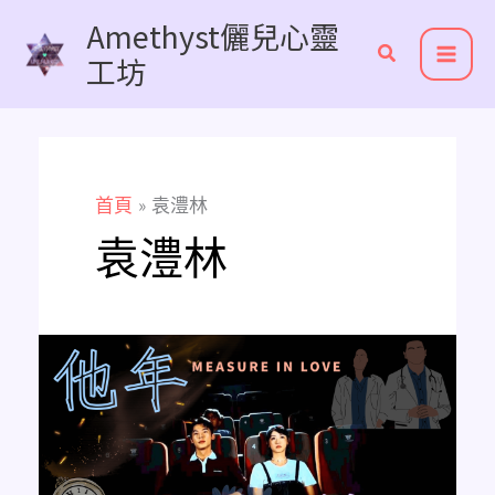
跳
Amethyst儷兒心靈
至
工坊
主
要
內
容
首頁
袁澧林
袁澧林
《他
年
她
日》
觀
後
感：
當
愛
隔