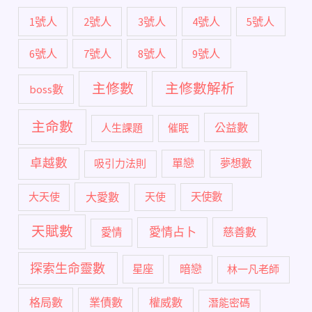
1號人
2號人
3號人
4號人
5號人
6號人
7號人
8號人
9號人
主修數
主修數解析
boss數
主命數
公益數
人生課題
催眠
卓越數
單戀
吸引力法則
夢想數
大愛數
大天使
天使
天使數
天賦數
愛情占卜
慈善數
愛情
探索生命靈數
暗戀
星座
林一凡老師
格局數
業債數
權威數
潛能密碼