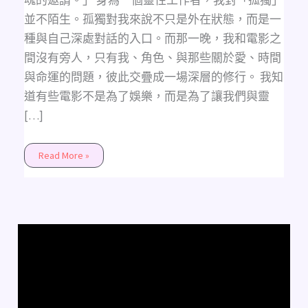
魂的邀請。」 身為一個靈性工作者，我對「孤獨」
並不陌生。孤獨對我來說不只是外在狀態，而是一
種與自己深處對話的入口。而那一晚，我和電影之
間沒有旁人，只有我、角色、與那些關於愛、時間
與命運的問題，彼此交疊成一場深層的修行。 我知
道有些電影不是為了娛樂，而是為了讓我們與靈
[…]
Read More »