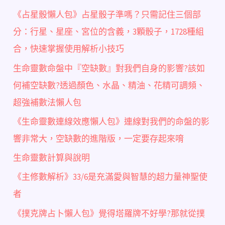
《占星骰懶人包》占星骰子準嗎？只需記住三個部
分：行星、星座、宮位的含義，3顆骰子，1728種組
合，快速掌握使用解析小技巧
生命靈數命盤中『空缺數』對我們自身的影響?該如
何補空缺數?透過顏色、水晶、精油、花精可調頻、
超強補數法懶人包
《生命靈數連線效應懶人包》連線對我們的命盤的影
響非常大，空缺數的進階版，一定要存起來唷
生命靈數計算與說明
《主修數解析》33/6是充滿愛與智慧的超力量神聖使
者
《撲克牌占卜懶人包》覺得塔羅牌不好學?那就從撲