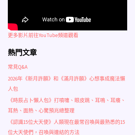
更多影片前往YouTube頻道觀看
熱門文章
常見Q&A
2026年《新月許願》和《滿月許願》心想事成魔法懶
人包
《時辰占卜懶人包》打噴嚏、眼皮跳、耳鳴、耳癢、
耳熱、面熱、心驚預兆總整理
《認識15位大天使》人類現在最常召喚與最熟悉的15
位大天使們，召喚與連結的方法