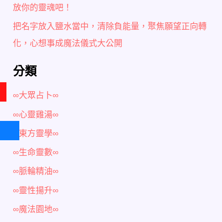
放你的靈魂吧！
把名字放入鹽水當中，清除負能量，聚焦願望正向轉
化，心想事成魔法儀式大公開
分類
∞大眾占卜∞
∞心靈雞湯∞
∞東方靈學∞
∞生命靈數∞
∞脈輪精油∞
∞靈性揚升∞
∞魔法園地∞