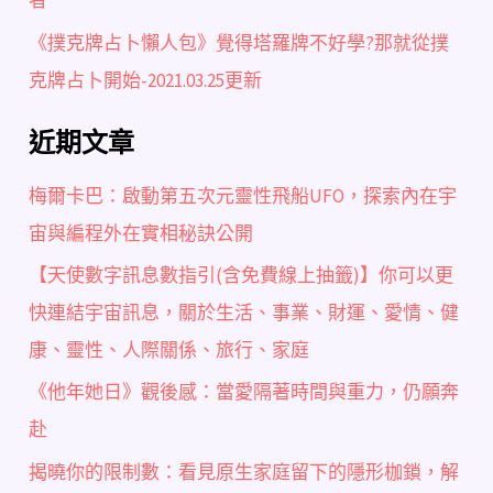
者
《撲克牌占卜懶人包》覺得塔羅牌不好學?那就從撲
克牌占卜開始-2021.03.25更新
近期文章
梅爾卡巴：啟動第五次元靈性飛船UFO，探索內在宇
宙與編程外在實相秘訣公開
【天使數字訊息數指引(含免費線上抽籤)】你可以更
快連結宇宙訊息，關於生活、事業、財運、愛情、健
康、靈性、人際關係、旅行、家庭
《他年她日》觀後感：當愛隔著時間與重力，仍願奔
赴
揭曉你的限制數：看見原生家庭留下的隱形枷鎖，解