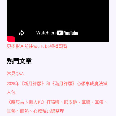
更多影片前往YouTube頻道觀看
熱門文章
常見Q&A
2026年《新月許願》和《滿月許願》心想事成魔法懶
人包
《時辰占卜懶人包》打噴嚏、眼皮跳、耳鳴、耳癢、
耳熱、面熱、心驚預兆總整理