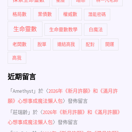
暗戀
星座
林一凡老師
格局數
業債數
權威數
潛能密碼
生命靈數
生命靈數教學
白魔法
老闆數
脫單
連結高我
配對
開運
高我
近期留言
「
Amethyst
」於〈
2026年《新月許願》和《滿月許
願》心想事成魔法懶人包
〉發佈留言
「
莊瑞齡
」於〈
2026年《新月許願》和《滿月許願》
心想事成魔法懶人包
〉發佈留言