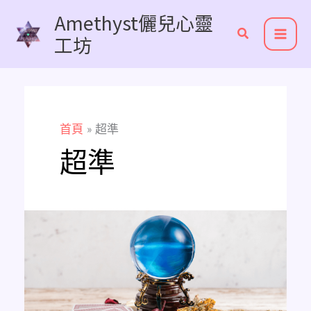
跳
Amethyst儷兒心靈
至
工坊
主
要
內
容
首頁
超準
超準
《超
實
用
線
上
免
費
占
卜
推