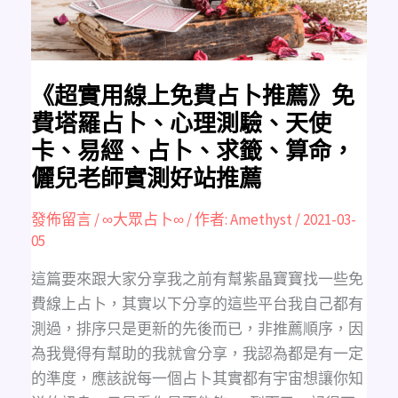
薦》
免
費
塔
羅
占
卜、
心
《超實用線上免費占卜推薦》免
理
測
費塔羅占卜、心理測驗、天使
驗、
天
卡、易經、占卜、求籤、算命，
使
卡、
儷兒老師實測好站推薦
易
經、
占
卜、
發佈留言
/
∞大眾占卜∞
/ 作者:
Amethyst
/
2021-03-
求
籤、
05
算
命，
儷
這篇要來跟大家分享我之前有幫紫晶寶寶找一些免
兒
老
費線上占卜，其實以下分享的這些平台我自己都有
師
實
測過，排序只是更新的先後而已，非推薦順序，因
測
好
為我覺得有幫助的我就會分享，我認為都是有一定
站
推
的準度，應該說每一個占卜其實都有宇宙想讓你知
薦