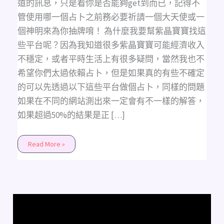
道的訊息，只是看你是否能夠get到而已，記得不
管使用哪一個占卜之前務必要祈請一個大天使或一
個神明來為你抽牌唷！ 為什麼我要幫紫晶寶寶找這
些平台呢？因為我知道很多紫晶寶寶可能經濟收入
不穩定，或者平時生活上有很多疑問，當然我也不
希望你們太過依賴占卜，但是如果真的有些不確定
的可以先透過以下這些平台做個占卜，同樣的問題
如果在不同的網站測出來一定會有不一樣的解答，
如果超過50%的結果是正 […]
Read More »