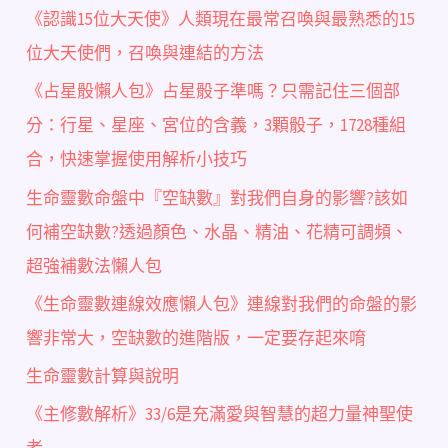
《認識15位大天使》人類現在最常召喚與最熟悉的15
位大天使們，召喚與連結的方法
《占星骰懶人包》占星骰子準嗎？只需記住三個部
分：行星、星座、宮位的含義，3顆骰子，1728種組
合，快速掌握使用解析小技巧
生命靈數命盤中『空缺數』對我們自身的影響?該如
何補空缺數?透過顏色、水晶、精油、花精可調頻、
超強補數法懶人包
《生命靈數連線效應懶人包》連線對我們的命盤的影
響非常大，空缺數的進階版，一定要存起來唷
生命靈數計算與說明
《主修數解析》33/6是充滿愛與智慧的超力量神聖使