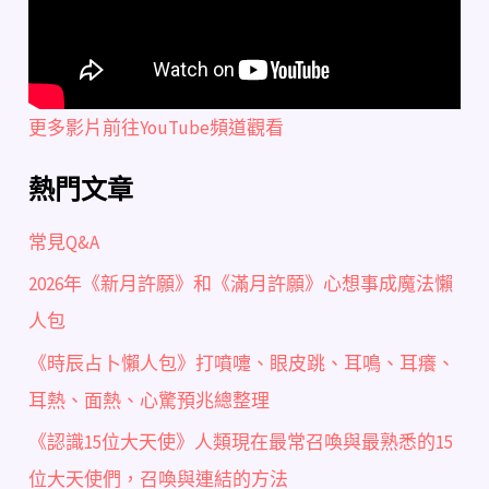
更多影片前往YouTube頻道觀看
熱門文章
常見Q&A
2026年《新月許願》和《滿月許願》心想事成魔法懶
人包
《時辰占卜懶人包》打噴嚏、眼皮跳、耳鳴、耳癢、
耳熱、面熱、心驚預兆總整理
《認識15位大天使》人類現在最常召喚與最熟悉的15
位大天使們，召喚與連結的方法