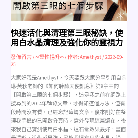
秘
訣，
使
用
白
水
晶
清
快速活化與清理第三眼秘訣，使
理
及
用白水晶清理及強化你的靈視力
強
化
你
的
發佈留言
/
∞靈性揚升∞
/ 作者:
Amethyst
/
2022-09-
靈
25
視
力
大家好我是Amethyst，今天要跟大家分享引用自朵
琳·芙秋老師的《如何聆聽天使訊息》第8章中的
【開啟第三眼的七個步驟】，這是我之前在網路上
搜尋到的2014年轉發文章，才得知這個方法，但有
段時間沒有看，已經忘記這篇文章，後來剛好在整
理我手機的已開啟分頁時，意外發現這篇還在，後
來我自己實測使用白水晶、透石膏效果最好，畫面