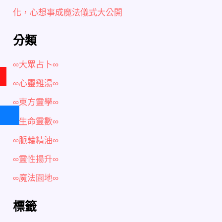
化，心想事成魔法儀式大公開
分類
∞大眾占卜∞
∞心靈雞湯∞
∞東方靈學∞
∞生命靈數∞
∞脈輪精油∞
∞靈性揚升∞
∞魔法園地∞
標籤