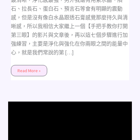
最清晰，淨化感最強，另外我還有用紫水晶、隕
石、拉長石、蛋白石、預言石等會有明顯的震動
感，但是沒有像白水晶跟透石膏感覺那麼持久與清
晰感，所以我相信大家繼上一個【手把手教你打開
第三眼】的影片與文章後，再以這七個步驟進行加
強練習，主要是淨化與強化在你兩眼之間的能量中
心，就是我們常說的第 […]
Read More »