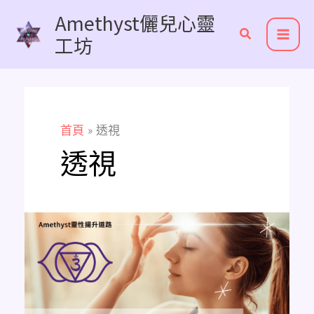
跳
Amethyst儷兒心靈
至
工坊
主
要
內
容
首頁
透視
透視
快
速
活
化
與
清
理
第
三
眼