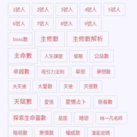
1號人
2號人
3號人
4號人
5號人
6號人
7號人
8號人
9號人
主修數
主修數解析
boss數
主命數
公益數
人生課題
催眠
卓越數
單戀
吸引力法則
夢想數
大愛數
大天使
天使
天使數
天賦數
愛情占卜
慈善數
愛情
探索生命靈數
暗戀
星座
林一凡老師
格局數
業債數
權威數
潛能密碼