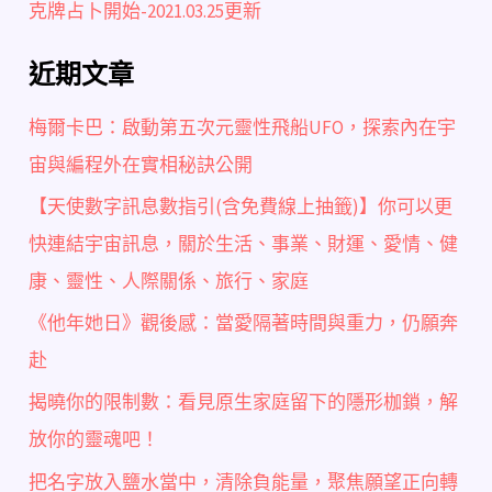
克牌占卜開始-2021.03.25更新
近期文章
梅爾卡巴：啟動第五次元靈性飛船UFO，探索內在宇
宙與編程外在實相秘訣公開
【天使數字訊息數指引(含免費線上抽籤)】你可以更
快連結宇宙訊息，關於生活、事業、財運、愛情、健
康、靈性、人際關係、旅行、家庭
《他年她日》觀後感：當愛隔著時間與重力，仍願奔
赴
揭曉你的限制數：看見原生家庭留下的隱形枷鎖，解
放你的靈魂吧！
把名字放入鹽水當中，清除負能量，聚焦願望正向轉