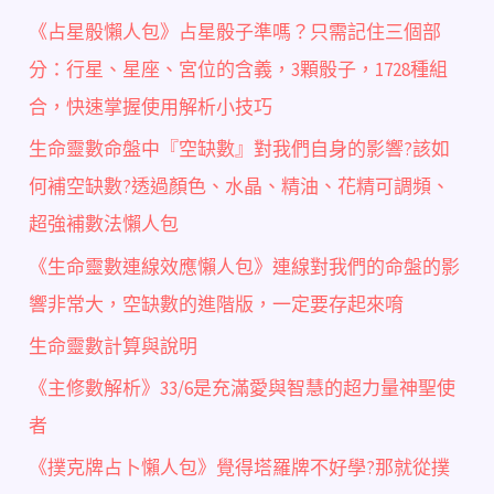
《占星骰懶人包》占星骰子準嗎？只需記住三個部
分：行星、星座、宮位的含義，3顆骰子，1728種組
合，快速掌握使用解析小技巧
生命靈數命盤中『空缺數』對我們自身的影響?該如
何補空缺數?透過顏色、水晶、精油、花精可調頻、
超強補數法懶人包
《生命靈數連線效應懶人包》連線對我們的命盤的影
響非常大，空缺數的進階版，一定要存起來唷
生命靈數計算與說明
《主修數解析》33/6是充滿愛與智慧的超力量神聖使
者
《撲克牌占卜懶人包》覺得塔羅牌不好學?那就從撲