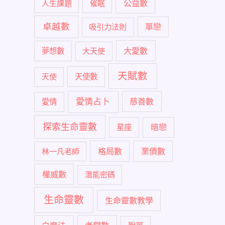
公益數
人生課題
催眠
卓越數
單戀
吸引力法則
大愛數
夢想數
大天使
天賦數
天使
天使數
愛情占卜
慈善數
愛情
探索生命靈數
暗戀
星座
格局數
業債數
林一凡老師
權威數
潛能密碼
生命靈數
生命靈數教學