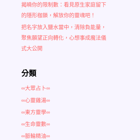
揭曉你的限制數：看見原生家庭留下
的隱形枷鎖，解放你的靈魂吧！
把名字放入鹽水當中，清除負能量，
聚焦願望正向轉化，心想事成魔法儀
式大公開
分類
∞大眾占卜∞
∞心靈雞湯∞
∞東方靈學∞
∞生命靈數∞
∞脈輪精油∞