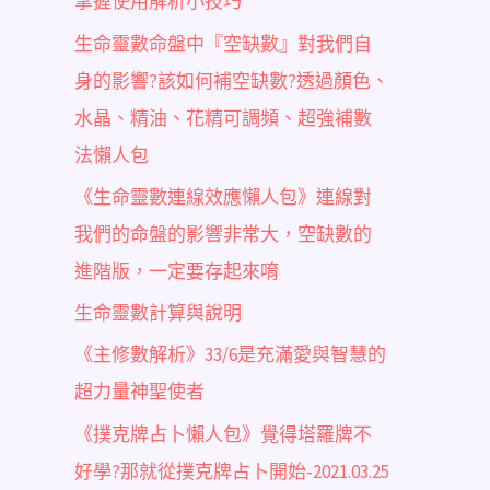
掌握使用解析小技巧
生命靈數命盤中『空缺數』對我們自
身的影響?該如何補空缺數?透過顏色、
水晶、精油、花精可調頻、超強補數
法懶人包
《生命靈數連線效應懶人包》連線對
我們的命盤的影響非常大，空缺數的
進階版，一定要存起來唷
生命靈數計算與說明
《主修數解析》33/6是充滿愛與智慧的
超力量神聖使者
《撲克牌占卜懶人包》覺得塔羅牌不
好學?那就從撲克牌占卜開始-2021.03.25