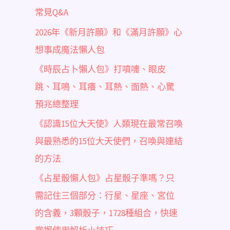
常見Q&A
2026年《新月許願》和《滿月許願》心
想事成魔法懶人包
《時辰占卜懶人包》打噴嚏、眼皮
跳、耳鳴、耳癢、耳熱、面熱、心驚
預兆總整理
《認識15位大天使》人類現在最常召喚
與最熟悉的15位大天使們，召喚與連結
的方法
《占星骰懶人包》占星骰子準嗎？只
需記住三個部分：行星、星座、宮位
的含義，3顆骰子，1728種組合，快速