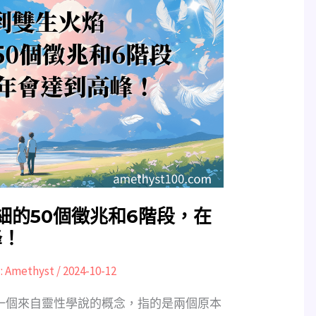
細的50個徵兆和6階段，在
峰！
:
Amethyst
/
2024-10-12
s）是一個來自靈性學說的概念，指的是兩個原本