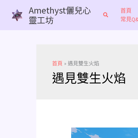
跳
Amethyst儷兒心
首頁
至
靈工坊
常見Q&
主
要
內
容
首頁
遇見雙生火焰
遇見雙生火焰
遇