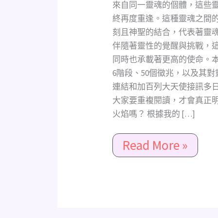
在
來自同一靈魂的個體，這些
2222
終再度重逢。這種靈魂之間
年
刻且神聖的結合，代表著靈
會
伴隨著靈性的覺醒與挑戰，
達
同時也承載著更高的使命。
到
6階段、50個徵兆，以及其對靈
高
連結和加百列大天使接訊多
峰！
大家要重複閱讀，才會真正明
火焰嗎？ 根據我的 […]
Read More »