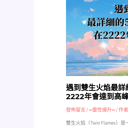
到
雙
生
火
焰
最
詳
細
的
50
個
徵
遇到雙生火焰最詳
兆
2222年會達到高
和
6
發佈留言
/
∞靈性揚升∞
/ 作者
階
雙生火焰（Twin Flame
段，