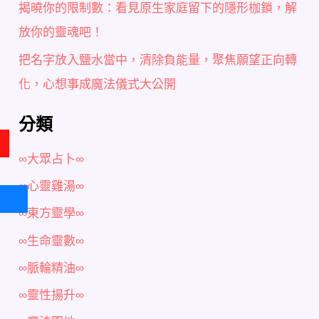
揭曉你的限制數：看見原生家庭留下的隱形枷鎖，解
放你的靈魂吧！
把名字放入鹽水當中，清除負能量，聚焦願望正向轉
化，心想事成魔法儀式大公開
分類
∞大眾占卜∞
∞心靈雞湯∞
∞東方靈學∞
∞生命靈數∞
∞脈輪精油∞
∞靈性揚升∞