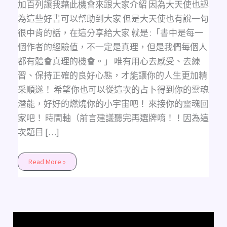
你
加百列讓我藉此機會來跟大家介紹 因為大天使也認
的
靈
為這些好書可以幫助到大家 但是大天使也有說一句
魂
回
很中肯的話，在這分享給大家 就是 :「書中是每一
家
吧!
個作者的經驗值，不一定是真理，但是我們每個人
(不
限
都有體會真理的機會。」 唯有用心去感受、去練
時
間/
習、保持正確的良好心態，才能讓你的人生更加精
不
限
采順遂！ 希望你也可以從這次的占卜得到你的靈魂
狀
況)
潛能，好好的燃燒你的小宇宙吧！ 來接你的靈魂回
家吧！ 時間軸（前言建議聽完再選牌唷！！因為這
次題目 […]
Read More »