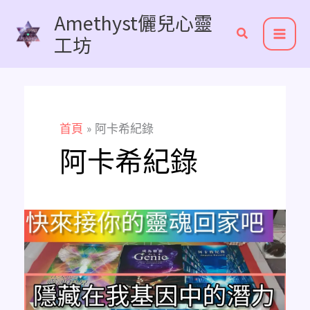
跳
Amethyst儷兒心靈
至
工坊
主
要
內
容
首頁
阿卡希紀錄
阿卡希紀錄
Amethyst
占
卜
隱
藏
在
我
基