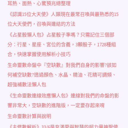
耳熱、面熱、心驚預兆總整理
《認識15位大天使》人類現在最常召喚與最熟悉的15
位大天使們，召喚與連結的方法
《占星骰懶人包》占星骰子準嗎？只需記住三個部
分：行星、星座、宮位的含義，3顆骰子，1728種組
合，快速掌握使用解析小技巧
生命靈數命盤中『空缺數』對我們自身的影響?該如
何補空缺數?透過顏色、水晶、精油、花精可調頻、
超強補數法懶人包
《生命靈數連線效應懶人包》連線對我們的命盤的影
響非常大，空缺數的進階版，一定要存起來唷
生命靈數計算與說明
《主修數解析》33/6是充滿愛與智慧的超力量神聖使