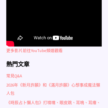
更多影片前往YouTube頻道觀看
熱門文章
常見Q&A
2026年《新月許願》和《滿月許願》心想事成魔法懶
人包
《時辰占卜懶人包》打噴嚏、眼皮跳、耳鳴、耳癢、