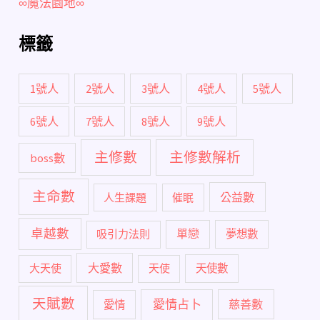
∞魔法園地∞
標籤
1號人
2號人
3號人
4號人
5號人
6號人
7號人
8號人
9號人
主修數
主修數解析
boss數
主命數
公益數
人生課題
催眠
卓越數
單戀
吸引力法則
夢想數
大愛數
大天使
天使
天使數
天賦數
愛情占卜
慈善數
愛情