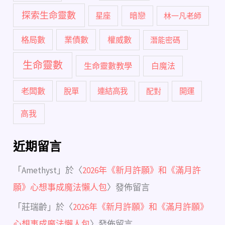
探索生命靈數
暗戀
星座
林一凡老師
格局數
業債數
權威數
潛能密碼
生命靈數
生命靈數教學
白魔法
老闆數
脫單
連結高我
配對
開運
高我
近期留言
「
Amethyst
」於〈
2026年《新月許願》和《滿月許
願》心想事成魔法懶人包
〉發佈留言
「
莊瑞齡
」於〈
2026年《新月許願》和《滿月許願》
心想事成魔法懶人包
〉發佈留言