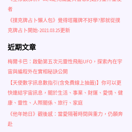
者
《撲克牌占卜懶人包》覺得塔羅牌不好學?那就從撲
克牌占卜開始-2021.03.25更新
近期文章
梅爾卡巴：啟動第五次元靈性飛船UFO，探索內在宇
宙與編程外在實相秘訣公開
【天使數字訊息數指引(含免費線上抽籤)】你可以更
快連結宇宙訊息，關於生活、事業、財運、愛情、健
康、靈性、人際關係、旅行、家庭
《他年她日》觀後感：當愛隔著時間與重力，仍願奔
赴