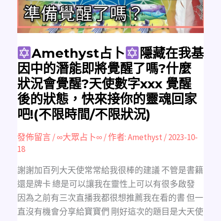
因
中
的
潛
能
即
將
覺
Amethyst占卜
隱藏在我基
醒
了
因中的潛能即將覺醒了嗎?什麼
嗎?
什
狀況會覺醒?天使數字xxx 覺醒
麼
狀
後的狀態，快來接你的靈魂回家
況
會
吧!(不限時間/不限狀況)
覺
醒?
天
使
發佈留言
/
∞大眾占卜∞
/ 作者:
Amethyst
/
2023-10-
數
字
18
xxx
覺
醒
謝謝加百列大天使常常給我很棒的建議 不管是書籍
後
的
還是牌卡 總是可以讓我在靈性上可以有很多啟發
狀
態，
因為之前有三次直播我都很想推薦我在看的書 但一
快
來
直沒有機會分享給寶寶們 剛好這次的題目是大天使
接