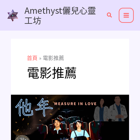
跳
Amethyst儷兒心靈
至
工坊
主
要
內
容
首頁
電影推薦
電影推薦
《他
年
她
日》
觀
後
感：
當
愛
隔