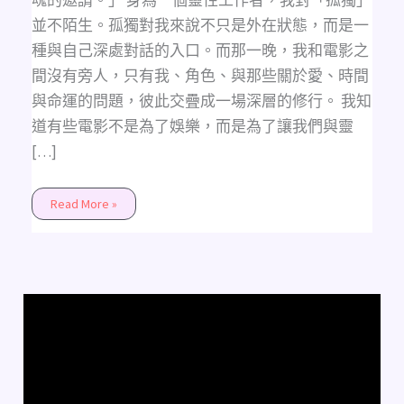
魂的邀請。」 身為一個靈性工作者，我對「孤獨」
並不陌生。孤獨對我來說不只是外在狀態，而是一
種與自己深處對話的入口。而那一晚，我和電影之
間沒有旁人，只有我、角色、與那些關於愛、時間
與命運的問題，彼此交疊成一場深層的修行。 我知
道有些電影不是為了娛樂，而是為了讓我們與靈
[…]
Read More »