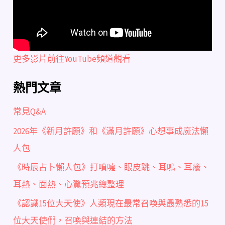
更多影片前往YouTube頻道觀看
熱門文章
常見Q&A
2026年《新月許願》和《滿月許願》心想事成魔法懶
人包
《時辰占卜懶人包》打噴嚏、眼皮跳、耳鳴、耳癢、
耳熱、面熱、心驚預兆總整理
《認識15位大天使》人類現在最常召喚與最熟悉的15
位大天使們，召喚與連結的方法