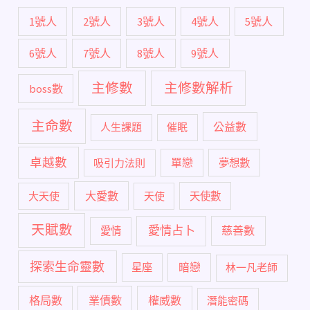
1號人
2號人
3號人
4號人
5號人
6號人
7號人
8號人
9號人
主修數
主修數解析
boss數
主命數
公益數
人生課題
催眠
卓越數
單戀
吸引力法則
夢想數
大愛數
大天使
天使
天使數
天賦數
愛情占卜
慈善數
愛情
探索生命靈數
暗戀
星座
林一凡老師
格局數
業債數
權威數
潛能密碼