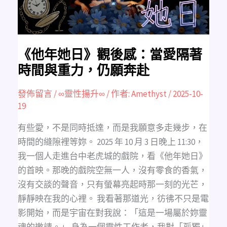
著
時
間
與
重
力，
仍
願
《他年她日》觀後感：當愛隔著
奔
赴
時間與重力，仍願奔赴
發佈留言
/
∞靈性揚升∞
/ 作者:
Amethyst
/
2025-10-
19
有些愛，不是同時抵達，而是我願意多走幾步，在
時間的縫隙裡等妳。 2025 年 10 月 3 日晚上 11:30，
我一個人走進台中老虎城的戲院，看《他年她日》
的首映。那晚的戲院空無一人，沒有零食的香氣，
沒有交談的聲音，只有螢幕亮起時那一刻的光芒，
靜靜映在我的心裡。 我看著那道光，彷彿不只是電
影開始，而是宇宙在對我說：「這是一場屬於妳靈