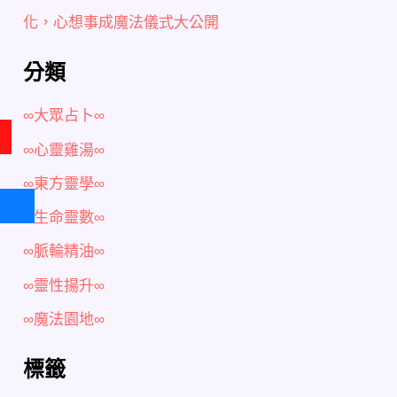
化，心想事成魔法儀式大公開
分類
∞大眾占卜∞
∞心靈雞湯∞
∞東方靈學∞
∞生命靈數∞
∞脈輪精油∞
∞靈性揚升∞
∞魔法園地∞
標籤