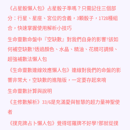
《占星骰懶人包》占星骰子準嗎？只需記住三個部
分：行星、星座、宮位的含義，3顆骰子，1728種組
合，快速掌握使用解析小技巧
生命靈數命盤中『空缺數』對我們自身的影響?該如
何補空缺數?透過顏色、水晶、精油、花精可調頻、
超強補數法懶人包
《生命靈數連線效應懶人包》連線對我們的命盤的影
響非常大，空缺數的進階版，一定要存起來唷
生命靈數計算與說明
《主修數解析》33/6是充滿愛與智慧的超力量神聖使
者
《撲克牌占卜懶人包》覺得塔羅牌不好學?那就從撲