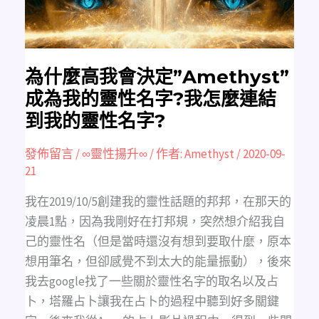
為
我
的
靈
性
名
字?
我
為什麼高我會決定”Amethyst”
怎
麼
成為我的靈性名字?我怎麼連結
連
結
到我的靈性名字?
到
我
的
靈
發佈留言
/
∞靈性揚升∞
/ 作者:
Amethyst
/
2020-09-
性
21
名
字?
我在2019/10/5創建我的靈性話題的邦邦，在那天的
凌晨1點，因為我剛好在打邦規，突然想介紹我自
己的靈性名（但是當時還沒有想到要取什麼，原本
想用筆名，但卻感覺不到太大的能量振動），後來
我去google找了一些關於靈性名字的取名以及占
卜，塔羅占卜讓我在占卜的過程中聽到好多關鍵