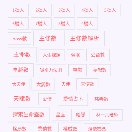
1號人
2號人
3號人
4號人
5號人
6號人
7號人
8號人
9號人
主修數
主修數解析
boss數
主命數
公益數
人生課題
催眠
卓越數
單戀
吸引力法則
夢想數
大愛數
大天使
天使
天使數
天賦數
愛情占卜
慈善數
愛情
探索生命靈數
暗戀
星座
林一凡老師
格局數
業債數
權威數
潛能密碼