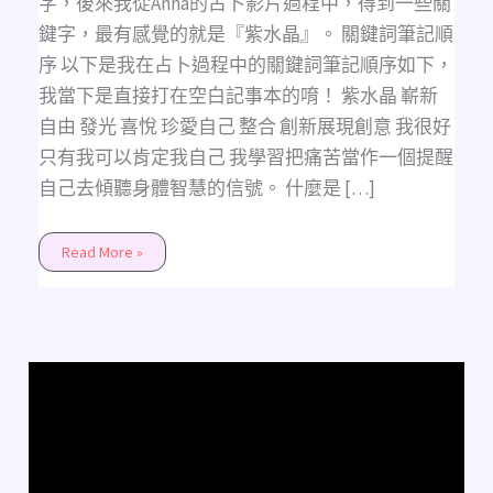
字，後來我從Anna的占卜影片過程中，得到一些關
鍵字，最有感覺的就是『紫水晶』。 關鍵詞筆記順
序 以下是我在占卜過程中的關鍵詞筆記順序如下，
我當下是直接打在空白記事本的唷！ 紫水晶 嶄新
自由 發光 喜悅 珍愛自己 整合 創新展現創意 我很好
只有我可以肯定我自己 我學習把痛苦當作一個提醒
自己去傾聽身體智慧的信號。 什麼是 […]
Read More »