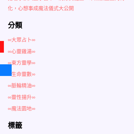
化，心想事成魔法儀式大公開
分類
∞大眾占卜∞
∞心靈雞湯∞
∞東方靈學∞
∞生命靈數∞
∞脈輪精油∞
∞靈性揚升∞
∞魔法園地∞
標籤