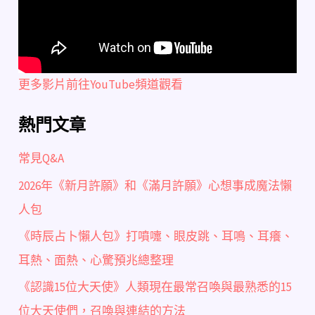
更多影片前往YouTube頻道觀看
熱門文章
常見Q&A
2026年《新月許願》和《滿月許願》心想事成魔法懶
人包
《時辰占卜懶人包》打噴嚏、眼皮跳、耳鳴、耳癢、
耳熱、面熱、心驚預兆總整理
《認識15位大天使》人類現在最常召喚與最熟悉的15
位大天使們，召喚與連結的方法