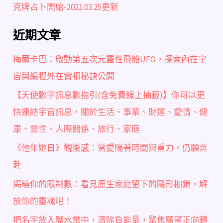
克牌占卜開始-2021.03.25更新
近期文章
梅爾卡巴：啟動第五次元靈性飛船UFO，探索內在宇
宙與編程外在實相秘訣公開
【天使數字訊息數指引(含免費線上抽籤)】你可以更
快連結宇宙訊息，關於生活、事業、財運、愛情、健
康、靈性、人際關係、旅行、家庭
《他年她日》觀後感：當愛隔著時間與重力，仍願奔
赴
揭曉你的限制數：看見原生家庭留下的隱形枷鎖，解
放你的靈魂吧！
把名字放入鹽水當中，清除負能量，聚焦願望正向轉