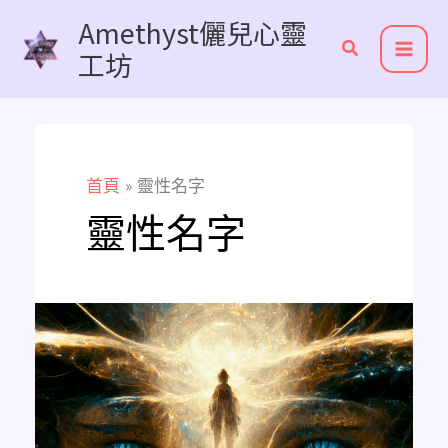
跳
Amethyst儷兒心靈
至
工坊
主
要
內
容
首頁
靈性名字
靈性名字
為
什
麼
高
我
會
決
定”
Amethyst”
成