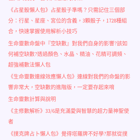
《占星骰懶人包》占星骰子準嗎？只需記住三個部
分：行星、星座、宮位的含義，3顆骰子，1728種組
合，快速掌握使用解析小技巧
生命靈數命盤中『空缺數』對我們自身的影響?該如
何補空缺數?透過顏色、水晶、精油、花精可調頻、
超強補數法懶人包
《生命靈數連線效應懶人包》連線對我們的命盤的影
響非常大，空缺數的進階版，一定要存起來唷
生命靈數計算與說明
《主修數解析》33/6是充滿愛與智慧的超力量神聖使
者
《撲克牌占卜懶人包》覺得塔羅牌不好學?那就從撲