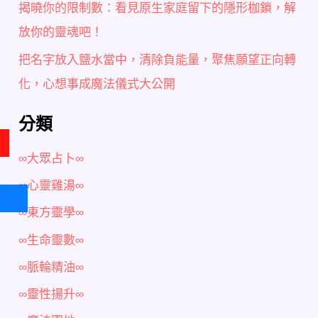
揭曉你的限制數：看見原生家庭留下的隱形枷鎖，解
放你的靈魂吧！
把名字放入鹽水當中，清除負能量，聚焦願望正向轉
化，心想事成魔法儀式大公開
分類
∞大眾占卜∞
∞心靈雞湯∞
∞東方靈學∞
∞生命靈數∞
∞脈輪精油∞
∞靈性揚升∞