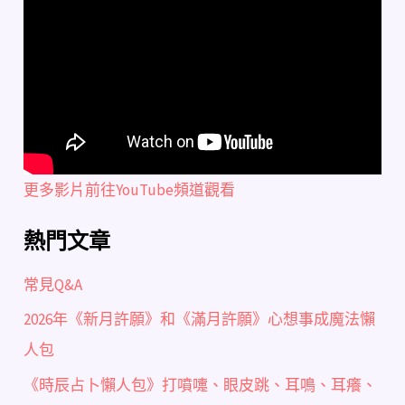
更多影片前往YouTube頻道觀看
熱門文章
常見Q&A
2026年《新月許願》和《滿月許願》心想事成魔法懶
人包
《時辰占卜懶人包》打噴嚏、眼皮跳、耳鳴、耳癢、