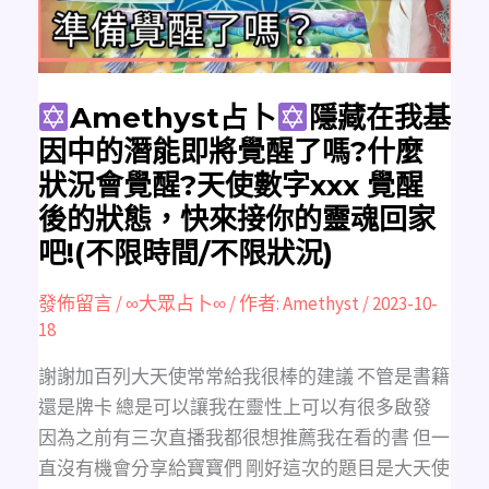
因
中
的
潛
能
即
將
覺
Amethyst占卜
隱藏在我基
醒
了
因中的潛能即將覺醒了嗎?什麼
嗎?
什
狀況會覺醒?天使數字xxx 覺醒
麼
狀
後的狀態，快來接你的靈魂回家
況
會
吧!(不限時間/不限狀況)
覺
醒?
天
使
發佈留言
/
∞大眾占卜∞
/ 作者:
Amethyst
/
2023-10-
數
字
18
xxx
覺
醒
謝謝加百列大天使常常給我很棒的建議 不管是書籍
後
的
還是牌卡 總是可以讓我在靈性上可以有很多啟發
狀
態，
因為之前有三次直播我都很想推薦我在看的書 但一
快
來
直沒有機會分享給寶寶們 剛好這次的題目是大天使
接