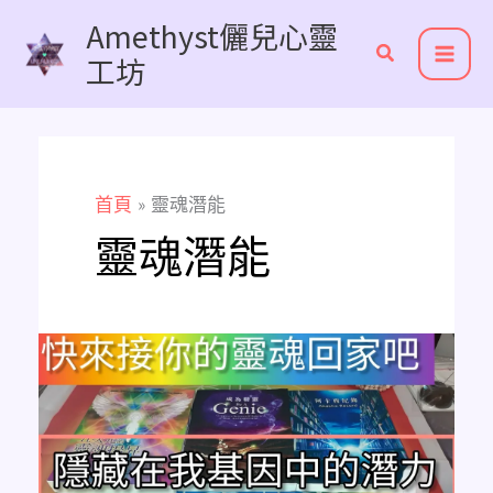
跳
Amethyst儷兒心靈
至
工坊
主
要
內
容
首頁
靈魂潛能
靈魂潛能
Amethyst
占
卜
隱
藏
在
我
基