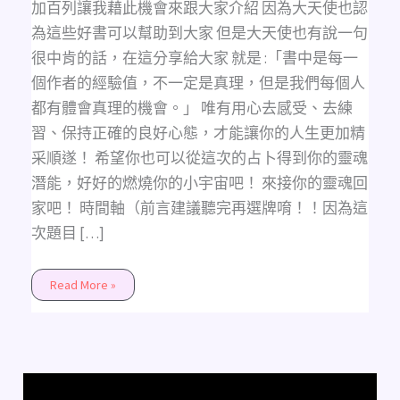
你
加百列讓我藉此機會來跟大家介紹 因為大天使也認
的
靈
為這些好書可以幫助到大家 但是大天使也有說一句
魂
回
很中肯的話，在這分享給大家 就是 :「書中是每一
家
吧!
個作者的經驗值，不一定是真理，但是我們每個人
(不
限
都有體會真理的機會。」 唯有用心去感受、去練
時
間/
習、保持正確的良好心態，才能讓你的人生更加精
不
限
采順遂！ 希望你也可以從這次的占卜得到你的靈魂
狀
況)
潛能，好好的燃燒你的小宇宙吧！ 來接你的靈魂回
家吧！ 時間軸（前言建議聽完再選牌唷！！因為這
次題目 […]
Read More »