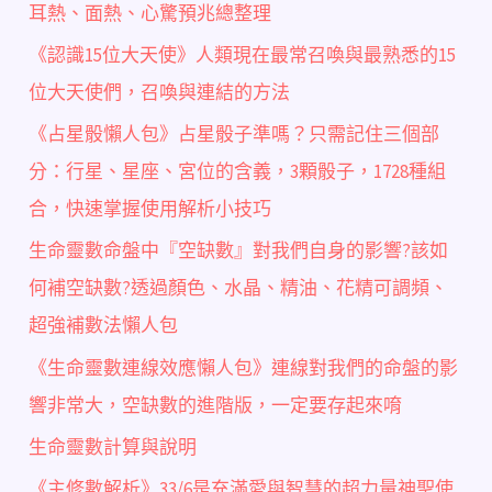
耳熱、面熱、心驚預兆總整理
《認識15位大天使》人類現在最常召喚與最熟悉的15
位大天使們，召喚與連結的方法
《占星骰懶人包》占星骰子準嗎？只需記住三個部
分：行星、星座、宮位的含義，3顆骰子，1728種組
合，快速掌握使用解析小技巧
生命靈數命盤中『空缺數』對我們自身的影響?該如
何補空缺數?透過顏色、水晶、精油、花精可調頻、
超強補數法懶人包
《生命靈數連線效應懶人包》連線對我們的命盤的影
響非常大，空缺數的進階版，一定要存起來唷
生命靈數計算與說明
《主修數解析》33/6是充滿愛與智慧的超力量神聖使