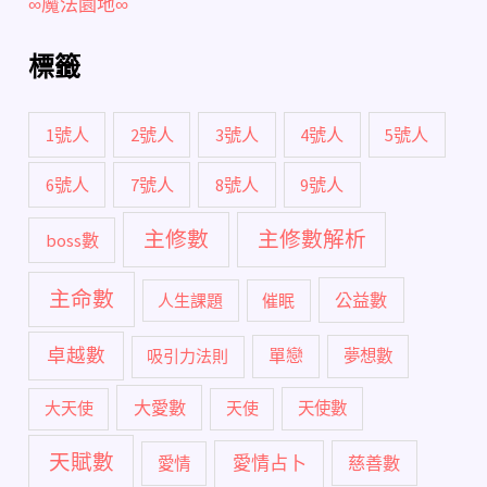
∞魔法園地∞
標籤
1號人
2號人
3號人
4號人
5號人
6號人
7號人
8號人
9號人
主修數
主修數解析
boss數
主命數
公益數
人生課題
催眠
卓越數
單戀
吸引力法則
夢想數
大愛數
大天使
天使
天使數
天賦數
愛情占卜
慈善數
愛情