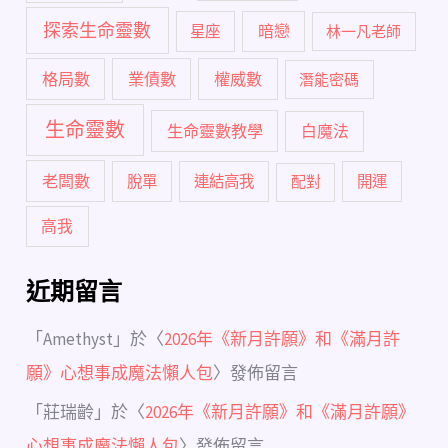
探索生命靈數
暗戀
星座
林一凡老師
格局數
業債數
權威數
潛能密碼
生命靈數
生命靈數教學
白魔法
老闆數
脫單
連結高我
配對
開運
高我
近期留言
「
Amethyst
」於〈
2026年《新月許願》和《滿月許
願》心想事成魔法懶人包
〉發佈留言
「
莊瑞齡
」於〈
2026年《新月許願》和《滿月許願》
心想事成魔法懶人包
〉發佈留言