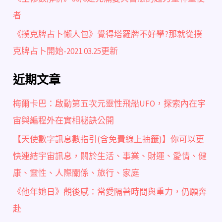
者
《撲克牌占卜懶人包》覺得塔羅牌不好學?那就從撲
克牌占卜開始-2021.03.25更新
近期文章
梅爾卡巴：啟動第五次元靈性飛船UFO，探索內在宇
宙與編程外在實相秘訣公開
【天使數字訊息數指引(含免費線上抽籤)】你可以更
快連結宇宙訊息，關於生活、事業、財運、愛情、健
康、靈性、人際關係、旅行、家庭
《他年她日》觀後感：當愛隔著時間與重力，仍願奔
赴