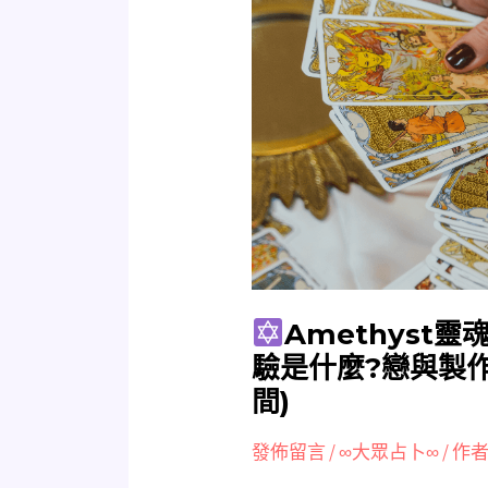
Amethyst
靈
魂
占
卜
我
的
前
世
今
生
Amethyst靈
靈
驗是什麼?戀與製作
魂
間)
考
驗
發佈留言
/
∞大眾占卜∞
/ 作者
是