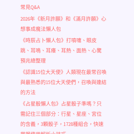
常見Q&A
2026年《新月許願》和《滿月許願》心
想事成魔法懶人包
《時辰占卜懶人包》打噴嚏、眼皮
跳、耳鳴、耳癢、耳熱、面熱、心驚
預兆總整理
《認識15位大天使》人類現在最常召喚
與最熟悉的15位大天使們，召喚與連結
的方法
《占星骰懶人包》占星骰子準嗎？只
需記住三個部分：行星、星座、宮位
的含義，3顆骰子，1728種組合，快速