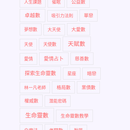
公益數
人生課題
催眠
卓越數
單戀
吸引力法則
大愛數
夢想數
大天使
天賦數
天使
天使數
愛情占卜
慈善數
愛情
探索生命靈數
暗戀
星座
格局數
業債數
林一凡老師
權威數
潛能密碼
生命靈數
生命靈數教學