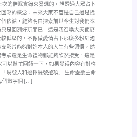
上次的催眠實錄來發想的，想透過大眾占卜
世回溯的概念，未來大家不管是自己還是找
有個依循，能夠明白探索前世今生對我們本
是只是回溯好玩而已。這是我召喚大天使麥
比較低壓的，不像做愛情占卜那麼多粉紅泡
這支影片能夠對妳本人的人生有些領悟，然
魂考驗還是生命禮物都能夠欣然接受，這是
家可以幫忙回饋一下，如果覺得內容有對應
「幾號人和選擇幾號選項」 生命靈數主命
個數字個 […]