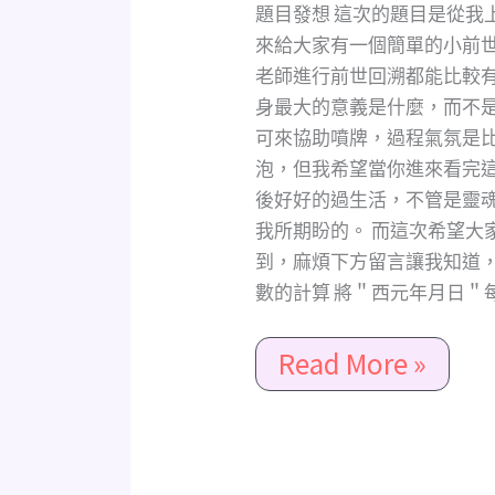
什
題目發想 這次的題目是從我
麼?
來給大家有一個簡單的小前
戀
老師進行前世回溯都能比較
與
身最大的意義是什麼，而不
製
可來協助噴牌，過程氣氛是
作
泡，但我希望當你進來看完
人
後好好的過生活，不管是靈
包
我所期盼的。 而這次希望大
裝
到，麻煩下方留言讓我知道，
7
數的計算 將＂西元年月日＂每
選
1(不
Read More »
限
性
別、
時