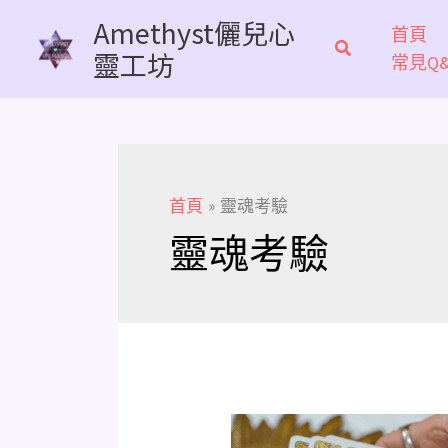
跳
Amethyst儷兒心
首頁
至
靈工坊
常見Q&
主
要
內
容
首頁
靈魂考驗
靈魂考驗