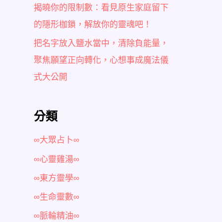
揭曉你的限制數：看見原生家庭留下
的隱形枷鎖，解放你的靈魂吧！
把名字放入鹽水當中，清除負能量，
聚焦願望正向轉化，心想事成魔法儀
式大公開
分類
∞大眾占卜∞
∞心靈雞湯∞
∞東方靈學∞
∞生命靈數∞
∞脈輪精油∞