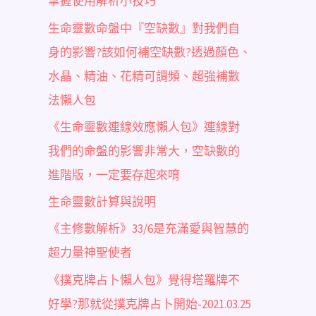
掌握使用解析小技巧
生命靈數命盤中『空缺數』對我們自
身的影響?該如何補空缺數?透過顏色、
水晶、精油、花精可調頻、超強補數
法懶人包
《生命靈數連線效應懶人包》連線對
我們的命盤的影響非常大，空缺數的
進階版，一定要存起來唷
生命靈數計算與說明
《主修數解析》33/6是充滿愛與智慧的
超力量神聖使者
《撲克牌占卜懶人包》覺得塔羅牌不
好學?那就從撲克牌占卜開始-2021.03.25