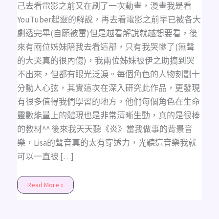
是
己去看電影之前又在刷了一次動畫，漫畫我是看
35/8，
久
YouTuber起靈的解說，再去看電影之前早已被各大
違
的
劇透完畢(自願被雷)但是越看解說就越想要看，後
親
自
來有兩位姊妹陪我去看這部，只有我哭慘了(無聲
填
詞
的大哭真的很內傷)，我兩位姊妹被伊之助搞到哭
中
文
不出來，但都有眼光泛淚。每個角色的人物刻劃十
翻
唱，
分動人心弦，其實這次在深入研究此作品，更發現
《炎》
的
有很多值得我們學習的地方，他們每個角色在生命
中
文
靈數能量上的體現也是非常清晰生動，真的是很棒
版
翻
的教材^^ 後來我天天聽《炎》當我做事的背景音
唱
希
樂，Lisa的聲音真的太有穿透力，光聽這音樂我就
望
大
可以一直被 […]
家
會
喜
歡
Read More »