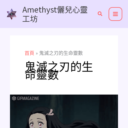
跳
Amethyst儷兒心靈
至
工坊
主
要
內
容
首頁
鬼滅之刃的生命靈數
鬼滅之刃的生
命靈數
想
知
道
鬼
滅
之
刃
各