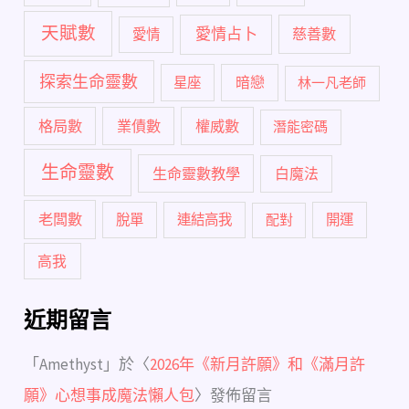
天賦數
愛情占卜
慈善數
愛情
探索生命靈數
暗戀
星座
林一凡老師
格局數
業債數
權威數
潛能密碼
生命靈數
生命靈數教學
白魔法
老闆數
脫單
連結高我
配對
開運
高我
近期留言
「
Amethyst
」於〈
2026年《新月許願》和《滿月許
願》心想事成魔法懶人包
〉發佈留言