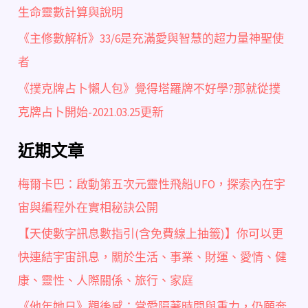
生命靈數計算與說明
《主修數解析》33/6是充滿愛與智慧的超力量神聖使
者
《撲克牌占卜懶人包》覺得塔羅牌不好學?那就從撲
克牌占卜開始-2021.03.25更新
近期文章
梅爾卡巴：啟動第五次元靈性飛船UFO，探索內在宇
宙與編程外在實相秘訣公開
【天使數字訊息數指引(含免費線上抽籤)】你可以更
快連結宇宙訊息，關於生活、事業、財運、愛情、健
康、靈性、人際關係、旅行、家庭
《他年她日》觀後感：當愛隔著時間與重力，仍願奔