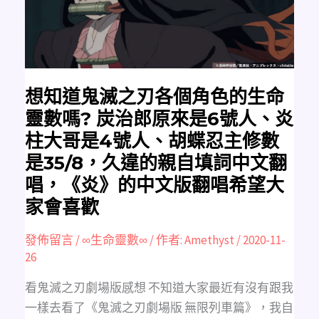
個
角
色
的
生
命
靈
數
嗎?
炭
想知道鬼滅之刃各個角色的生命
治
郎
靈數嗎? 炭治郎原來是6號人、炎
原
來
柱大哥是4號人、胡蝶忍主修數
是
6
是35/8，久違的親自填詞中文翻
號
人、
炎
唱，《炎》的中文版翻唱希望大
柱
大
家會喜歡
哥
是
4
發佈留言
/
∞生命靈數∞
/ 作者:
Amethyst
/
2020-11-
號
人、
26
胡
蝶
忍
看鬼滅之刃劇場版感想 不知道大家最近有沒有跟我
主
修
一樣去看了《鬼滅之刃劇場版 無限列車篇》，我自
數