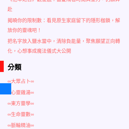
赴
揭曉你的限制數：看見原生家庭留下的隱形枷鎖，解
放你的靈魂吧！
把名字放入鹽水當中，清除負能量，聚焦願望正向轉
化，心想事成魔法儀式大公開
分類
∞大眾占卜∞
∞心靈雞湯∞
∞東方靈學∞
∞生命靈數∞
∞脈輪精油∞