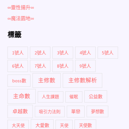
∞靈性揚升∞
∞魔法園地∞
標籤
1號人
2號人
3號人
4號人
5號人
6號人
7號人
8號人
9號人
主修數
主修數解析
boss數
主命數
公益數
人生課題
催眠
卓越數
單戀
吸引力法則
夢想數
大愛數
大天使
天使
天使數