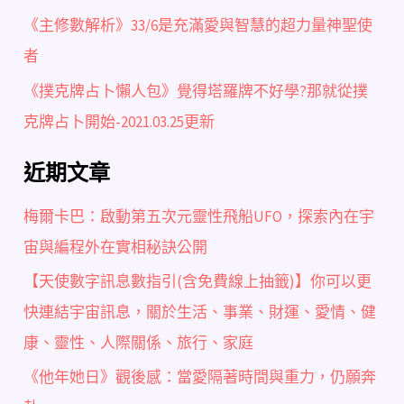
《主修數解析》33/6是充滿愛與智慧的超力量神聖使
者
《撲克牌占卜懶人包》覺得塔羅牌不好學?那就從撲
克牌占卜開始-2021.03.25更新
近期文章
梅爾卡巴：啟動第五次元靈性飛船UFO，探索內在宇
宙與編程外在實相秘訣公開
【天使數字訊息數指引(含免費線上抽籤)】你可以更
快連結宇宙訊息，關於生活、事業、財運、愛情、健
康、靈性、人際關係、旅行、家庭
《他年她日》觀後感：當愛隔著時間與重力，仍願奔