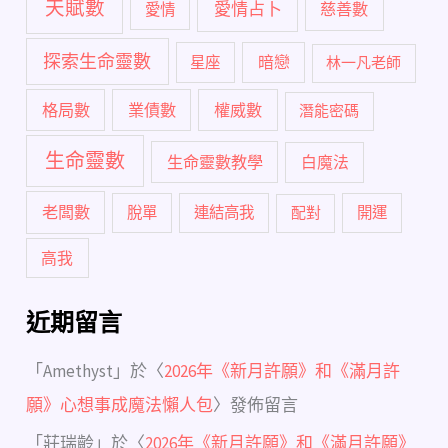
天賦數
愛情占卜
慈善數
愛情
探索生命靈數
暗戀
星座
林一凡老師
格局數
業債數
權威數
潛能密碼
生命靈數
生命靈數教學
白魔法
老闆數
脫單
連結高我
配對
開運
高我
近期留言
「
Amethyst
」於〈
2026年《新月許願》和《滿月許
願》心想事成魔法懶人包
〉發佈留言
「
莊瑞齡
」於〈
2026年《新月許願》和《滿月許願》