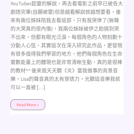
久
YouTuber起靈的解說，再去看電影之前早已被各大
違
的
劇透完畢(自願被雷)但是越看解說就越想要看，後
親
自
來有兩位姊妹陪我去看這部，只有我哭慘了(無聲
填
詞
的大哭真的很內傷)，我兩位姊妹被伊之助搞到哭
中
文
不出來，但都有眼光泛淚。每個角色的人物刻劃十
翻
唱，
分動人心弦，其實這次在深入研究此作品，更發現
《炎》
的
有很多值得我們學習的地方，他們每個角色在生命
中
文
靈數能量上的體現也是非常清晰生動，真的是很棒
版
翻
的教材^^ 後來我天天聽《炎》當我做事的背景音
唱
希
樂，Lisa的聲音真的太有穿透力，光聽這音樂我就
望
大
可以一直被 […]
家
會
喜
歡
Read More »