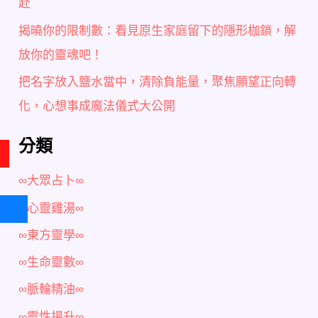
赴
揭曉你的限制數：看見原生家庭留下的隱形枷鎖，解
放你的靈魂吧！
把名字放入鹽水當中，清除負能量，聚焦願望正向轉
化，心想事成魔法儀式大公開
分類
∞大眾占卜∞
∞心靈雞湯∞
∞東方靈學∞
∞生命靈數∞
∞脈輪精油∞
∞靈性揚升∞