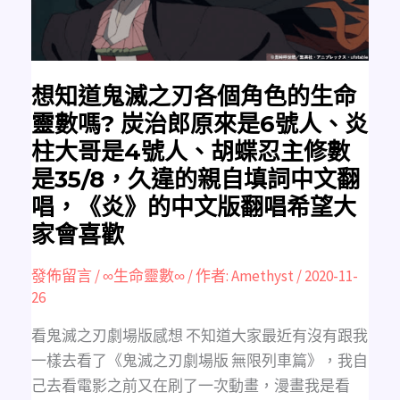
色
的
生
命
靈
數
嗎?
炭
想知道鬼滅之刃各個角色的生命
治
郎
靈數嗎? 炭治郎原來是6號人、炎
原
來
柱大哥是4號人、胡蝶忍主修數
是
6
是35/8，久違的親自填詞中文翻
號
人、
炎
唱，《炎》的中文版翻唱希望大
柱
大
家會喜歡
哥
是
4
發佈留言
/
∞生命靈數∞
/ 作者:
Amethyst
/
2020-11-
號
人、
26
胡
蝶
忍
看鬼滅之刃劇場版感想 不知道大家最近有沒有跟我
主
修
一樣去看了《鬼滅之刃劇場版 無限列車篇》，我自
數
是
己去看電影之前又在刷了一次動畫，漫畫我是看
35/8，