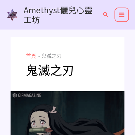
跳
Amethyst儷兒心靈
至
工坊
主
要
內
容
首頁
鬼滅之刃
鬼滅之刃
想
知
道
鬼
滅
之
刃
各
個
角