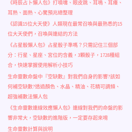
《時辰占卜懶人包》打噴嚏、眼皮跳、耳鳴、耳癢、
耳熱、面熱、心驚預兆總整理
《認識15位大天使》人類現在最常召喚與最熟悉的15
位大天使們，召喚與連結的方法
《占星骰懶人包》占星骰子準嗎？只需記住三個部
分：行星、星座、宮位的含義，3顆骰子，1728種組
合，快速掌握使用解析小技巧
生命靈數命盤中『空缺數』對我們自身的影響?該如
何補空缺數?透過顏色、水晶、精油、花精可調頻、
超強補數法懶人包
《生命靈數連線效應懶人包》連線對我們的命盤的影
響非常大，空缺數的進階版，一定要存起來唷
生命靈數計算與說明