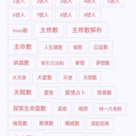
1號人
2號人
3號人
4號人
5號人
6號人
7號人
8號人
9號人
主修數
主修數解析
boss數
主命數
公益數
人生課題
催眠
卓越數
單戀
吸引力法則
夢想數
大愛數
大天使
天使
天使數
天賦數
愛情占卜
慈善數
愛情
探索生命靈數
暗戀
星座
林一凡老師
格局數
業債數
權威數
潛能密碼