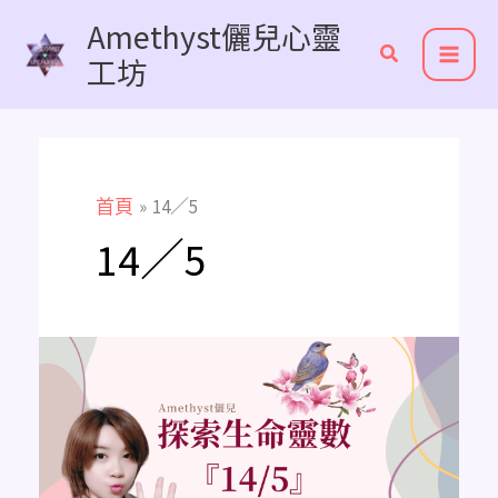
跳
Amethyst儷兒心靈
至
工坊
主
要
內
容
首頁
14／5
14／5
《主
修
數
解
析》
14/5
是
擁
有
穩