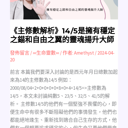
定
之
錨
和
自
由
之
翼
《主修數解析》14/5是擁有穩定
的
靈
之錨和自由之翼的靈魂揚升大師
魂
揚
升
大
發佈留言
/
∞生命靈數∞
/ 作者:
Amethyst
/
2024-04-
師
20
前言 本篇我們要深入討論的是西元年月日總數加起
來為14的主修數為14/5 例如：
2000/08/04=2+0+0+0+0+8+0+4=14/5=>主修數為
14/5，本文未討論純數5、23/5、32/5、41/5的解
析。 主修數14/5的他們有一個堅強不畏懼的心，即
便生命中有很多不斷阻礙他們的事情發生，他們也
都能絕地逢生、重新找到適合自己生存的方式，他