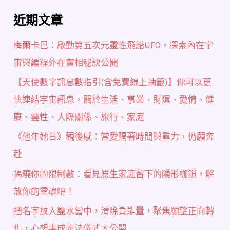
近期文章
梅爾卡巴：啟動第五次元靈性飛船UFO，探索內在宇
宙與編程外在實相秘訣公開
【天使數字訊息數指引(含免費線上抽籤)】你可以更
快連結宇宙訊息，關於生活、事業、財運、愛情、健
康、靈性、人際關係、旅行、家庭
《他年她日》觀後感：當愛隔著時間與重力，仍願奔
赴
揭曉你的限制數：看見原生家庭留下的隱形枷鎖，解
放你的靈魂吧！
把名字放入鹽水當中，清除負能量，聚焦願望正向轉
化，心想事成魔法儀式大公開