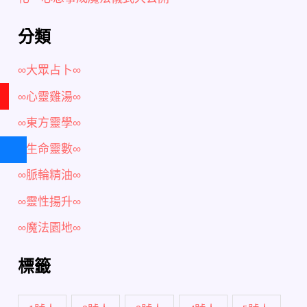
分類
∞大眾占卜∞
∞心靈雞湯∞
∞東方靈學∞
∞生命靈數∞
∞脈輪精油∞
∞靈性揚升∞
∞魔法園地∞
標籤