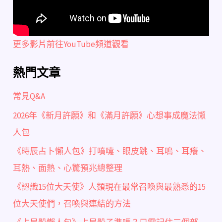
更多影片前往YouTube頻道觀看
熱門文章
常見Q&A
2026年《新月許願》和《滿月許願》心想事成魔法懶
人包
《時辰占卜懶人包》打噴嚏、眼皮跳、耳鳴、耳癢、
耳熱、面熱、心驚預兆總整理
《認識15位大天使》人類現在最常召喚與最熟悉的15
位大天使們，召喚與連結的方法