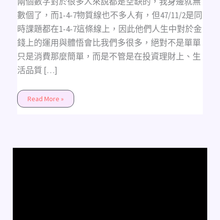
兩個數字對於很多人來說都是空缺的，我身邊就無
數個了，而1-4-7物質線也不多人有，但47/11/2是同
時課題都在1-4-7這條線上，因此他們人生中對於金
錢上的運用與體悟會比我們多很多，絕對不是單單
只是消費那麼簡單，而是不管是在投資理財上、生
活品質 […]
Read More »