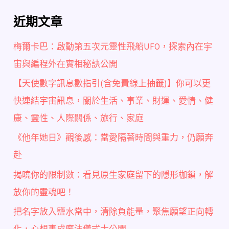
近期文章
梅爾卡巴：啟動第五次元靈性飛船UFO，探索內在宇
宙與編程外在實相秘訣公開
【天使數字訊息數指引(含免費線上抽籤)】你可以更
快連結宇宙訊息，關於生活、事業、財運、愛情、健
康、靈性、人際關係、旅行、家庭
《他年她日》觀後感：當愛隔著時間與重力，仍願奔
赴
揭曉你的限制數：看見原生家庭留下的隱形枷鎖，解
放你的靈魂吧！
把名字放入鹽水當中，清除負能量，聚焦願望正向轉
化，心想事成魔法儀式大公開