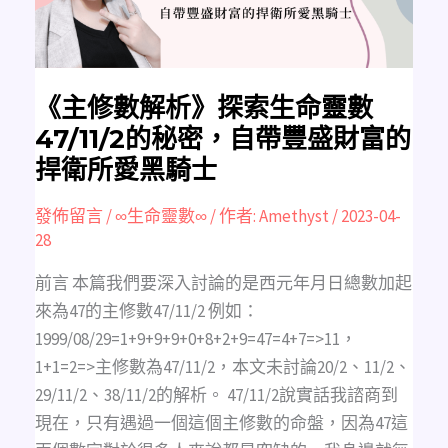
數
47/11/2
的
秘
密，
自
帶
豐
《主修數解析》探索生命靈數
盛
財
47/11/2的秘密，自帶豐盛財富的
富
的
捍衛所愛黑騎士
捍
衛
所
愛
發佈留言
/
∞生命靈數∞
/ 作者:
Amethyst
/
2023-04-
黑
28
騎
士
前言 本篇我們要深入討論的是西元年月日總數加起
來為47的主修數47/11/2 例如：
1999/08/29=1+9+9+9+0+8+2+9=47=4+7=>11，
1+1=2=>主修數為47/11/2，本文未討論20/2、11/2、
29/11/2、38/11/2的解析。 47/11/2說實話我諮商到
現在，只有遇過一個這個主修數的命盤，因為47這