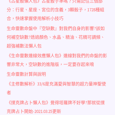
《占星骰懶人包》占星骰子準嗎？只需記住三個部
分：行星、星座、宮位的含義，3顆骰子，1728種組
合，快速掌握使用解析小技巧
生命靈數命盤中『空缺數』對我們自身的影響?該如
何補空缺數?透過顏色、水晶、精油、花精可調頻、
超強補數法懶人包
《生命靈數連線效應懶人包》連線對我們的命盤的影
響非常大，空缺數的進階版，一定要存起來唷
生命靈數計算與說明
《主修數解析》33/6是充滿愛與智慧的超力量神聖使
者
《撲克牌占卜懶人包》覺得塔羅牌不好學?那就從撲
克牌占卜開始-2021.03.25更新