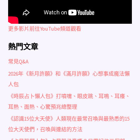
更多影片前往YouTube頻道觀看
熱門文章
常見Q&A
2026年《新月許願》和《滿月許願》心想事成魔法懶
人包
《時辰占卜懶人包》打噴嚏、眼皮跳、耳鳴、耳癢、
耳熱、面熱、心驚預兆總整理
《認識15位大天使》人類現在最常召喚與最熟悉的15
位大天使們，召喚與連結的方法