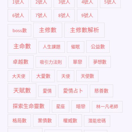
1號人
2號人
3號人
4號人
5號人
6號人
7號人
8號人
9號人
主修數
主修數解析
boss數
主命數
公益數
人生課題
催眠
卓越數
單戀
吸引力法則
夢想數
大愛數
大天使
天使
天使數
天賦數
愛情占卜
慈善數
愛情
探索生命靈數
暗戀
星座
林一凡老師
格局數
業債數
權威數
潛能密碼