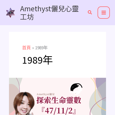
跳
Amethyst儷兒心靈
至
工坊
主
要
內
容
首頁
1989年
1989年
《主
修
數
解
析》
探
索
生
命
靈