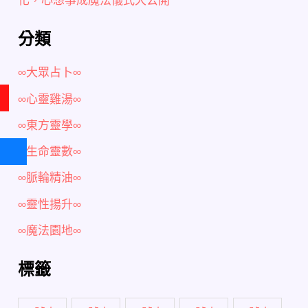
分類
∞大眾占卜∞
∞心靈雞湯∞
∞東方靈學∞
∞生命靈數∞
∞脈輪精油∞
∞靈性揚升∞
∞魔法園地∞
標籤