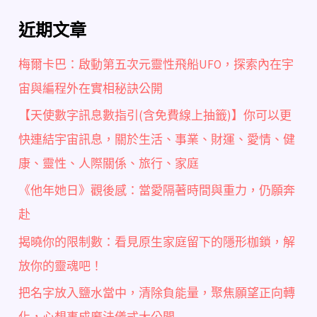
近期文章
梅爾卡巴：啟動第五次元靈性飛船UFO，探索內在宇
宙與編程外在實相秘訣公開
【天使數字訊息數指引(含免費線上抽籤)】你可以更
快連結宇宙訊息，關於生活、事業、財運、愛情、健
康、靈性、人際關係、旅行、家庭
《他年她日》觀後感：當愛隔著時間與重力，仍願奔
赴
揭曉你的限制數：看見原生家庭留下的隱形枷鎖，解
放你的靈魂吧！
把名字放入鹽水當中，清除負能量，聚焦願望正向轉
化，心想事成魔法儀式大公開