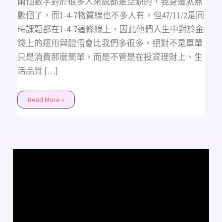
兩個數字對於很多人來說都是空缺的，我身邊就無
數個了，而1-4-7物質線也不多人有，但47/11/2是同
時課題都在1-4-7這條線上，因此他們人生中對於金
錢上的運用與體悟會比我們多很多，絕對不是單單
只是消費那麼簡單，而是不管是在投資理財上、生
活品質 […]
Read More »