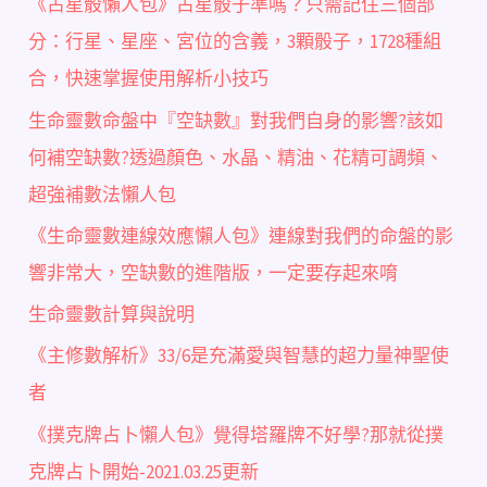
《占星骰懶人包》占星骰子準嗎？只需記住三個部
分：行星、星座、宮位的含義，3顆骰子，1728種組
合，快速掌握使用解析小技巧
生命靈數命盤中『空缺數』對我們自身的影響?該如
何補空缺數?透過顏色、水晶、精油、花精可調頻、
超強補數法懶人包
《生命靈數連線效應懶人包》連線對我們的命盤的影
響非常大，空缺數的進階版，一定要存起來唷
生命靈數計算與說明
《主修數解析》33/6是充滿愛與智慧的超力量神聖使
者
《撲克牌占卜懶人包》覺得塔羅牌不好學?那就從撲
克牌占卜開始-2021.03.25更新