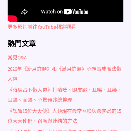
更多影片前往YouTube頻道觀看
熱門文章
常見Q&A
2026年《新月許願》和《滿月許願》心想事成魔法懶
人包
《時辰占卜懶人包》打噴嚏、眼皮跳、耳鳴、耳癢、
耳熱、面熱、心驚預兆總整理
《認識15位大天使》人類現在最常召喚與最熟悉的15
位大天使們，召喚與連結的方法