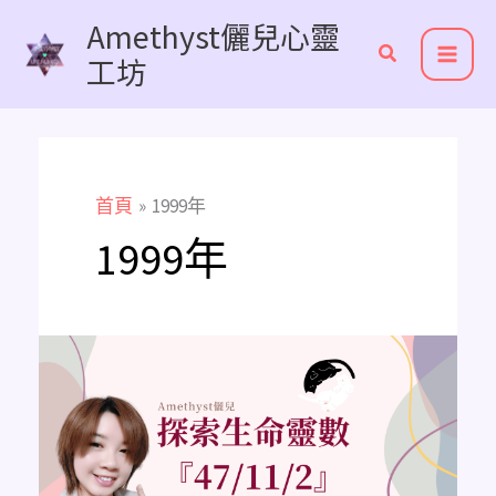
跳
Amethyst儷兒心靈
至
工坊
主
要
內
容
首頁
1999年
1999年
《主
修
數
解
析》
探
索
生
命
靈