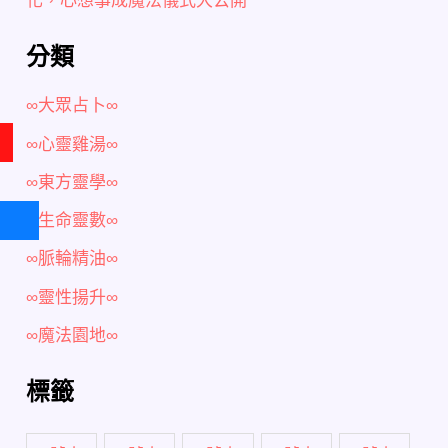
分類
∞大眾占卜∞
∞心靈雞湯∞
∞東方靈學∞
∞生命靈數∞
∞脈輪精油∞
∞靈性揚升∞
∞魔法園地∞
標籤