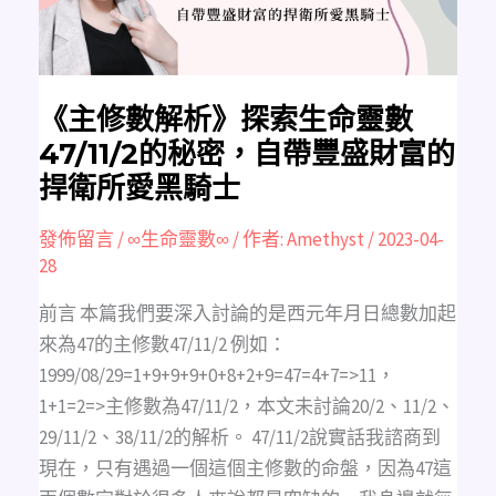
數
47/11/2
的
秘
密，
自
帶
豐
《主修數解析》探索生命靈數
盛
財
47/11/2的秘密，自帶豐盛財富的
富
的
捍衛所愛黑騎士
捍
衛
所
愛
發佈留言
/
∞生命靈數∞
/ 作者:
Amethyst
/
2023-04-
黑
28
騎
士
前言 本篇我們要深入討論的是西元年月日總數加起
來為47的主修數47/11/2 例如：
1999/08/29=1+9+9+9+0+8+2+9=47=4+7=>11，
1+1=2=>主修數為47/11/2，本文未討論20/2、11/2、
29/11/2、38/11/2的解析。 47/11/2說實話我諮商到
現在，只有遇過一個這個主修數的命盤，因為47這