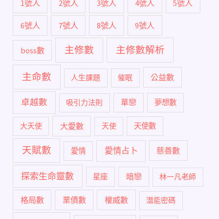
1號人
2號人
3號人
4號人
5號人
6號人
7號人
8號人
9號人
主修數
主修數解析
boss數
主命數
公益數
人生課題
催眠
卓越數
單戀
吸引力法則
夢想數
大愛數
大天使
天使
天使數
天賦數
愛情占卜
慈善數
愛情
探索生命靈數
暗戀
星座
林一凡老師
格局數
業債數
權威數
潛能密碼