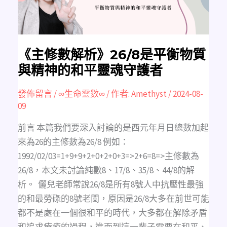
質
與
精
神
的
和
平
靈
《主修數解析》26/8是平衡物質
魂
守
與精神的和平靈魂守護者
護
者
發佈留言
/
∞生命靈數∞
/ 作者:
Amethyst
/
2024-08-
09
前言 本篇我們要深入討論的是西元年月日總數加起
來為26的主修數為26/8 例如：
1992/02/03=1+9+9+2+0+2+0+3=>2+6=8=>主修數為
26/8，本文未討論純數8、17/8、35/8、44/8的解
析。 儷兒老師常說26/8是所有8號人中抗壓性最強
的和最勞碌的8號老闆，原因是26/8大多在前世可能
都不是處在一個很和平的時代，大多都在解除矛盾