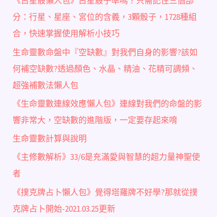
《占星骰懶人包》占星骰子準嗎？只需記住三個部
分：行星、星座、宮位的含義，3顆骰子，1728種組
合，快速掌握使用解析小技巧
生命靈數命盤中『空缺數』對我們自身的影響?該如
何補空缺數?透過顏色、水晶、精油、花精可調頻、
超強補數法懶人包
《生命靈數連線效應懶人包》連線對我們的命盤的影
響非常大，空缺數的進階版，一定要存起來唷
生命靈數計算與說明
《主修數解析》33/6是充滿愛與智慧的超力量神聖使
者
《撲克牌占卜懶人包》覺得塔羅牌不好學?那就從撲
克牌占卜開始-2021.03.25更新