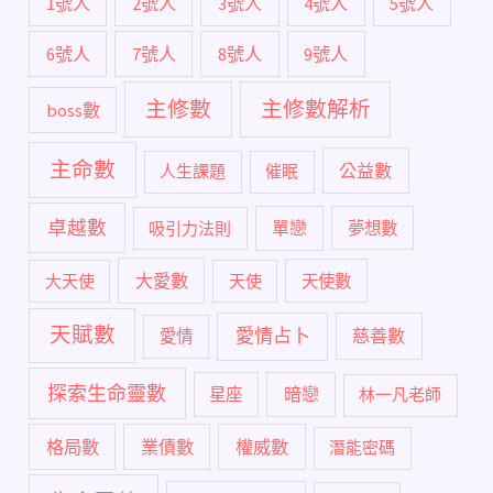
1號人
2號人
3號人
4號人
5號人
6號人
7號人
8號人
9號人
主修數
主修數解析
boss數
主命數
公益數
人生課題
催眠
卓越數
單戀
吸引力法則
夢想數
大愛數
大天使
天使
天使數
天賦數
愛情占卜
慈善數
愛情
探索生命靈數
暗戀
星座
林一凡老師
格局數
業債數
權威數
潛能密碼