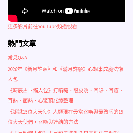
更多影片前往YouTube頻道觀看
熱門文章
常見Q&A
2026年《新月許願》和《滿月許願》心想事成魔法懶
人包
《時辰占卜懶人包》打噴嚏、眼皮跳、耳鳴、耳癢、
耳熱、面熱、心驚預兆總整理
《認識15位大天使》人類現在最常召喚與最熟悉的15
位大天使們，召喚與連結的方法