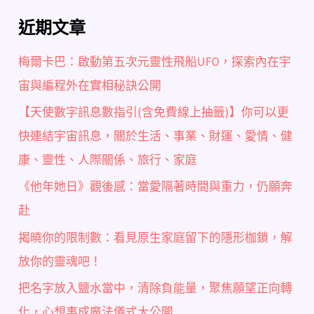
近期文章
梅爾卡巴：啟動第五次元靈性飛船UFO，探索內在宇
宙與編程外在實相秘訣公開
【天使數字訊息數指引(含免費線上抽籤)】你可以更
快連結宇宙訊息，關於生活、事業、財運、愛情、健
康、靈性、人際關係、旅行、家庭
《他年她日》觀後感：當愛隔著時間與重力，仍願奔
赴
揭曉你的限制數：看見原生家庭留下的隱形枷鎖，解
放你的靈魂吧！
把名字放入鹽水當中，清除負能量，聚焦願望正向轉
化，心想事成魔法儀式大公開