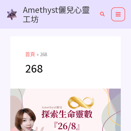
跳
Amethyst儷兒心靈
至
工坊
主
要
內
容
首頁
268
268
《主
修
數
解
析》
26/8
是
平
衡
物