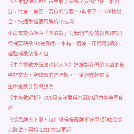
《占星骰懶人包》占星骰子準嗎？只需記住三個部
分：行星、星座、宮位的含義，3顆骰子，1728種組
合，快速掌握使用解析小技巧
生命靈數命盤中『空缺數』對我們自身的影響?該如
何補空缺數?透過顏色、水晶、精油、花精可調頻、
超強補數法懶人包
《生命靈數連線效應懶人包》連線對我們的命盤的影
響非常大，空缺數的進階版，一定要存起來唷
生命靈數計算與說明
《主修數解析》33/6是充滿愛與智慧的超力量神聖使
者
《撲克牌占卜懶人包》覺得塔羅牌不好學?那就從撲
克牌占卜開始-2021.03.25更新