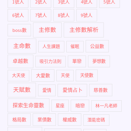
1號人
2號人
3號人
4號人
5號人
6號人
7號人
8號人
9號人
主修數
主修數解析
boss數
主命數
公益數
人生課題
催眠
卓越數
單戀
吸引力法則
夢想數
大愛數
大天使
天使
天使數
天賦數
愛情占卜
慈善數
愛情
探索生命靈數
暗戀
星座
林一凡老師
格局數
業債數
權威數
潛能密碼