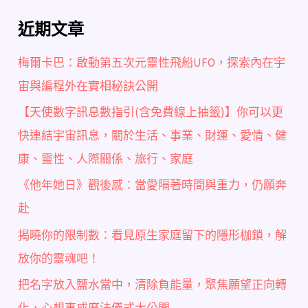
近期文章
梅爾卡巴：啟動第五次元靈性飛船UFO，探索內在宇
宙與編程外在實相秘訣公開
【天使數字訊息數指引(含免費線上抽籤)】你可以更
快連結宇宙訊息，關於生活、事業、財運、愛情、健
康、靈性、人際關係、旅行、家庭
《他年她日》觀後感：當愛隔著時間與重力，仍願奔
赴
揭曉你的限制數：看見原生家庭留下的隱形枷鎖，解
放你的靈魂吧！
把名字放入鹽水當中，清除負能量，聚焦願望正向轉
化，心想事成魔法儀式大公開