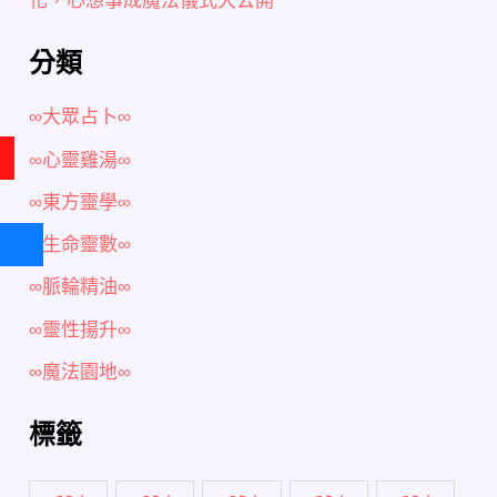
分類
∞大眾占卜∞
∞心靈雞湯∞
∞東方靈學∞
∞生命靈數∞
∞脈輪精油∞
∞靈性揚升∞
∞魔法園地∞
標籤