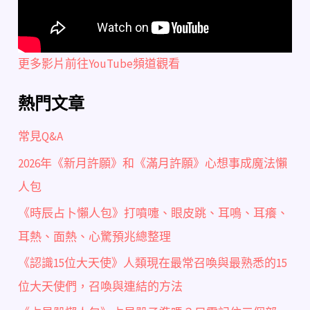
更多影片前往YouTube頻道觀看
熱門文章
常見Q&A
2026年《新月許願》和《滿月許願》心想事成魔法懶
人包
《時辰占卜懶人包》打噴嚏、眼皮跳、耳鳴、耳癢、
耳熱、面熱、心驚預兆總整理
《認識15位大天使》人類現在最常召喚與最熟悉的15
位大天使們，召喚與連結的方法