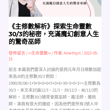
數
30/3
的
秘
密，
充
滿
魔
《主修數解析》探索生命靈數
幻
創
30/3的秘密，充滿魔幻創意人生
意
人
的驚奇巫師
生
的
驚
奇
發佈留言
/
∞生命靈數∞
/ 作者:
Amethyst
/
2023-05-
巫
15
師
前言 本篇我們要深入討論的是西元年月日總數加起
來為30的主修數30/3 例如：
1990/05/06=1+9+9+0+0+5+0+6=30=3+0=3=>主修數為
30/3，本文未討論12/3、21/3、39/12/3、48/12/3的
解析。 主修數30/3通常會跟巫師、魔法師、魔術
師、演員有很大的連結，因為他們是所有3號人中