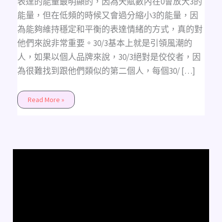
表達的能量最明顯的，因為天賦數內在0會放大3的
能量，但在低頻的時候又會過分縮小3的能量，因
為能夠維持穩定和平衡的表達情緒的方式，真的對
他們來說非常重要。30/3基本上就是引領風潮的
人，如果以個人品牌來說，30/3絕對是佼佼者，因
為很難找到跟他們類似的第二個人，每個30/ […]
Read More »