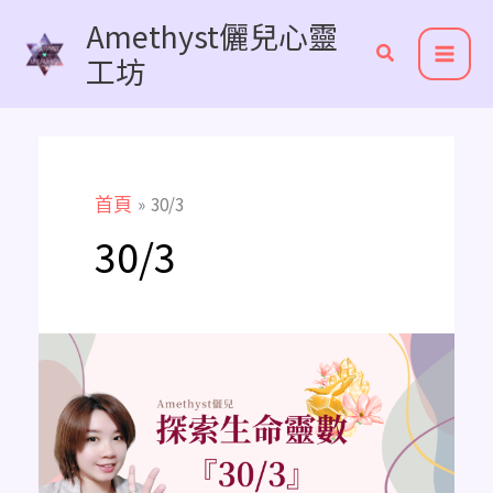
跳
Amethyst儷兒心靈
至
工坊
主
要
內
容
首頁
30/3
30/3
《主
修
數
解
析》
探
索
生
命
靈