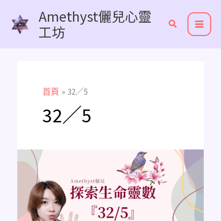
跳
Amethyst儷兒心靈
至
工坊
主
要
內
容
首頁
32／5
32／5
《主
修
數
解
析》
32/5
是
隨
時
都