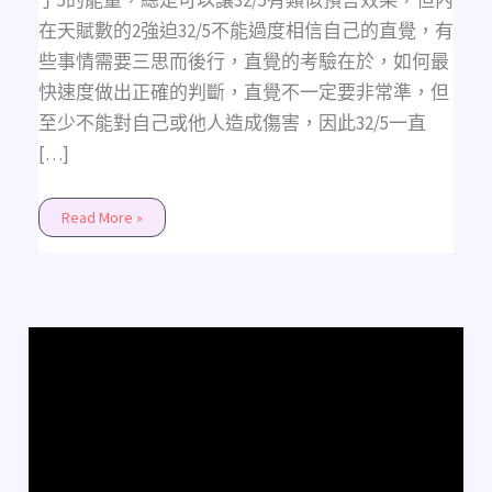
了5的能量，總是可以讓32/5有類似預言效果，但內
在天賦數的2強迫32/5不能過度相信自己的直覺，有
些事情需要三思而後行，直覺的考驗在於，如何最
快速度做出正確的判斷，直覺不一定要非常準，但
至少不能對自己或他人造成傷害，因此32/5一直
[…]
Read More »