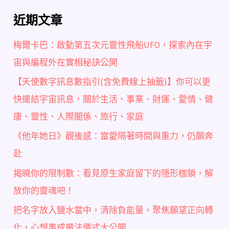
近期文章
梅爾卡巴：啟動第五次元靈性飛船UFO，探索內在宇
宙與編程外在實相秘訣公開
【天使數字訊息數指引(含免費線上抽籤)】你可以更
快連結宇宙訊息，關於生活、事業、財運、愛情、健
康、靈性、人際關係、旅行、家庭
《他年她日》觀後感：當愛隔著時間與重力，仍願奔
赴
揭曉你的限制數：看見原生家庭留下的隱形枷鎖，解
放你的靈魂吧！
把名字放入鹽水當中，清除負能量，聚焦願望正向轉
化，心想事成魔法儀式大公開