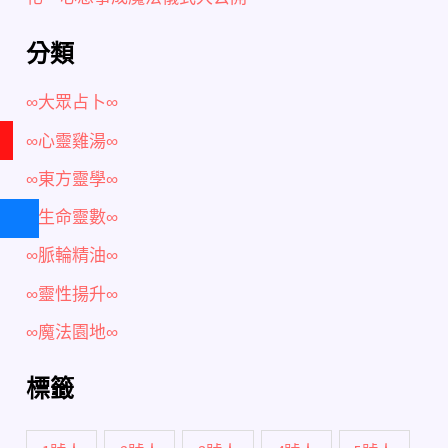
分類
∞大眾占卜∞
∞心靈雞湯∞
∞東方靈學∞
∞生命靈數∞
∞脈輪精油∞
∞靈性揚升∞
∞魔法園地∞
標籤