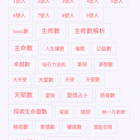
1號人
2號人
3號人
4號人
5號人
6號人
7號人
8號人
9號人
主修數
主修數解析
boss數
主命數
公益數
人生課題
催眠
卓越數
單戀
吸引力法則
夢想數
大愛數
大天使
天使
天使數
天賦數
愛情占卜
慈善數
愛情
探索生命靈數
暗戀
星座
林一凡老師
格局數
業債數
權威數
潛能密碼