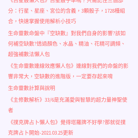
《占星骰懶人包》占星骰子準嗎？只需記住三個部
分：行星、星座、宮位的含義，3顆骰子，1728種組
合，快速掌握使用解析小技巧
生命靈數命盤中『空缺數』對我們自身的影響?該如
何補空缺數?透過顏色、水晶、精油、花精可調頻、
超強補數法懶人包
《生命靈數連線效應懶人包》連線對我們的命盤的影
響非常大，空缺數的進階版，一定要存起來唷
生命靈數計算與說明
《主修數解析》33/6是充滿愛與智慧的超力量神聖使
者
《撲克牌占卜懶人包》覺得塔羅牌不好學?那就從撲
克牌占卜開始-2021.03.25更新