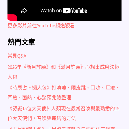
更多影片前往YouTube頻道觀看
熱門文章
常見Q&A
2026年《新月許願》和《滿月許願》心想事成魔法懶
人包
《時辰占卜懶人包》打噴嚏、眼皮跳、耳鳴、耳癢、
耳熱、面熱、心驚預兆總整理
《認識15位大天使》人類現在最常召喚與最熟悉的15
位大天使們，召喚與連結的方法