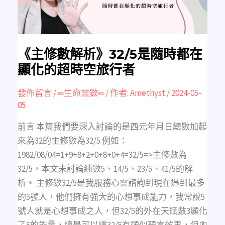
在
顯
化
的
超
時
空
旅
《主修數解析》32/5是隨時都在
行
者
顯化的超時空旅行者
發佈留言
/
∞生命靈數∞
/ 作者:
Amethyst
/
2024-05-
05
前言 本篇我們要深入討論的是西元年月日總數加起
來為32的主修數為32/5 例如：
1982/08/04=1+9+8+2+0+8+0+4=32/5=>主修數為
32/5，本文未討論純數5、14/5、23/5、41/5的解
析。 主修數32/5是我服務心靈諮詢到現在遇到最多
的5號人，他們擁有強大的心想事成能力，我常說5
號人就是心想事成之人，但32/5的外在天賦數3顯化