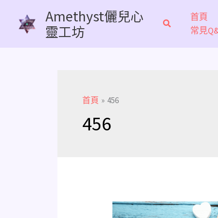
跳
Amethyst儷兒心
首頁
至
靈工坊
常見Q&
主
要
內
容
首頁
456
456
《生