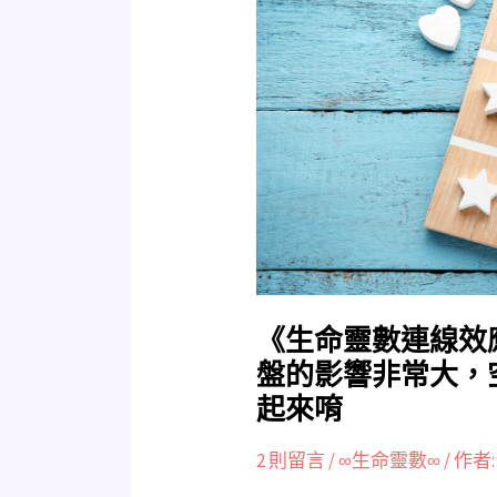
命
靈
數
連
線
效
應
懶
人
包》
連
線
《生命靈數連線效
對
盤的影響非常大，
我
起來唷
們
的
2 則留言
/
∞生命靈數∞
/ 作者
命