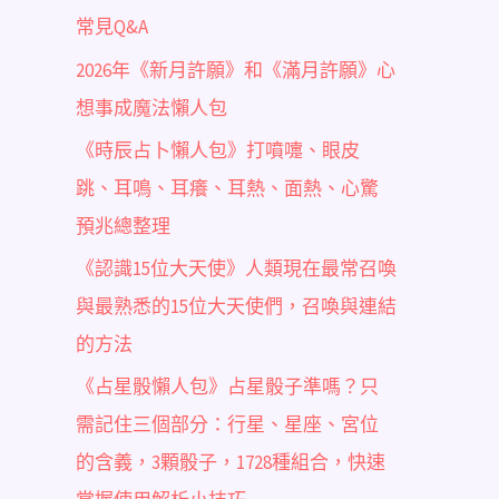
常見Q&A
2026年《新月許願》和《滿月許願》心
想事成魔法懶人包
《時辰占卜懶人包》打噴嚏、眼皮
跳、耳鳴、耳癢、耳熱、面熱、心驚
預兆總整理
《認識15位大天使》人類現在最常召喚
與最熟悉的15位大天使們，召喚與連結
的方法
《占星骰懶人包》占星骰子準嗎？只
需記住三個部分：行星、星座、宮位
的含義，3顆骰子，1728種組合，快速