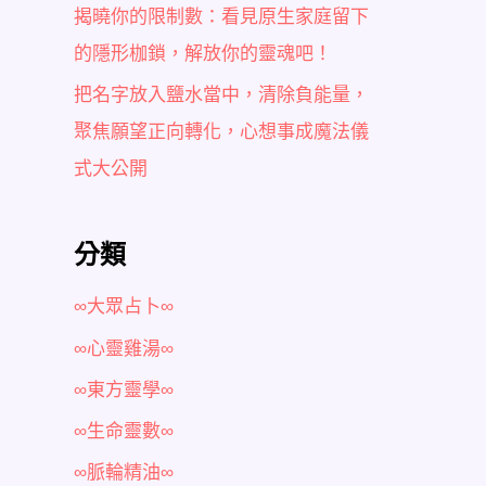
揭曉你的限制數：看見原生家庭留下
的隱形枷鎖，解放你的靈魂吧！
把名字放入鹽水當中，清除負能量，
聚焦願望正向轉化，心想事成魔法儀
式大公開
分類
∞大眾占卜∞
∞心靈雞湯∞
∞東方靈學∞
∞生命靈數∞
∞脈輪精油∞