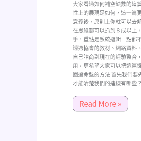
盤
大家看過如何補空缺數的這
的
性上的展現是如何，這一篇
影
意義後，原則上你就可以去
響
在思維都可以抓到８成以上
非
手，重點是系統邏輯一點都
常
透過協會的教材、網路資料
大，
自己諮商到現在的經驗整合
空
用，更希望大家可以把這篇懶
缺
圈選命盤的方法 首先我們要
數
才能清楚我們的連線有哪些？ 
的
進
Read More »
階
版，
一
定
要