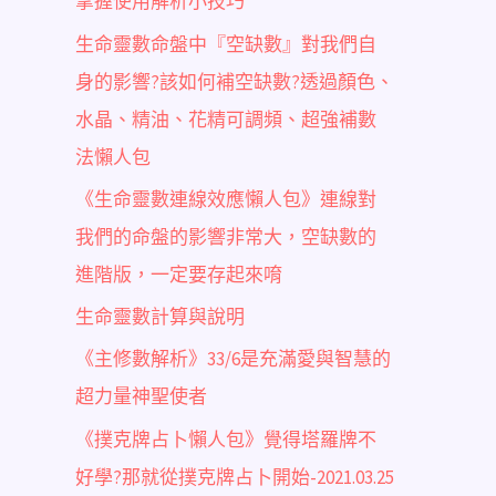
掌握使用解析小技巧
生命靈數命盤中『空缺數』對我們自
身的影響?該如何補空缺數?透過顏色、
水晶、精油、花精可調頻、超強補數
法懶人包
《生命靈數連線效應懶人包》連線對
我們的命盤的影響非常大，空缺數的
進階版，一定要存起來唷
生命靈數計算與說明
《主修數解析》33/6是充滿愛與智慧的
超力量神聖使者
《撲克牌占卜懶人包》覺得塔羅牌不
好學?那就從撲克牌占卜開始-2021.03.25