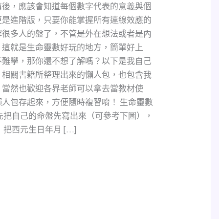
篇後，應該會知道每個數字代表的意義與個
更是進階版，只要你能掌握所有連線效應的
解很多人的盤了，不管是外在想法或者是內
，這就是生命靈數好玩的地方，簡單好上
不難學，那你還不想了解嗎？以下是我自己
、相關書籍所整理出來的懶人包，也包含我
，當然也歡迎各界老師可以拿去當教材使
人包存起來，方便隨時複習唷！ 生命靈數
先把自己的命盤先寫出來（可參考下圖），
把西元生日年月 […]