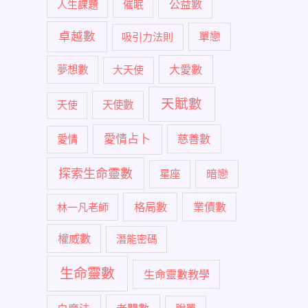
公益數
人生課題
催眠
卓越數
單戀
吸引力法則
大愛數
夢想數
大天使
天賦數
天使
天使數
愛情占卜
慈善數
愛情
探索生命靈數
暗戀
星座
格局數
業債數
林一凡老師
權威數
潛能密碼
生命靈數
生命靈數教學