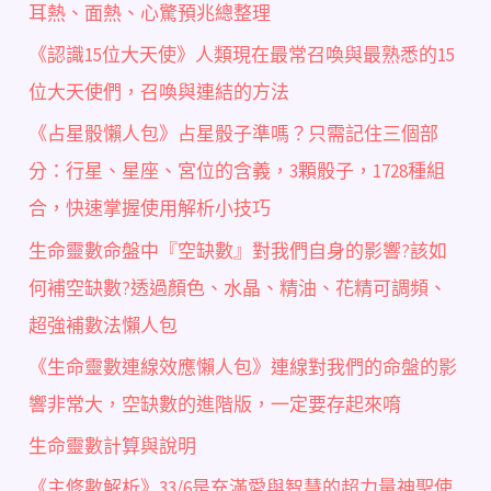
耳熱、面熱、心驚預兆總整理
《認識15位大天使》人類現在最常召喚與最熟悉的15
位大天使們，召喚與連結的方法
《占星骰懶人包》占星骰子準嗎？只需記住三個部
分：行星、星座、宮位的含義，3顆骰子，1728種組
合，快速掌握使用解析小技巧
生命靈數命盤中『空缺數』對我們自身的影響?該如
何補空缺數?透過顏色、水晶、精油、花精可調頻、
超強補數法懶人包
《生命靈數連線效應懶人包》連線對我們的命盤的影
響非常大，空缺數的進階版，一定要存起來唷
生命靈數計算與說明
《主修數解析》33/6是充滿愛與智慧的超力量神聖使