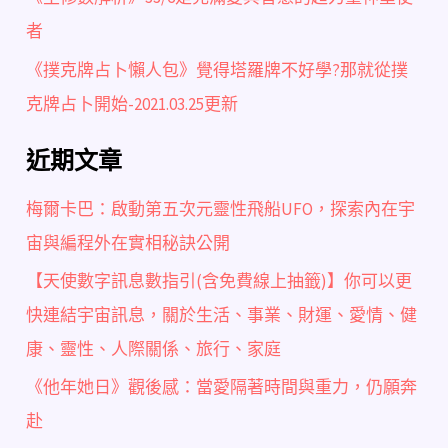
者
《撲克牌占卜懶人包》覺得塔羅牌不好學?那就從撲
克牌占卜開始-2021.03.25更新
近期文章
梅爾卡巴：啟動第五次元靈性飛船UFO，探索內在宇
宙與編程外在實相秘訣公開
【天使數字訊息數指引(含免費線上抽籤)】你可以更
快連結宇宙訊息，關於生活、事業、財運、愛情、健
康、靈性、人際關係、旅行、家庭
《他年她日》觀後感：當愛隔著時間與重力，仍願奔
赴