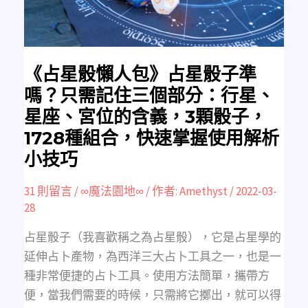
準
嗎？
只
需
記
住
三
個
《占星骰懶人包》占星骰子準
部
分：
嗎？只需記住三個部分：行星、
行
星、
星座、宮位的含義，3顆骰子，
星
座、
1728種組合，快速掌握使用解析
宮
位
的
小技巧
含
義，
3
31 則留言
/
∞魔法園地∞
/ 作者:
Amethyst
/
2022-03-
顆
骰
28
子，
1728
種
占星骰子（我喜歡稱之為占星骰），它是占星學的
組
合，
延伸占卜產物，為西洋三大占卜工具之一，也是一
快
速
種非常便捷的占卜工具。使用方法簡單，攜帶方
掌
握
便，當我們需要的時候，只需將它擲出，就可以得
使