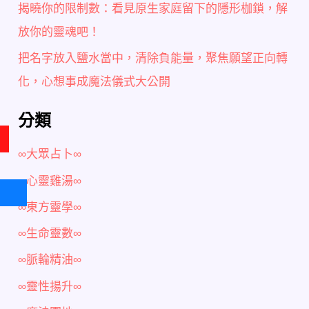
揭曉你的限制數：看見原生家庭留下的隱形枷鎖，解
放你的靈魂吧！
把名字放入鹽水當中，清除負能量，聚焦願望正向轉
化，心想事成魔法儀式大公開
分類
∞大眾占卜∞
∞心靈雞湯∞
∞東方靈學∞
∞生命靈數∞
∞脈輪精油∞
∞靈性揚升∞