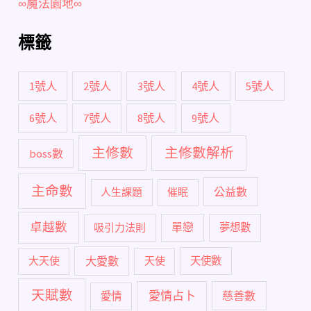
∞魔法園地∞
標籤
1號人
2號人
3號人
4號人
5號人
6號人
7號人
8號人
9號人
主修數
主修數解析
boss數
主命數
公益數
人生課題
催眠
卓越數
單戀
吸引力法則
夢想數
大愛數
大天使
天使
天使數
天賦數
愛情占卜
慈善數
愛情