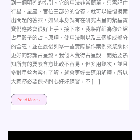
用
到一個明確的指引。它的用法非常簡單，只需記住
解
析
行星、星座、宮位三部分的含義，就可以慢慢摸索
小
技
出問題的答案，如果本身就有在研究占星的紫晶寶
巧
寶們應該會很好上手。接下來，我將詳細為你介紹
占星骰子的占卜原理、使用法則以及三個組成部分
的含義，並在最後列舉一些實際操作案例來幫助你
更好的認識占星骰。我個人覺得占星骰一開始要熟
知所有的要素含意比較不容易，但多用幾次，並且
多對星盤內容有了解，就會更好去運用解釋，所以
大家務必要保持耐心好好練習，不 […]
Read More »