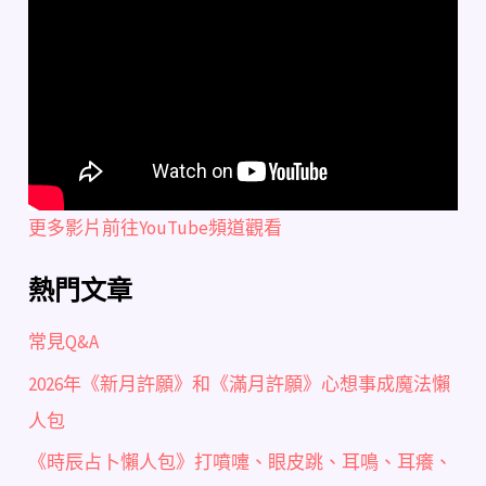
更多影片前往YouTube頻道觀看
熱門文章
常見Q&A
2026年《新月許願》和《滿月許願》心想事成魔法懶
人包
《時辰占卜懶人包》打噴嚏、眼皮跳、耳鳴、耳癢、