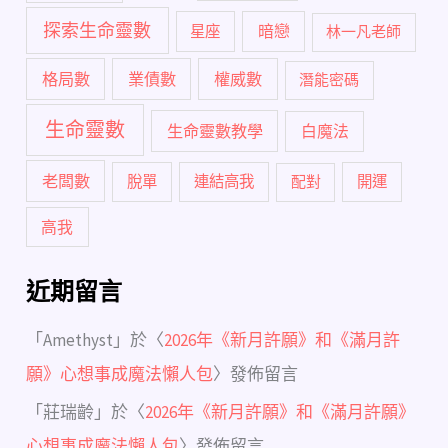
探索生命靈數
暗戀
星座
林一凡老師
格局數
業債數
權威數
潛能密碼
生命靈數
生命靈數教學
白魔法
老闆數
脫單
連結高我
配對
開運
高我
近期留言
「
Amethyst
」於〈
2026年《新月許願》和《滿月許
願》心想事成魔法懶人包
〉發佈留言
「
莊瑞齡
」於〈
2026年《新月許願》和《滿月許願》
心想事成魔法懶人包
〉發佈留言