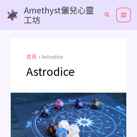
跳
Amethyst儷兒心靈
至
工坊
主
要
內
容
首頁
Astrodice
Astrodice
《占
星
骰
懶
人
包》
占
星
骰
子