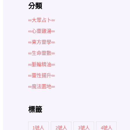
分類
∞大眾占卜∞
∞心靈雞湯∞
∞東方靈學∞
∞生命靈數∞
∞脈輪精油∞
∞靈性揚升∞
∞魔法園地∞
標籤
1號人
2號人
3號人
4號人