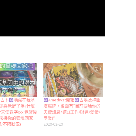
st占卜
隱藏在我基
Amethyst開箱
古埃及神圖
即將覺醒了嗎?什麼
塔羅牌，後面有”目前要給你的
天使數字xxx 覺醒後
天使訊息4選1(工作/財運/愛情/
來接你的靈魂回家
學業)”
間/不限狀況)
2020-02-20