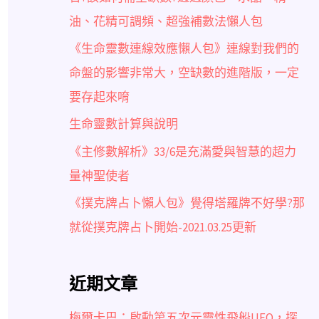
油、花精可調頻、超強補數法懶人包
《生命靈數連線效應懶人包》連線對我們的
命盤的影響非常大，空缺數的進階版，一定
要存起來唷
生命靈數計算與說明
《主修數解析》33/6是充滿愛與智慧的超力
量神聖使者
《撲克牌占卜懶人包》覺得塔羅牌不好學?那
就從撲克牌占卜開始-2021.03.25更新
近期文章
梅爾卡巴：啟動第五次元靈性飛船UFO，探