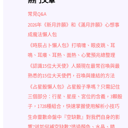
熱門文章
常見Q&A
2026年《新月許願》和《滿月許願》心想事
成魔法懶人包
《時辰占卜懶人包》打噴嚏、眼皮跳、耳
鳴、耳癢、耳熱、面熱、心驚預兆總整理
《認識15位大天使》人類現在最常召喚與最
熟悉的15位大天使們，召喚與連結的方法
《占星骰懶人包》占星骰子準嗎？只需記住
三個部分：行星、星座、宮位的含義，3顆骰
子，1728種組合，快速掌握使用解析小技巧
生命靈數命盤中『空缺數』對我們自身的影
響?該如何補空缺數?透過顏色、水晶、精