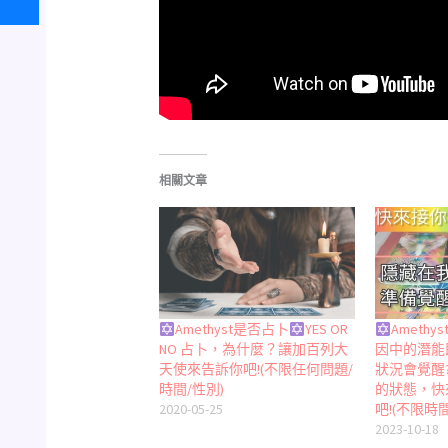
相關文章
Amethyst是否占卜
YES OR
Amethy
NO 占卜，為什麼？讓加百列大
因中的潛能
天使來告訴你吧!(不限任何問題/
狀況會覺醒?
時間/性別)
的狀態，快
2020-05-25
吧!(不限時
2023-10-18