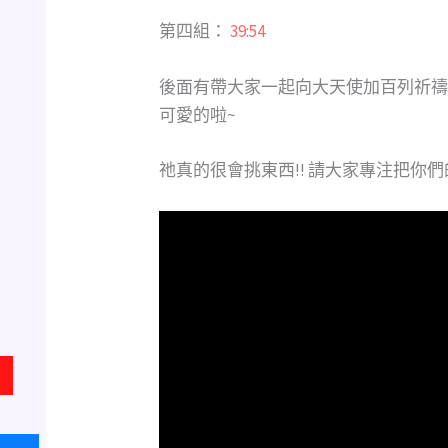
第四組：
39:54
後面有帶大家一起向大天使加百列祈禱
可愛的啦~
祂真的很會挑東西!! 請大家專注把你們