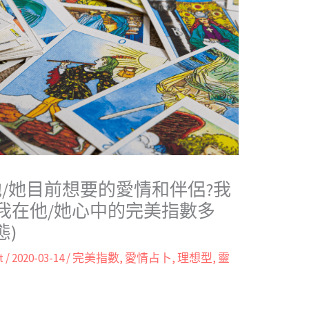
他/她目前想要的愛情和伴侶?我
我在他/她心中的完美指數多
態)
t
/
2020-03-14
/
完美指數
,
愛情占卜
,
理想型
,
靈