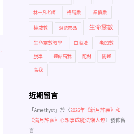
格局數
業債數
林一凡老師
生命靈數
權威數
潛能密碼
生命靈數教學
白魔法
老闆數
→
脫單
連結高我
配對
開運
高我
近期留言
「
Amethyst
」於〈
2026年《新月許願》和
《滿月許願》心想事成魔法懶人包
〉發佈留
言