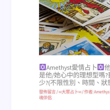
Amethyst愛情占卜
是他/她心中的理想型嗎?
少?(不限性別、時間、狀
發佈留言
/
∞大眾占卜∞
/ 作者:
Amethys
魂伴侶