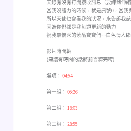
天線有沒有打開接收訊息（要練到伸縮
當我沒體力的時候，就是訊號0，當我
所以天使也會看我的狀況，來告訴我該
因為你們都是我每週更新的動力
祝我最優秀的紫晶寶寶們~~白色情人
影片時間軸
(建議有時間的話將前言聽完唷)
選項：
04:54
第一組：
05:26
第二組：
18:03
第三組：
28:55