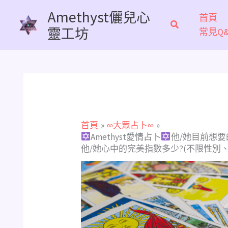
跳
Amethyst儷兒心
首頁
至
靈工坊
常見Q&
主
要
內
容
首頁
∞大眾占卜∞
Amethyst愛情占卜
他/她目前想要
他/她心中的完美指數多少?(不限性別