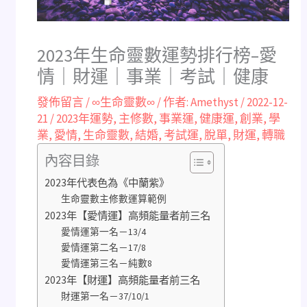
2023年生命靈數運勢排行榜–愛
情｜財運｜事業｜考試｜健康
發佈留言
/
∞生命靈數∞
/ 作者:
Amethyst
/
2022-12-
21
/
2023年運勢
,
主修數
,
事業運
,
健康運
,
創業
,
學
業
,
愛情
,
生命靈數
,
結婚
,
考試運
,
脫單
,
財運
,
轉職
內容目錄
2023年代表色為《中蘭紫》
生命靈數主修數運算範例
2023年【愛情運】高頻能量者前三名
愛情運第一名－13/4
愛情運第二名－17/8
愛情運第三名－純數8
2023年【財運】高頻能量者前三名
財運第一名－37/10/1