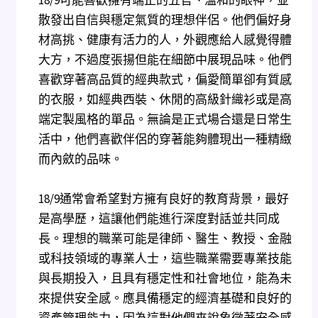
18/9可能喜歡擁有端正的五官、溫和的眼神，並
散發出自信與穩定氣質的理想伴侶。他們偏好身
材高挑、健康有活力的人，外觀應給人感覺得體
大方，不過度張揚但能在細節中展現品味。他們
喜歡穿著高品質的經典款式，偏愛簡單卻有質感
的衣服，如經典西裝、休閒的高級針織衫或是高
端定製風格的單品。無論是正式場合還是日常生
活中，他們喜歡伴侶的穿著能夠體現出一種精緻
而內斂的品味。
18/9通常會希望對方擁有良好的教育背景，最好
是高學歷，這讓他們能進行深度對話並共同成
長。理想的職業可能是律師、醫生、教授、金融
或科技領域的專業人士，這些職業需要專業技能
與長期投入，且具有穩定性和社會地位，能為未
來提供安全感。應具備穩定的經濟基礎和良好的
資產管理能力，因為這對他們來說象徵著安全感