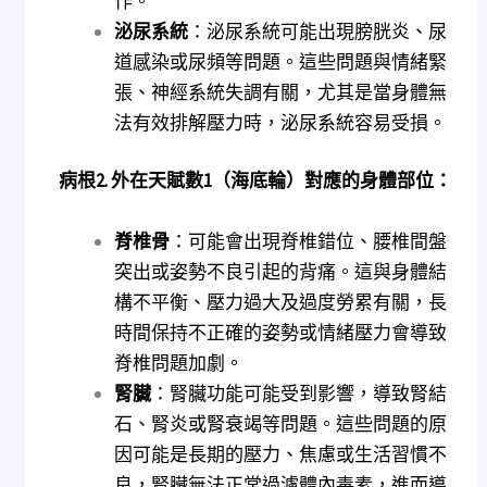
作。
泌尿系統
：泌尿系統可能出現膀胱炎、尿
道感染或尿頻等問題。這些問題與情緒緊
張、神經系統失調有關，尤其是當身體無
法有效排解壓力時，泌尿系統容易受損。
病根2. 外在天賦數1（海底輪）對應的身體部位：
脊椎骨
：可能會出現脊椎錯位、腰椎間盤
突出或姿勢不良引起的背痛。這與身體結
構不平衡、壓力過大及過度勞累有關，長
時間保持不正確的姿勢或情緒壓力會導致
脊椎問題加劇。
腎臟
：腎臟功能可能受到影響，導致腎結
石、腎炎或腎衰竭等問題。這些問題的原
因可能是長期的壓力、焦慮或生活習慣不
良，腎臟無法正常過濾體內毒素，進而導