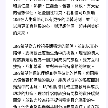
和責任感、熱情、正能量、包容、開放、有大愛
的理想伴侶，這些個性特質，我相信可以幫助
18/9在人生道路可以有更多的溫馨時刻，並且可
以用更正直無畏的心，與理想伴侶一起共創美好
的未來。
18/9希望對方珍視長期穩定的關係，並能以真心
陪伴、支持彼此度過生活中的挑戰。理想的情人
應該將婚姻視為一個共同成長的旅程，雙方互相
扶持、互相尊重，並對未來保持樂觀的態度。
18/9希望伴侶能理解並尊重彼此的差異，但同時
具備包容和溝通的能力，能夠以成熟的態度面對
婚姻中的困難。 18/9相對會比較注重教育與成長
環境的打造，理想伴侶應該擁有同樣的責任感與
關愛，並致力於為孩子提供穩定且充滿愛的生
活。他們希望與伴侶共同分擔養育責任，並在孩