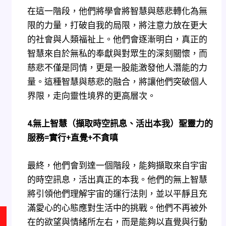
在這一階段，他們將學會將智慧與慈悲轉化為無
限的力量，打破自我的局限，將注意力放在更大
的社會與人類福祉上。他們會逐漸明白，真正的
智慧來自於無私的奉獻與對眾生的深刻關懷，而
慈悲不僅是同情，更是一股能激發他人潛能的力
量。這種智慧與慈悲的融合，將讓他們突破個人
界限，走向靈性境界的更高層次。
4.
無上智慧（擷取時空訊息、活出本我）聖靈力的
服務=實行+直覺+不貪嗔
最終，他們會到達一個階段，能夠擷取來自宇宙
的時空訊息，活出真正的本我。他們的無上智慧
將引領他們理解宇宙的運行法則，並以平靜且充
滿愛心的心態應對生活中的挑戰。他們不再被外
在的欲望與情緒所左右，而是能夠以直覺與行動