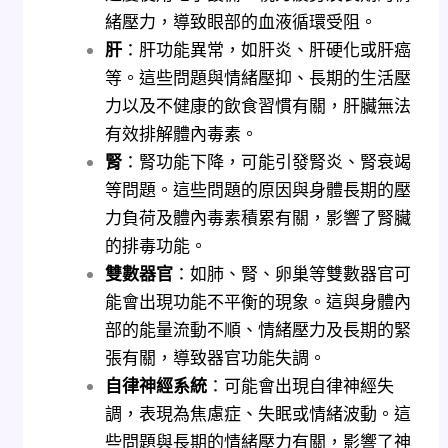
緒壓力，導致眼部的血液循環受阻。
肝
：肝功能異常，如肝炎、肝硬化或肝癌
等。這些問題與情緒壓抑、長期的生活壓
力以及不健康的飲食習慣有關，肝臟無法
有效排解體內毒素。
腎
：腎功能下降，可能引發腎炎、腎衰竭
等問題。這些問題的原因與身體長期的壓
力負荷及體內毒素積累有關，影響了腎臟
的排毒功能。
雙數器官
：如肺、腎、卵巢等雙數器官可
能會出現功能不平衡的現象。這與身體內
部的能量流動不順、情緒壓力及長期的緊
張有關，導致器官功能失調。
自律神經系統
：可能會出現自律神經失
調，表現為焦慮症、失眠或情緒波動。這
些問題與長期的情緒壓力有關，影響了神