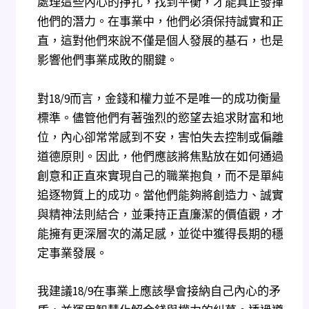
處理這些內心的掙扎，找到平衡，才能真正發揮
他們的潛力。在事業中，他們必須保持誠實和正
直，這對他們來說不僅是個人發展的基石，也是
影響他們事業成敗的關鍵。
對18/9而言，金錢和權力並不是唯一的成功衡量
標準。儘管他們有著強烈的慾望去追求財富和地
位，內心卻常常感到不安，害怕失去控制或偏離
道德原則。因此，他們應該將焦點放在如何通過
創意和正直來實現自己的職業抱負，而不是單純
追逐物質上的成功。當他們能夠將創造力、誠實
與精神法則結合，並秉持正直廉潔的價值觀，才
能擁有更深層次的滿足感，並從中獲得長期的穩
定事業發展。
我建議18/9在事業上應該學會接納自己內心的矛