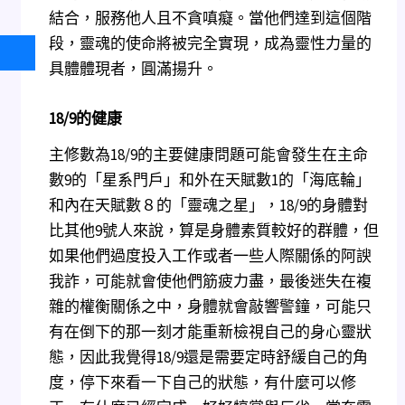
結合，服務他人且不貪嗔癡。當他們達到這個階
段，靈魂的使命將被完全實現，成為靈性力量的
具體體現者，圓滿揚升。
18/9
的健康
主修數為18/9的主要健康問題可能會發生在主命
數9的「星系門戶」和外在天賦數1的「海底輪」
和內在天賦數８的「靈魂之星」，18/9的身體對
比其他9號人來說，算是身體素質較好的群體，但
如果他們過度投入工作或者一些人際關係的阿諛
我詐，可能就會使他們筋疲力盡，最後迷失在複
雜的權衡關係之中，身體就會敲響警鐘，可能只
有在倒下的那一刻才能重新檢視自己的身心靈狀
態，因此我覺得18/9還是需要定時舒緩自己的角
度，停下來看一下自己的狀態，有什麼可以修