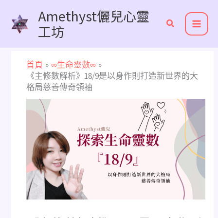
跳
Amethyst儷兒心靈
至
工坊
主
要
內
首頁
∞生命靈數∞
容
《主修數解析》18/9是以身作則打造新世界的大
格局慈善傳奇領袖