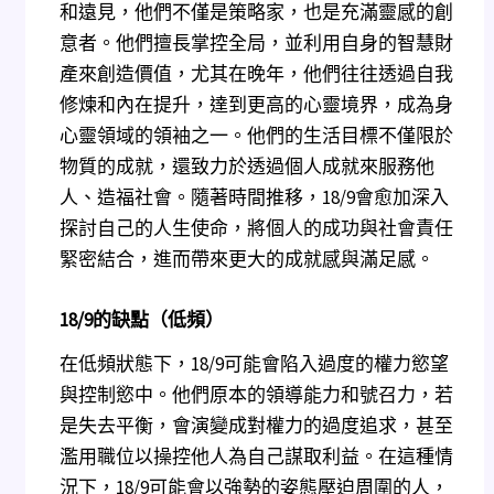
和遠見，他們不僅是策略家，也是充滿靈感的創
意者。他們擅長掌控全局，並利用自身的智慧財
產來創造價值，尤其在晚年，他們往往透過自我
修煉和內在提升，達到更高的心靈境界，成為身
心靈領域的領袖之一。他們的生活目標不僅限於
物質的成就，還致力於透過個人成就來服務他
人、造福社會。隨著時間推移，18/9會愈加深入
探討自己的人生使命，將個人的成功與社會責任
緊密結合，進而帶來更大的成就感與滿足感。
18/9
的缺點（低頻）
在低頻狀態下，18/9可能會陷入過度的權力慾望
與控制慾中。他們原本的領導能力和號召力，若
是失去平衡，會演變成對權力的過度追求，甚至
濫用職位以操控他人為自己謀取利益。在這種情
況下，18/9可能會以強勢的姿態壓迫周圍的人，