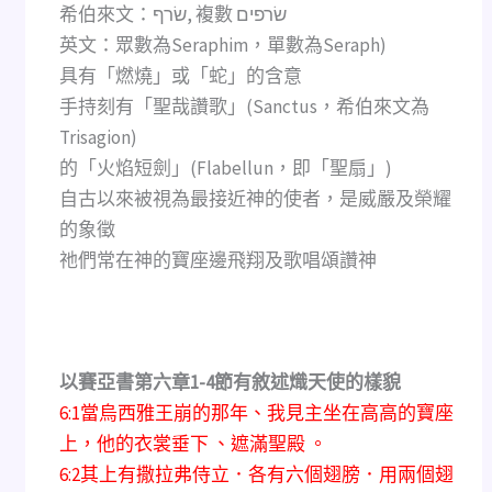
希伯來文：שׂרף, 複數 שׂרפים
英文：眾數為Seraphim，單數為Seraph)
具有「燃燒」或「蛇」的含意
手持刻有「聖哉讚歌」(Sanctus，希伯來文為
Trisagion)
的「火焰短劍」(Flabellun，即「聖扇」)
自古以來被視為最接近神的使者，是威嚴及榮耀
的象徵
祂們常在神的寶座邊飛翔及歌唱頌讚神
以賽亞書第六章1-4節有敘述熾天使的樣貌
6:1當烏西雅王崩的那年、我見主坐在高高的寶座
上，他的衣裳垂下 、遮滿聖殿 。
6:2其上有撒拉弗侍立．各有六個翅膀．用兩個翅