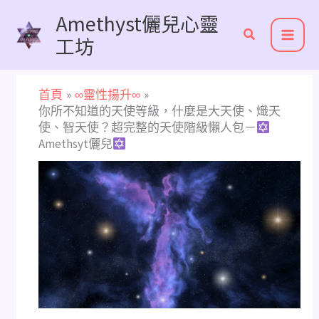
跳
Amethyst儷兒心靈
至
工坊
主
要
內
首頁
∞靈性揚升∞
容
你所不知道的天使等級，什麼是大天使、熾天
使、智天使？超完整的天使階級懶人包－
Amethsyt儷兒