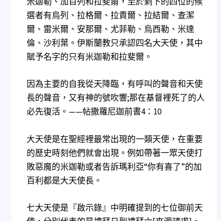
米迦勒、加百列和拉斐爾，至於剩下的四位的候
選者有烏列、拉格爾、拉貴爾、拉結爾、查潔
爾、雷米爾、安那爾、尤菲勒、烏西勒、米達
倫、沙利葉。伊斯蘭教只承認四名大天使，其中
賦予名字的只有米迦勒和拉斐爾。
因為主要的自我從天降臨，有呼叫的聲音和天使
長的聲音，又有神的號吹響;那在基督裡死了的人
必先復活。——帖撒羅尼迦前書4：10
大天使是在聖經裡最常出現的一類天使，在重要
的歷史時刻他們就會出現。例如帶著一眾天使打
敗惡魔的米迦勒或者告訴瑪利亞“你有喜了”的加
百利都是大天使長。
七大天使是『啟示錄』中明確提到的七位御前天