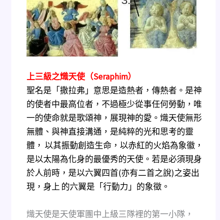
上三級之熾天使
（Seraphim）
聖名是「撒拉弗」意思是造熱者，傳熱者。是神
的使者中最高位者，不過極少從事任何勞動，唯
一的使命就是歌頌神，展現神的愛。熾天使無形
無體、與神直接溝通，是純粹的光和思考的靈
體， 以其振動創造生命，以赤紅的火焰為象徽，
是以太陽為化身的最優秀的天使。若是必須現身
於人前時，是以六翼四首(亦有二首之說)之姿出
現，身上 的六翼是「行動力」的象徵。
熾天使是天使軍團中上級三隊裡的第一小隊，