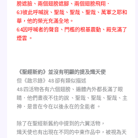
膀遮臉、兩個翅膀遮腳、兩個翅膀飛翔．
6:3彼此呼喊說、聖哉、聖哉、聖哉、萬軍之耶和
華，他的榮光充滿全地。
6:4因呼喊者的聲音、門檻的根基震動、殿充滿了
煙雲 。
《聖經新約》並沒有明顯的提及熾天使
但《啟示錄》4:8 卻有類似描述
4:8 四活物各有六個翅膀、遍體內外都長滿了眼
睛．他們晝夜不住的說 、聖哉、聖哉、聖哉、主
神．是昔在今在以後永在的全能者 。
除了在聖經新舊約中提到的六翼活物，
熾天使也有出現在不同的中東作品中，被視為天