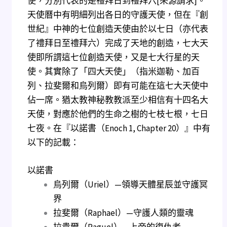
使，分別代表的是禮拜日到禮拜六[來源請求]。
天使曆中有明細列出各日的守護天使，但在『創
世紀』中神的七位創造天使由於以七日（亦代表
了禮拜日至禮拜六）完成了天地的創造，七大天
使即所謂這七位創造天使，又是七大行星的天
使。其實除了「四大天使」（指米迦勒、加百
列、拉斐爾和烏列爾）即有可能在這七大天使中
佔一席。猶太教神秘教教派至少相信有十四名大
天使，對應於他們的生命之樹的七枝七根，七日
七夜。在『以諾書（Enoch 1, Chapter 20）』中有
以下的記載：
以諾書
烏列爾（Uriel）—領導天體星辰並守護冥
界
拉斐爾（Raphael）—守護人類的靈魂