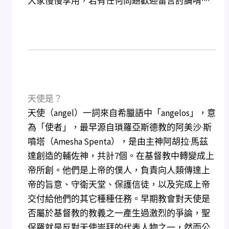
大家慢慢享用，若有任何問題歡迎留言討論唷^^
天使是？
天使（angel）一詞來自希臘語中「angelos」，意
為「使者」，最早源自瑣羅亞斯德教的阿美沙·斯
噴塔（Amesha Spenta），是由主神阿胡拉·馬茲
達創造的輔佐神，共計7個。在基督教中轉變成上
帝所創。他們是上帝的僕人，負責向人類傳達上
帝的旨意、守衛天堂、保護信徒，以及完成上帝
交付給他們的其它種種任務。早期教會對天使是
否屬於基督教的教義之一產生過激烈的爭論，聖
保羅就是反對天使崇拜的代表人物之一，然而公