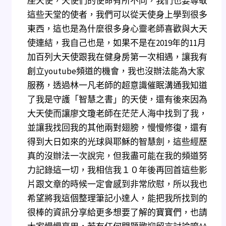
座天使，天使們的使命有所不同，我們也要尊敬
這些天堂的使者，我們可以從天使身上學到很多
東西，這也是為什麼很多身心靈老師喜歡與大天
使連結，我自己也是，如果不是在2019年的11月
加百列大天使跟我在健身房第一次相遇，讓我有
創立youtube頻道的機會，我也沒辦法能為大家
服務，透過林一凡老師的超意識催眠溝通我知道
了我是守護「智慧之書」的天使，還有後來因為
大天使而讓廖文瓊老師在茫茫人海中找到了我，
並讓我找回我的其他兩對翅膀，慢慢修復，還有
得到大日如來的光球與耶穌的智慧劍，這些經歷
真的沒辦法一次說完，但我盡可能在我的頻道努
力記錄這一切，我相信我１０年後再回首這些影
片跟文章的時候一定會感到非常欣慰，所以我也
希望將我這個整理筆記小達人，能把我所找到的
很棒的資訊分享給更多想要了解的寶寶們，也請