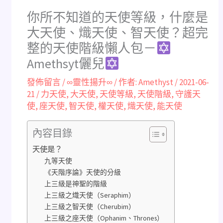
你所不知道的天使等級，什麼是
大天使、熾天使、智天使？超完
整的天使階級懶人包－
Amethsyt儷兒
發佈留言
/
∞靈性揚升∞
/ 作者:
Amethyst
/
2021-06-
21
/
力天使
,
大天使
,
天使等級
,
天使階級
,
守護天
使
,
座天使
,
智天使
,
權天使
,
熾天使
,
能天使
內容目錄
天使是？
九等天使
《天階序論》天使的分級
上三級是神聖的階級
上三級之熾天使（Seraphim）
上三級之智天使（Cherubim）
上三級之座天使（Ophanim、Thrones）