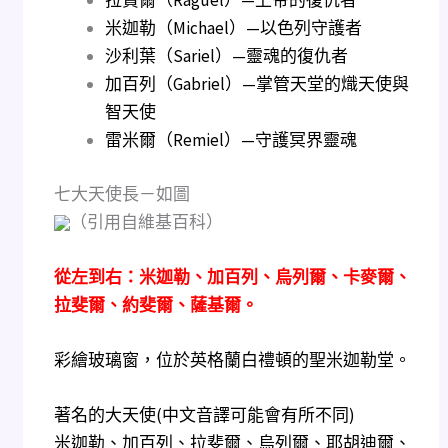
拉貴爾（Raguel）—上帝的復仇者
米迦勒（Michael）—以色列守護者
沙利葉（Sariel）—靈魂的復仇者
加百列（Gabriel）—掌管天堂的熾天使與
智天使
雷米爾（Remiel）—守護冥界靈魂
七大天使長－如圖
（引用自維基百科）
從左到右：米迦勒、加百列、烏列爾、卡麥爾、
拉斐爾、約斐爾、薩基爾。
彩繪玻璃窗，位於英格蘭白禮頓的聖米迦勒堂。
著名的大天使(中文音譯可能會有所不同)
米迦勒、加百列、拉斐爾、烏列爾、耶胡迪爾、