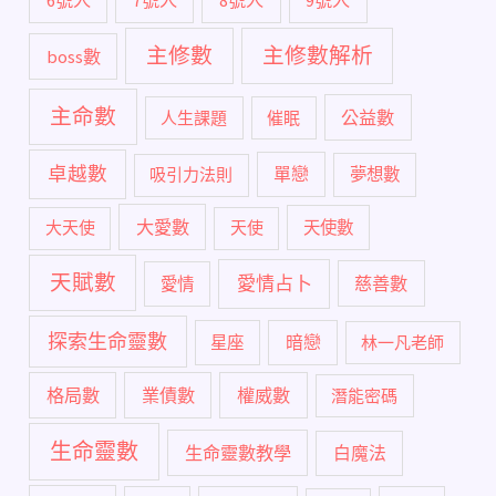
主修數
主修數解析
boss數
主命數
公益數
人生課題
催眠
卓越數
單戀
吸引力法則
夢想數
大愛數
大天使
天使
天使數
天賦數
愛情占卜
慈善數
愛情
探索生命靈數
暗戀
星座
林一凡老師
格局數
業債數
權威數
潛能密碼
生命靈數
生命靈數教學
白魔法