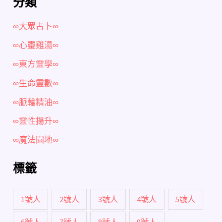
分類
∞大眾占卜∞
∞心靈雞湯∞
∞東方靈學∞
∞生命靈數∞
∞脈輪精油∞
∞靈性揚升∞
∞魔法園地∞
標籤
1號人
2號人
3號人
4號人
5號人
6號人
7號人
8號人
9號人