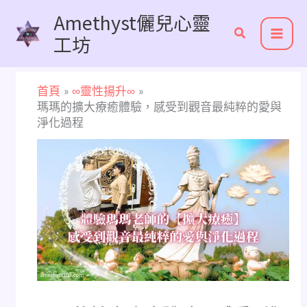
跳
Amethyst儷兒心靈
至
工坊
主
要
內
首頁
∞靈性揚升∞
容
瑪瑪的擴大療癒體驗，感受到觀音最純粹的愛與
淨化過程