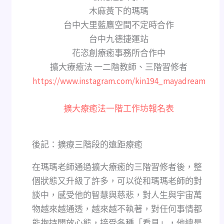
木麻黃下的瑪瑪
台中大里藍鷹空間不定時合作
台中九德捷運站
花恣創療癒事務所合作中
擴大療癒法 一二階教師、三階習修者
https://www.instagram.com/kin194_mayadream
擴大療癒法一階工作坊報名表
後記：擴療三階段的遠距療癒
在瑪瑪老師通過擴大療癒的三階習修者後，整
個狀態又升級了許多，可以從和瑪瑪老師的對
談中，感受他的智慧與慈悲，對人生與宇宙萬
物越來越通透，越來越不執著，對任何事情都
能抱持開放心態，接受各種「看見」，他總是