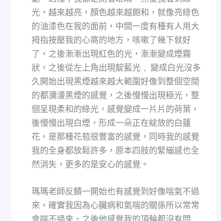
光，越來越亮，顏色越來越飽和，就像亮綠色
的油漆色在我的面前，中間一度有種有人用大
拇指按壓我的心窩的地方，咳嗽了幾下就好
了，之後漸漸出現紅色的光，漸漸變成煙霧
狀，之後從左上角出現靛藍光﹑ 變成白光沒多
久開始出現黑煙越來越大範圍好像到整個空間
的都瀰漫黑煙的感覺，之後慢慢出現極光，整
個呈現柔和的綠光，感覺變成一片片的荷葉，
後慢慢出現白煙，形成一朵正在綻放的白蓮
花，是那種花苞很豐富的感覺，同時我的感覺
我的全身都放鬆許多，原本四肢的緊繃感也全
然消失，更多的是安心的感覺。
瑪瑪老師反饋一開始也有感覺到好像喘氣不過
來，確實我因為心臟病和氣喘的關係所以常常
會喘不過來。之後他感覺我的頂輪都沒有問