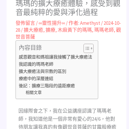
瑪瑪的擴大療癒體驗，感受到觀
音最純粹的愛與淨化過程
發佈留言
/
∞靈性揚升∞
/ 作者:
Amethyst
/
2024-10-
28
/
擴大療癒
,
擴療
,
木麻黃下的瑪瑪
,
瑪瑪老師
,
觀
世音菩薩
內容目錄
感恩觀音和媽祖讓我接觸了擴大療癒法
我認識的瑪瑪老師
擴大療癒法與宗教的區別
療癒中的深層連結
後記：擴療三階段的遠距療癒
相關文章
因緣際會之下，我在公益講座認識了瑪瑪老
師，我知道他是一個非常有愛心的24/6，他對
待朋友讓我真的有像觀世音菩薩的甘露般療癒