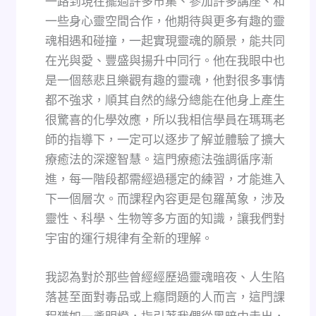
一路到現在擺過許多市集、參加許多講座、和
一些身心靈空間合作，他期待與更多有趣的靈
魂相遇和碰撞，一起實現靈魂的願景，能共同
在光與愛、豐盛與揚升中同行。他在我眼中也
是一個慈悲且樂觀有趣的靈魂，他對很多事情
都不強求，順其自然的緣分總能在他身上產生
很驚喜的化學效應，所以我相信學員在瑪瑪老
師的指導下，一定可以逐步了解並體驗了擴大
療癒法的深邃智慧。這門療癒法強調循序漸
進，每一階段都需經過穩定的練習，才能進入
下一個層次。而課程內容更是包羅萬象，涉及
靈性、科學、生物等多方面的知識，讓我們對
宇宙的運行規律有全新的理解。
我認為對於那些曾經經歷過靈魂暗夜、人生陷
落甚至面對毒品或上癮問題的人而言，這門課