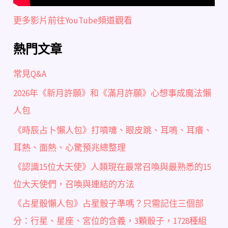
更多影片前往YouTube頻道觀看
熱門文章
常見Q&A
2026年《新月許願》和《滿月許願》心想事成魔法懶
人包
《時辰占卜懶人包》打噴嚏、眼皮跳、耳鳴、耳癢、
耳熱、面熱、心驚預兆總整理
《認識15位大天使》人類現在最常召喚與最熟悉的15
位大天使們，召喚與連結的方法
《占星骰懶人包》占星骰子準嗎？只需記住三個部
分：行星、星座、宮位的含義，3顆骰子，1728種組