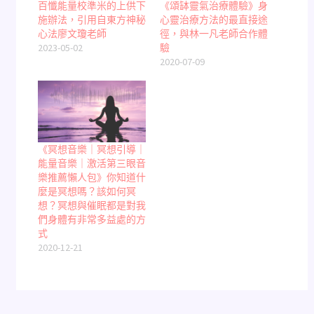
百懺能量校準米的上供下
《頌缽靈氣治療體驗》身
施辦法，引用自東方神秘
心靈治療方法的最直接途
心法廖文瓊老師
徑，與林一凡老師合作體
2023-05-02
驗
2020-07-09
《冥想音樂｜冥想引導｜
能量音樂｜激活第三眼音
樂推薦懶人包》你知道什
麼是冥想嗎？該如何冥
想？冥想與催眠都是對我
們身體有非常多益處的方
式
2020-12-21