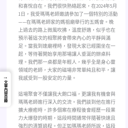
和喜悅自在，我們很快熟絡起來，在2024年5月
1日，我受瑪瑪老師邀請參加了一個特別的活動
——在瑪瑪老師家的媽祖廟舉行的五媽會。晚
上過去的路上微風吹拂，溫度舒適，似乎也在
預示著這次的相聚將會帶來內心的平靜與滿
足。當我到達廟裡時，發現大家已經圍坐在一
起，等待著開始享用那場讓人垂涎的辦桌料
理。我們那一桌都是年輕人，幾乎全是身心靈
領域的老師，大家的磁場非常單純且和平，讓
→
我感受到一股安定的力量。
文章內容目錄
這場聚會不僅讓我大飽口福，更讓我有機會與
瑪瑪老師進行深入的交流。我們談到他在進行
擴大療癒時，許多個案在療程後會經歷一段業
力大爆發的時期，這段時間通常伴隨著快速且
強烈的清算過程。但正如瑪瑪老師所說，這段