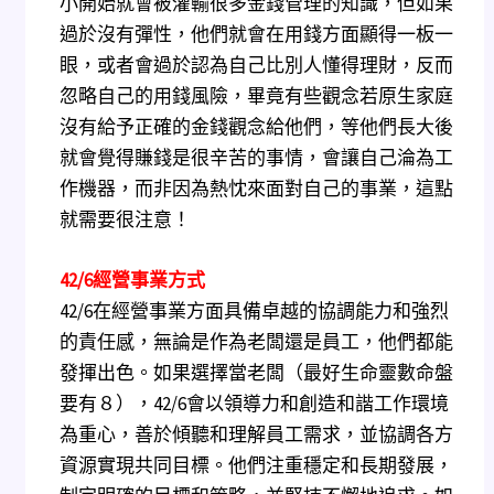
小開始就會被灌輸很多金錢管理的知識，但如果
過於沒有彈性，他們就會在用錢方面顯得一板一
眼，或者會過於認為自己比別人懂得理財，反而
忽略自己的用錢風險，畢竟有些觀念若原生家庭
沒有給予正確的金錢觀念給他們，等他們長大後
就會覺得賺錢是很辛苦的事情，會讓自己淪為工
作機器，而非因為熱忱來面對自己的事業，這點
就需要很注意！
42/6
經營事業方式
42/6在經營事業方面具備卓越的協調能力和強烈
的責任感，無論是作為老闆還是員工，他們都能
發揮出色。如果選擇當老闆（最好生命靈數命盤
要有８），42/6會以領導力和創造和諧工作環境
為重心，善於傾聽和理解員工需求，並協調各方
資源實現共同目標。他們注重穩定和長期發展，