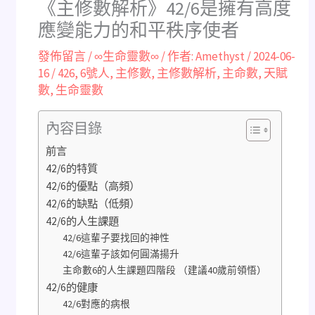
《主修數解析》42/6是擁有高度
應變能力的和平秩序使者
發佈留言
/
∞生命靈數∞
/ 作者:
Amethyst
/
2024-06-
16
/
426
,
6號人
,
主修數
,
主修數解析
,
主命數
,
天賦
數
,
生命靈數
內容目錄
前言
42/6的特質
42/6的優點（高頻）
42/6的缺點（低頻）
42/6的人生課題
42/6這輩子要找回的神性
42/6這輩子該如何圓滿揚升
主命數6的人生課題四階段 （建議40歲前領悟）
42/6的健康
42/6對應的病根