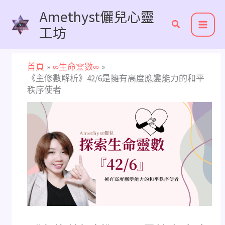
跳
Amethyst儷兒心靈
至
工坊
主
要
內
首頁
∞生命靈數∞
容
《主修數解析》42/6是擁有高度應變能力的和平
秩序使者