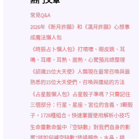
熱門文章
常見Q&A
2026年《新月許願》和《滿月許願》心想事
成魔法懶人包
《時辰占卜懶人包》打噴嚏、眼皮跳、耳
鳴、耳癢、耳熱、面熱、心驚預兆總整理
《認識15位大天使》人類現在最常召喚與最
熟悉的15位大天使們，召喚與連結的方法
《占星骰懶人包》占星骰子準嗎？只需記住
三個部分：行星、星座、宮位的含義，3顆骰
子，1728種組合，快速掌握使用解析小技巧
生命靈數命盤中『空缺數』對我們自身的影
響?該如何補空缺數?透過顏色、水晶、精