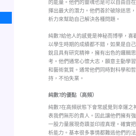
的能量。他們的靈魂也是可以自由自在
揮出最大的潛力。他們善於破除迷思，
析力來幫助自己解決各種問題。
純數7給他人的感覺是神秘而博學，喜
以學生時期的成績都不錯，如果是自己
銳且具有研究精神，擁有出色的邏輯思
考。他們通常心懷大志，願意主動學習
和藝術氣質。通常他們同時對科學和哲
持，不怕失業。
純數
7
的優點（高頻）
純數7在高頻狀態下會常感覺到幸運之
表我們無形的貴人。因此讓他們擁有強
一股力量展現奇蹟並印證真理。確實把
析能力。基本很多事情都難逃他們的法