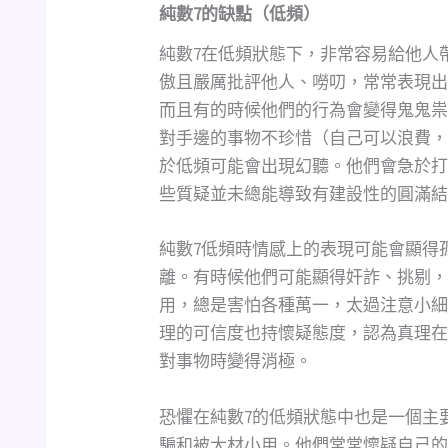
純數
7
的缺點（低頻）
純數7在低頻狀態下，非常容易給他人
傲且嚴厲批評他人、嘮叨，常常表現出
而且有的時候他們的行為會變得鬼鬼祟
對手邊的事物不珍惜（自己可以浪費，
於低頻可能會出現幻聽。他們會急於打
些質疑並未總能導致有建設性的圓滿結
純數7低頻時情感上的表現可能會顯得
離。有時候他們可能顯得奸詐、挑剔，
用，總是害怕各種萬一，太過注意小細
理的可信度也持懷疑態度，認為真理在
對事物時變得消極。
恐懼在純數7的低頻狀態中也是一個主
騙和被大材小用。他們常常懷疑自己的