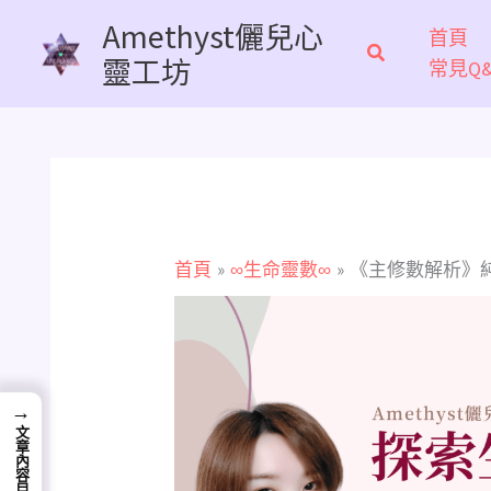
跳
Amethyst儷兒心
首頁
至
靈工坊
常見Q&
主
要
內
容
首頁
∞生命靈數∞
《主修數解析》
→
文章內容目錄