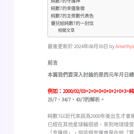
純數7的守護神
純數7的幸運象徵
純數7的主修數代表色
儷兒給純數7的一封信
相關文章
最後更新於 2024年08月30日 by
Amethys
前言
本篇我們要深入討論的是西元年月日總
例如：2000/02/03=2+0+0+0+0+2+0
25/7、34/7、43/7的解析。
純數7以近代來說為2000年後出生才
已經在其他星球輪迴過，來到地球接受
「幸運值」，但這個幸運會是在他「質