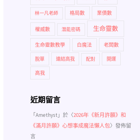
格局數
業債數
林一凡老師
生命靈數
權威數
潛能密碼
生命靈數教學
白魔法
老闆數
脫單
連結高我
配對
開運
高我
近期留言
「
Amethyst
」於〈
2026年《新月許願》和
《滿月許願》心想事成魔法懶人包
〉發佈留
言