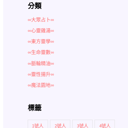
分類
∞大眾占卜∞
∞心靈雞湯∞
∞東方靈學∞
∞生命靈數∞
∞脈輪精油∞
∞靈性揚升∞
∞魔法園地∞
標籤
1號人
2號人
3號人
4號人