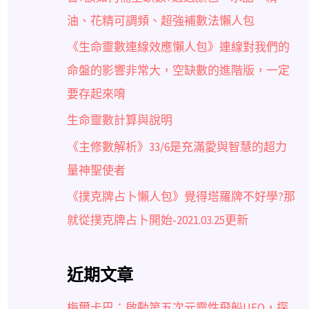
油、花精可調頻、超強補數法懶人包
《生命靈數連線效應懶人包》連線對我們的
命盤的影響非常大，空缺數的進階版，一定
要存起來唷
生命靈數計算與說明
《主修數解析》33/6是充滿愛與智慧的超力
量神聖使者
《撲克牌占卜懶人包》覺得塔羅牌不好學?那
就從撲克牌占卜開始-2021.03.25更新
近期文章
梅爾卡巴：啟動第五次元靈性飛船UFO，探