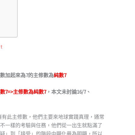
t
數加起來為7的主修數為
純數7
+3=純數7=>主修數為純數7
，本文未討論16/7、
會擁有此主修數，他們主要來地球實踐真理，通常
不一樣的考驗與任務，他們從一出生就點滿了
疑」到「接受」的階段中顯化最為明顯，所以