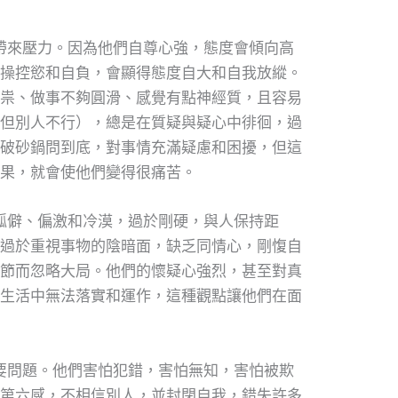
帶來壓力。因為他們自尊心強，態度會傾向高
操控慾和自負，會顯得態度自大和自我放縱。
祟、做事不夠圓滑、感覺有點神經質，且容易
但別人不行），總是在質疑與疑心中徘徊，過
破砂鍋問到底，對事情充滿疑慮和困擾，但這
果，就會使他們變得很痛苦。
孤僻、偏激和冷漠，過於剛硬，與人保持距
過於重視事物的陰暗面，缺乏同情心，剛愎自
節而忽略大局。他們的懷疑心強烈，甚至對真
生活中無法落實和運作，這種觀點讓他們在面
要問題。他們害怕犯錯，害怕無知，害怕被欺
第六感，不相信別人，並封閉自我，錯失許多