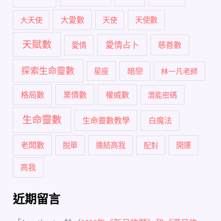
大愛數
大天使
天使
天使數
天賦數
愛情占卜
慈善數
愛情
探索生命靈數
暗戀
星座
林一凡老師
格局數
業債數
權威數
潛能密碼
生命靈數
生命靈數教學
白魔法
老闆數
脫單
連結高我
配對
開運
高我
近期留言