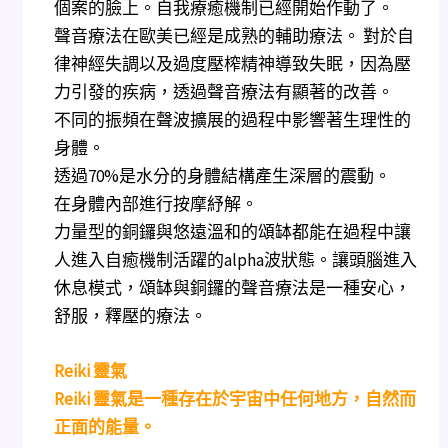
個案的臉上。自我療癒機制已經開始作動了。
聲音療法在歐美已經是成熟的輔助療法。 對於自
律神經失調以及過度壓榨精神導致失眠，因為壓
力引發的疾病，透過聲音療法有顯著的改善。
不同的振頻在聲波擴展的過程中影響著生理性的
身體。
透過70%是水分的身體結構產生深層的震動。
在身體內部進行按摩紓解。
力量型的銅鑼與悠遠溫和的頌缽都能在過程中讓
人進入自癒機制活躍的alpha波狀態。讓頭腦進入
休息模式，
頌缽與銅鑼的聲音療法是一種安心，
舒服，釋壓的療法。
Reiki 靈氣
Reiki 靈氣是一種存在於宇宙中任何地方，自然而
正面的能量。