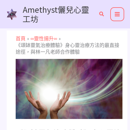
跳
Amethyst儷兒心靈
至
工坊
主
要
內
首頁
∞靈性揚升∞
容
《頌缽靈氣治療體驗》身心靈治療方法的最直接
途徑，與林一凡老師合作體驗