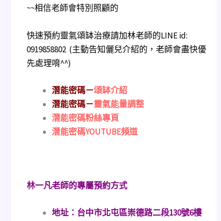
~~相信老師會特別照顧的
快速預約靈氣頌缽治療請加林老師的LINE id:
0919858802 (主動告知儷兒介紹的，老師會盡快優
先處理唷^^)
潛能密碼－
頌缽介紹
潛能密碼－
靈氣能量調整
潛能密碼粉絲專頁
潛能密碼YOUTUBE頻道
林一凡老師的專屬預約方式
地址：台中市北屯區崇德路二段130號6樓