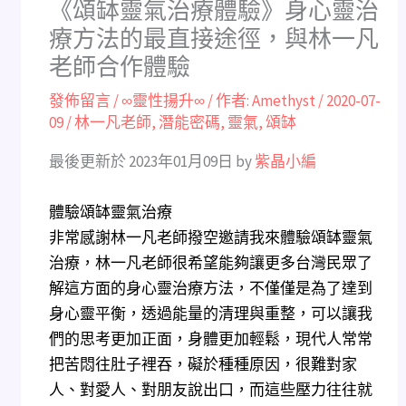
《頌缽靈氣治療體驗》身心靈治
療方法的最直接途徑，與林一凡
老師合作體驗
發佈留言
/
∞靈性揚升∞
/ 作者:
Amethyst
/
2020-07-
09
/
林一凡老師
,
潛能密碼
,
靈氣
,
頌缽
最後更新於 2023年01月09日 by
紫晶小編
體驗頌缽靈氣治療
非常感謝林一凡老師撥空邀請我來體驗頌缽靈氣
治療，林一凡老師很希望能夠讓更多台灣民眾了
解這方面的身心靈治療方法，不僅僅是為了達到
身心靈平衡，透過能量的清理與重整，可以讓我
們的思考更加正面，身體更加輕鬆，現代人常常
把苦悶往肚子裡吞，礙於種種原因，很難對家
人、對愛人、對朋友說出口，而這些壓力往往就