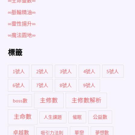
∞生命靈數∞
∞脈輪精油∞
∞靈性揚升∞
∞魔法園地∞
標籤
1號人
2號人
3號人
4號人
5號人
6號人
7號人
8號人
9號人
主修數
主修數解析
boss數
主命數
公益數
人生課題
催眠
卓越數
單戀
吸引力法則
夢想數