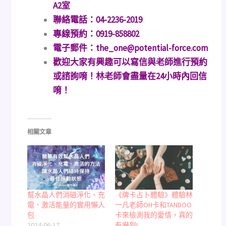
A2室
聯絡電話：04-2236-2019
專線預約：0919-858802
電子郵件：the_one@potential-force.com
歡迎大家有興趣可以寫信與老師進行預約
或諮詢唷！林老師會盡量在24小時內回信
唷！
相關文章
幫水晶人們消磁淨化、充
《牌卡占卜體驗》體驗林
電、激活能量的實用懶人
一凡老師OH卡和TANDOO
包
卡來檢測我的愛情，真的
2024-06-17
有嚇到!