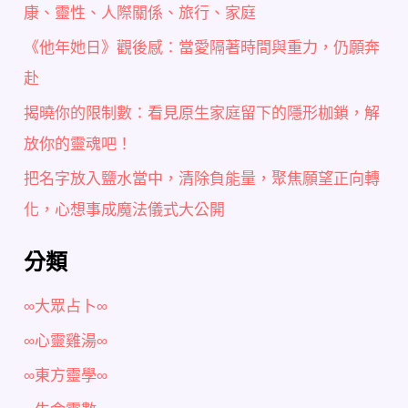
康、靈性、人際關係、旅行、家庭
《他年她日》觀後感：當愛隔著時間與重力，仍願奔
赴
揭曉你的限制數：看見原生家庭留下的隱形枷鎖，解
放你的靈魂吧！
把名字放入鹽水當中，清除負能量，聚焦願望正向轉
化，心想事成魔法儀式大公開
分類
∞大眾占卜∞
∞心靈雞湯∞
∞東方靈學∞