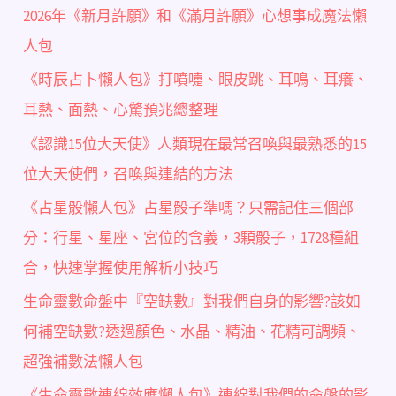
2026年《新月許願》和《滿月許願》心想事成魔法懶
人包
《時辰占卜懶人包》打噴嚏、眼皮跳、耳鳴、耳癢、
耳熱、面熱、心驚預兆總整理
《認識15位大天使》人類現在最常召喚與最熟悉的15
位大天使們，召喚與連結的方法
《占星骰懶人包》占星骰子準嗎？只需記住三個部
分：行星、星座、宮位的含義，3顆骰子，1728種組
合，快速掌握使用解析小技巧
生命靈數命盤中『空缺數』對我們自身的影響?該如
何補空缺數?透過顏色、水晶、精油、花精可調頻、
超強補數法懶人包
《生命靈數連線效應懶人包》連線對我們的命盤的影