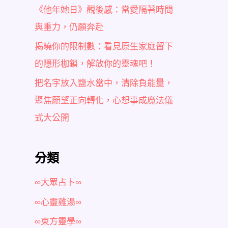
《他年她日》觀後感：當愛隔著時間
與重力，仍願奔赴
揭曉你的限制數：看見原生家庭留下
的隱形枷鎖，解放你的靈魂吧！
把名字放入鹽水當中，清除負能量，
聚焦願望正向轉化，心想事成魔法儀
式大公開
分類
∞大眾占卜∞
∞心靈雞湯∞
∞東方靈學∞