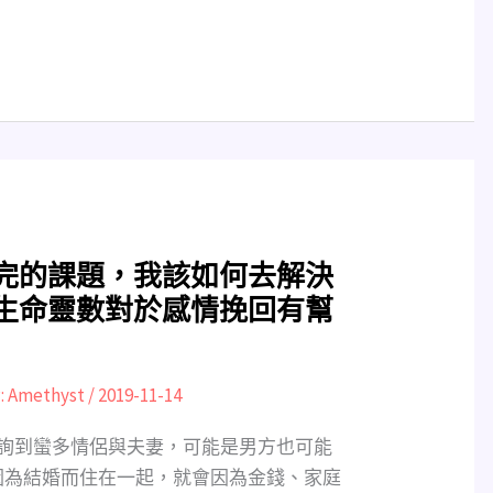
完的課題，我該如何去解決
生命靈數對於感情挽回有幫
:
Amethyst
/
2019-11-14
諮詢到蠻多情侶與夫妻，可能是男方也可能
因為結婚而住在一起，就會因為金錢、家庭