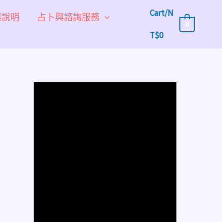
Cart/
N
與說明
占卜與諮詢服務
0
T$
0