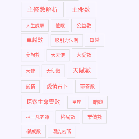
主修數解析
主命數
公益數
人生課題
催眠
卓越數
單戀
吸引力法則
大愛數
夢想數
大天使
天賦數
天使
天使數
愛情占卜
慈善數
愛情
探索生命靈數
暗戀
星座
格局數
業債數
林一凡老師
權威數
潛能密碼