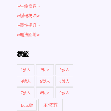
∞生命靈數∞
∞脈輪精油∞
∞靈性揚升∞
∞魔法園地∞
標籤
1號人
2號人
3號人
4號人
5號人
6號人
7號人
8號人
9號人
主修數
boss數