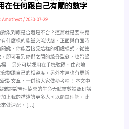
用在任何跟自己有關的數字
:
Amethyst
/
2020-07-29
的對象到底是合還是不合？這篇就是要來讓
會有什麼樣的能量交流狀態，正面與負面時
的關鍵，你能否接受這樣的相處模式，從雙
數，即可看到你們之間的緣分型態，也希望
標。 另外可以運用在手機號碼、住家地
在寵物跟自己的相容度，另外本篇也有更新
配對文章，一併給大家做參考唷！ 本文中
際職業認證管理協會的生命天賦靈數證照班講
會加上我的描述讓更多人可以簡單理解，此
做速配， […]