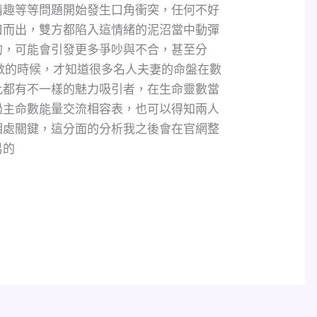
情趣等等問題開始發生口角衝突，任何不好
口而出，雙方都陷入這情緒的泥沼當中動彈
的，可能會引發更多爭吵與不合，甚至分
數的時候，才知道很多名人夫妻的命盤在數
此都有不一樣的魅力吸引者，在生命靈數當
過主命數能量交流相容表，也可以得知兩人
相處關鍵，這分面的分析我之後會在官網整
易的