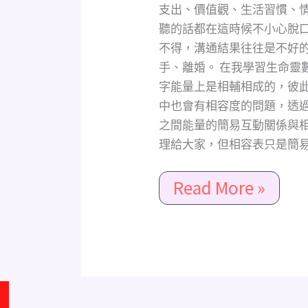
有
完
支出、價值觀、生活習慣、
關
的
聽的話都在這時候不小心脫
的
課
不得，溝通結果往往是不好
數
題，
手、離婚。 在我學習生命靈
字
我
字能量上是相輔相成的，彼
該
中也會有相容度的問題，透
如
之間能量的簡易互動關係與
何
理給大家，但相容表只是簡
去
解
Read More »
決
我
們
之
間
的