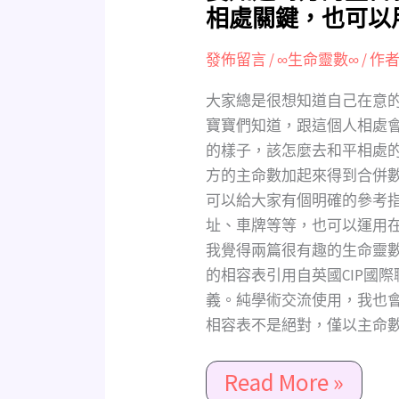
知
相處關鍵，也可以
道
對
發佈留言
/
∞生命靈數∞
/ 作者
方
大家總是很想知道自己在意
的
寶寶們知道，跟這個人相處
生
的樣子，該怎麼去和平相處
日
方的主命數加起來得到合併
就
可以給大家有個明確的參考指
可
以
址、車牌等等，也可以運用
得
我覺得兩篇很有趣的生命靈數
知
的相容表引用自英國CIP國
能
義。純學術交流使用，我也
量
相容表不是絕對，僅以主命數來
相
容
Read More »
程