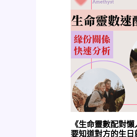
命
靈
數
配
對
懶
人
包》
適
用
於
所
有
對
象，
《生命靈數配對懶
只
要
要知道對方的生日