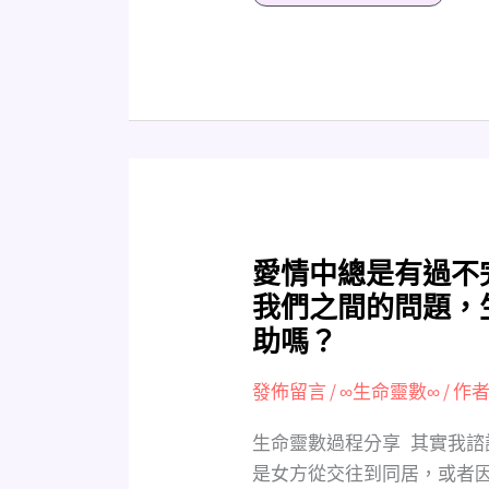
度
與
相
處
關
鍵，
也
可
以
愛
愛情中總是有過不
用
情
我們之間的問題，
在
中
助嗎？
任
總
何
是
發佈留言
/
∞生命靈數∞
/ 作者
跟
有
自
過
生命靈數過程分享 其實我
己
不
是女方從交往到同居，或者