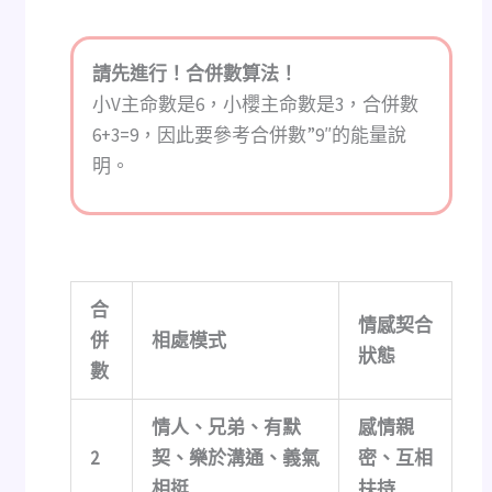
請先進行！合併數算法！
小V主命數是6，小櫻主命數是3，合併數
6+3=9，因此要參考合併數”9″的能量說
明。
合
情感契合
併
相處模式
狀態
數
情人、兄弟、有默
感情親
2
契、樂於溝通、義氣
密、互相
相挺
扶持