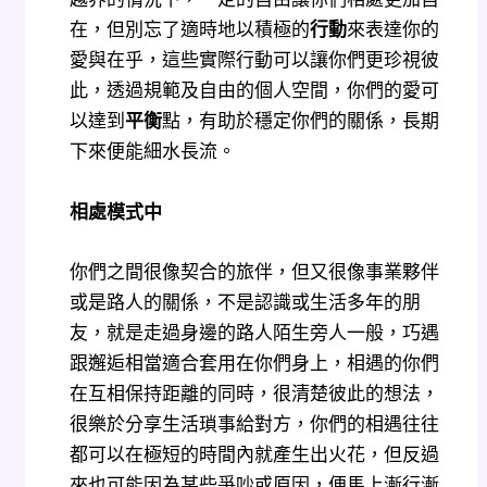
在，但別忘了適時地以積極的
行動
來表達你的
愛與在乎，這些實際行動可以讓你們更珍視彼
此，透過規範及自由的個人空間，你們的愛可
以達到
平衡
點，有助於穩定你們的關係，長期
下來便能細水長流。
相處模式中
你們之間很像契合的旅伴，但又很像事業夥伴
或是路人的關係，不是認識或生活多年的朋
友，就是走過身邊的路人陌生旁人一般，巧遇
跟邂逅相當適合套用在你們身上，相遇的你們
在互相保持距離的同時，很清楚彼此的想法，
很樂於分享生活瑣事給對方，你們的相遇往往
都可以在極短的時間內就產生出火花，但反過
來也可能因為某些爭吵或原因，便馬上漸行漸