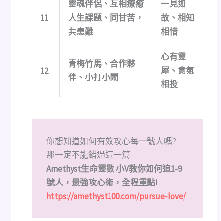
靈魂伴侶、互相療癒
一見如
11
人生課題、同甘苦，
故、相知
共患難
相惜
心有靈
青梅竹馬、合作夥
12
犀、意氣
伴、小打小鬧
相投
你想知道如何有效攻心每一號人嗎?
那一定不能錯過這一篇
Amethyst生命靈數 小V教你如何追1-9
號人，最強攻心術，全程重點!
https://amethyst100.com/pursue-love/