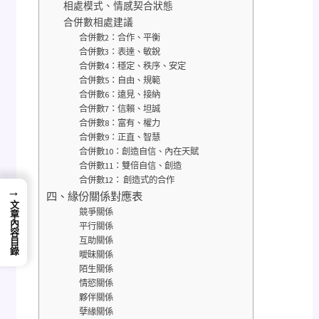
相處模式、情感契合狀態
合併數相處建議
合併數2：合作、平衡
合併數3：表達、敏銳
合併數4：穩定、秩序、安定
合併數5：自由、規範
合併數6：遠見、接納
合併數7：信賴、坦誠
合併數8：富有、權力
合併數9：正直、智慧
合併數10：創造自信、內在天賦
合併數11：雙倍自信、創造
合併數12： 創造式的合作
→
四、緣份關係對應表
文章內容目錄
競爭關係
平行關係
互助關係
曖昧關係
陌生關係
情慾關係
夥伴關係
孽緣關係