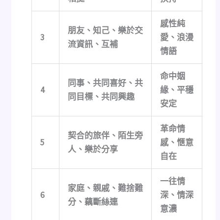
感性純
朋友、知己、樂於交
3
愛、浪漫
流資訊、互補
情語
命中姻
同事、共同喜好、共
4
緣、平穩
同目標、共同興趣
安定
革命情
契合的旅伴、陌生旁
5
感、愜意
人、樂於分享
自在
一往情
家庭、親戚、難捨難
6
深、情深
分、藕斷絲連
意濃