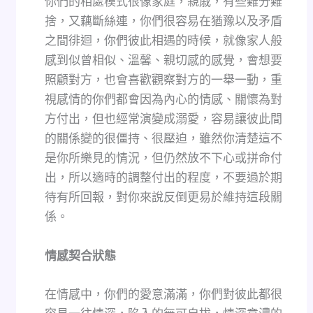
你們的相處模式很像家庭，親戚，有些難分難
捨，又藕斷絲連，你們很容易在猶豫以及矛盾
之間徘迴，你們彼此相遇的時候，就像家人般
感到似曾相似、溫馨、親切感的感覺，會想要
照顧對方，也會喜歡觀察對方的一舉一動，重
視感情的你們都會因為內心的情感、關懷為對
方付出，但也經常演變成溺愛，容易讓彼此間
的關係變的很僵持、很壓迫，雖然你清楚這不
是你所樂見的情況，但仍然放不下心或拼命付
出，所以適時的調整付出的程度，不要過於期
待有所回報，對你來說反倒更易於維持這段關
係。
情感契合狀態
在情感中，你們的愛意滿滿，你們對彼此都很