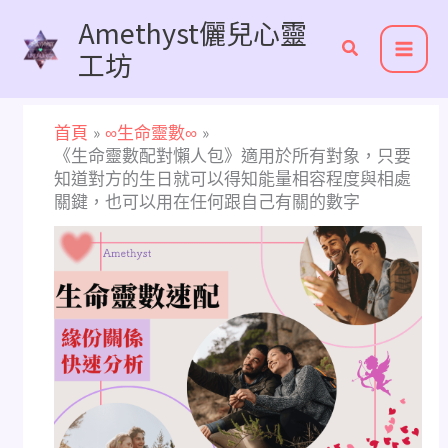
跳
Amethyst儷兒心靈
至
工坊
主
要
內
首頁
∞生命靈數∞
容
《生命靈數配對懶人包》適用於所有對象，只要
知道對方的生日就可以得知能量相容程度與相處
關鍵，也可以用在任何跟自己有關的數字