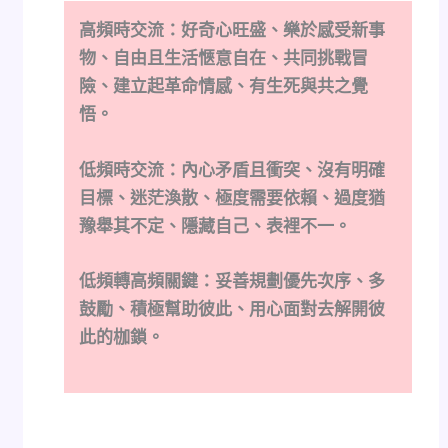
高頻時交流：好奇心旺盛、樂於感受新事
物、自由且生活愜意自在、共同挑戰冒
險、建立起革命情感、有生死與共之覺
悟。
低頻時交流：內心矛盾且衝突、沒有明確
目標、迷茫渙散、極度需要依賴、過度猶
豫舉其不定、隱藏自己、表裡不一。
低頻轉高頻關鍵：妥善規劃優先次序、多
鼓勵、積極幫助彼此、用心面對去解開彼
此的枷鎖。