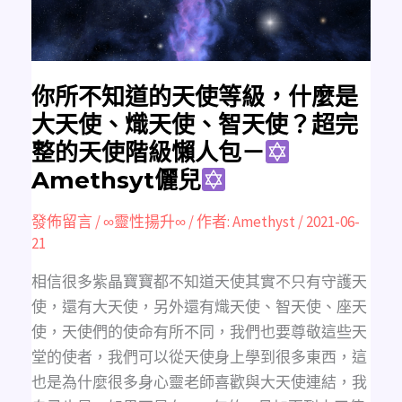
什
麼
是
大
天
使、
熾
天
你所不知道的天使等級，什麼是
使、
智
大天使、熾天使、智天使？超完
天
使？
整的天使階級懶人包－
超
完
Amethsyt儷兒
整
的
天
使
發佈留言
/
∞靈性揚升∞
/ 作者:
Amethyst
/
2021-06-
階
級
21
懶
人
包
相信很多紫晶寶寶都不知道天使其實不只有守護天
－
使，還有大天使，另外還有熾天使、智天使、座天
Amethsyt
儷
使，天使們的使命有所不同，我們也要尊敬這些天
兒
堂的使者，我們可以從天使身上學到很多東西，這
也是為什麼很多身心靈老師喜歡與大天使連結，我