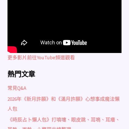
更多影片前往YouTube頻道觀看
熱門文章
常見Q&A
2026年《新月許願》和《滿月許願》心想事成魔法懶
人包
《時辰占卜懶人包》打噴嚏、眼皮跳、耳鳴、耳癢、