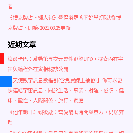
者
《撲克牌占卜懶人包》覺得塔羅牌不好學?那就從撲
克牌占卜開始-2021.03.25更新
近期文章
梅爾卡巴：啟動第五次元靈性飛船UFO，探索內在宇
宙與編程外在實相秘訣公開
【天使數字訊息數指引(含免費線上抽籤)】你可以更
快連結宇宙訊息，關於生活、事業、財運、愛情、健
康、靈性、人際關係、旅行、家庭
《他年她日》觀後感：當愛隔著時間與重力，仍願奔
赴