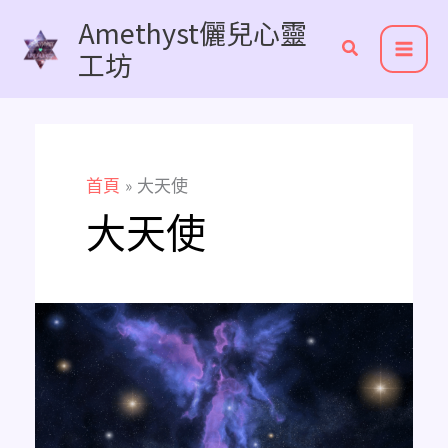
跳
Amethyst儷兒心靈
至
工坊
主
要
內
容
首頁
大天使
大天使
你
所
不
知
道
的
天
使
等
級，