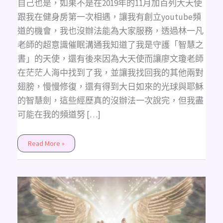
自己也是，如果不是在2019年的11月加百列大天使
跟我在健身房第一次相遇，讓我有創立youtube頻
道的機會，我也沒辦法能為大家服務，透過林一凡
老師的超意識催眠溝通我知道了我是守護「智慧之
書」的天使，還有後來因為大天使而讓廖文瓊老師
在茫茫人海中找到了我，並讓我找回我的其他兩對
翅膀，慢慢修復，還有得到大日如來的光球與耶穌
的智慧劍，這些經歷真的沒辦法一次說完，但我盡
可能在我的頻道努 […]
Read More »
《認
識
15
位
大
天
使》