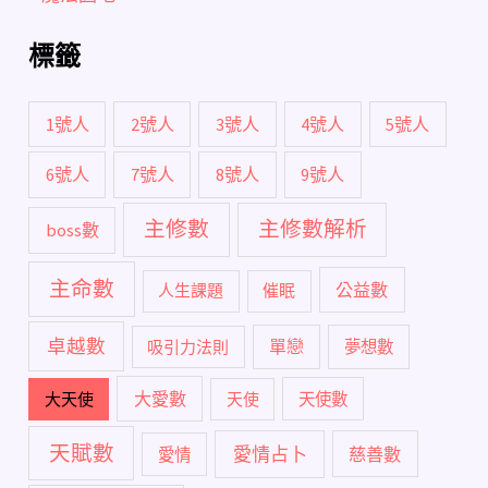
標籤
1號人
2號人
3號人
4號人
5號人
6號人
7號人
8號人
9號人
主修數
主修數解析
boss數
主命數
公益數
人生課題
催眠
卓越數
單戀
吸引力法則
夢想數
大愛數
大天使
天使
天使數
天賦數
愛情占卜
慈善數
愛情