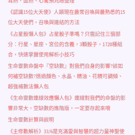
耳熱、面熱、心驚預兆總整理
《認識15位大天使》人類現在最常召喚與最熟悉的15
位大天使們，召喚與連結的方法
《占星骰懶人包》占星骰子準嗎？只需記住三個部
分：行星、星座、宮位的含義，3顆骰子，1728種組
合，快速掌握使用解析小技巧
生命靈數命盤中『空缺數』對我們自身的影響?該如
何補空缺數?透過顏色、水晶、精油、花精可調頻、
超強補數法懶人包
《生命靈數連線效應懶人包》連線對我們的命盤的影
響非常大，空缺數的進階版，一定要存起來唷
生命靈數計算與說明
《主修數解析》33/6是充滿愛與智慧的超力量神聖使