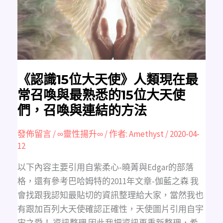
人
類
現
在
最
常
召
喚
與
最
熟
《認識15位大天使》人類現在最
悉
的
常召喚與最熟悉的15位大天使
15
位
們，召喚與連結的方法
大
天
使
們，
發佈留言
/
∞靈性揚升∞
/ 作者:
Amethyst
/
2020-04-
召
12
喚
與
連
結
以下內容主要引用自紫柔心-曉菁與Edgar的部落
的
方
格，還有參考巴哈姆特的2011年文章-伽藍之森 我
法
會找跟我認知最貼切的資訊整理給大家，當然我也
有跟加百列大天使確認正確性，天使圖片引用自宇
宙之愛！ 資訊整理 因此我把資訊再重新整理，希