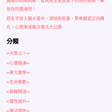
揭曉你的限制數：看見原生家庭留下的隱形枷鎖，解
放你的靈魂吧！
把名字放入鹽水當中，清除負能量，聚焦願望正向轉
化，心想事成魔法儀式大公開
分類
∞大眾占卜∞
∞心靈雞湯∞
∞東方靈學∞
∞生命靈數∞
∞脈輪精油∞
∞靈性揚升∞
∞魔法園地∞