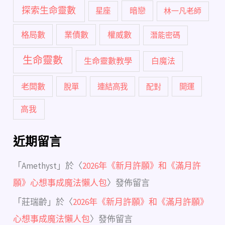
探索生命靈數
暗戀
星座
林一凡老師
格局數
業債數
權威數
潛能密碼
生命靈數
生命靈數教學
白魔法
老闆數
脫單
連結高我
配對
開運
高我
近期留言
「
Amethyst
」於〈
2026年《新月許願》和《滿月許
願》心想事成魔法懶人包
〉發佈留言
「
莊瑞齡
」於〈
2026年《新月許願》和《滿月許願》
心想事成魔法懶人包
〉發佈留言