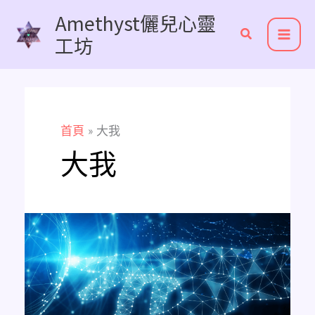
跳
Amethyst儷兒心靈
至
工坊
主
要
內
容
首頁
大我
大我
如
何
連
接
高
我?
引
用
自
超