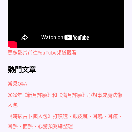
更多影片前往YouTube頻道觀看
熱門文章
常見Q&A
2026年《新月許願》和《滿月許願》心想事成魔法懶
人包
《時辰占卜懶人包》打噴嚏、眼皮跳、耳鳴、耳癢、
耳熱、面熱、心驚預兆總整理