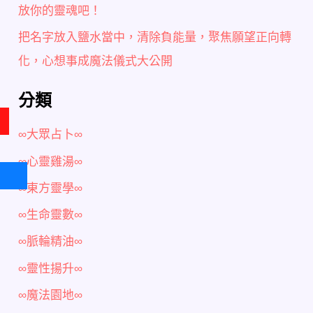
放你的靈魂吧！
把名字放入鹽水當中，清除負能量，聚焦願望正向轉
化，心想事成魔法儀式大公開
分類
∞大眾占卜∞
∞心靈雞湯∞
∞東方靈學∞
∞生命靈數∞
∞脈輪精油∞
∞靈性揚升∞
∞魔法園地∞