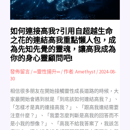
越
生
命
之
花
的
連
結
如何連接高我?引用自超越生命
高
我
之花的連結高我重點懶人包，成
重
點
為先知先覺的靈魂，讓高我成為
懶
人
你的身心靈顧問吧!
包，
成
為
先
發佈留言
/
∞靈性揚升∞
/ 作者:
Amethyst
/
2024-08-
知
先
30
覺
的
靈
相信很多朋友在開始接觸靈性成長道路的時候，大
魂，
讓
家最開始會遇到就是「到底該如何連結高我？」、
高
我
「怎樣才是真的連接高我？」、「跟高我連結需要
成
為
注意什麼？」、「我要怎麼判斷是高我的回答而不
你
的
是小我的想像？」、「高我不給我答案了，我該怎
身