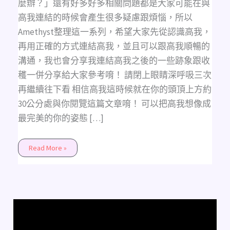
心
麼辦？」還有好多好多相關問題都是大家可能在與
靈
顧
高我連結的時候會產生很多疑慮跟煩惱，所以
問
吧!
Amethyst整理這一系列，希望大家先從認識高我，
再用正確的方式連結高我，並且可以跟高我順暢的
溝通，我也會分享我連結高我之後的一些跡象跟收
穫一併分享給大家參考唷！ 請閉上眼睛深呼吸三次
再繼續往下看 相信高我這時候就在你的頭頂上方約
30公分處與你閱覽這篇文章唷！ 可以把高我想像成
最完美的你的姿態 […]
Read More »