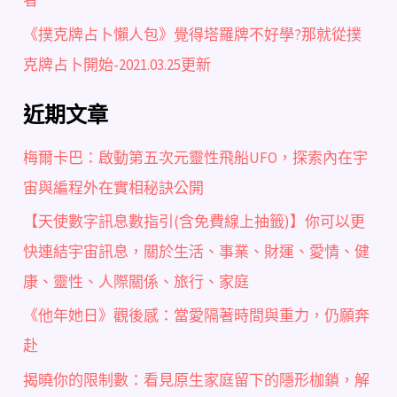
者
《撲克牌占卜懶人包》覺得塔羅牌不好學?那就從撲
克牌占卜開始-2021.03.25更新
近期文章
梅爾卡巴：啟動第五次元靈性飛船UFO，探索內在宇
宙與編程外在實相秘訣公開
【天使數字訊息數指引(含免費線上抽籤)】你可以更
快連結宇宙訊息，關於生活、事業、財運、愛情、健
康、靈性、人際關係、旅行、家庭
《他年她日》觀後感：當愛隔著時間與重力，仍願奔
赴
揭曉你的限制數：看見原生家庭留下的隱形枷鎖，解