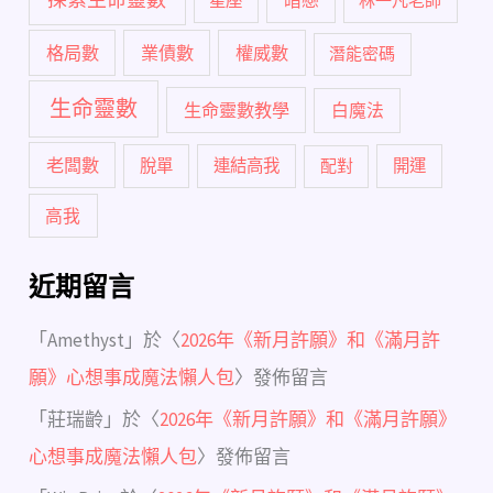
暗戀
星座
林一凡老師
格局數
業債數
權威數
潛能密碼
生命靈數
生命靈數教學
白魔法
老闆數
脫單
連結高我
配對
開運
高我
近期留言
「
Amethyst
」於〈
2026年《新月許願》和《滿月許
願》心想事成魔法懶人包
〉發佈留言
「
莊瑞齡
」於〈
2026年《新月許願》和《滿月許願》
心想事成魔法懶人包
〉發佈留言