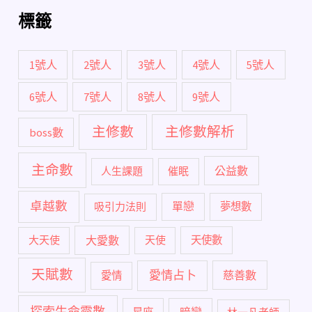
標籤
1號人
2號人
3號人
4號人
5號人
6號人
7號人
8號人
9號人
主修數
主修數解析
boss數
主命數
公益數
人生課題
催眠
卓越數
單戀
吸引力法則
夢想數
大愛數
大天使
天使
天使數
天賦數
愛情占卜
慈善數
愛情
探索生命靈數