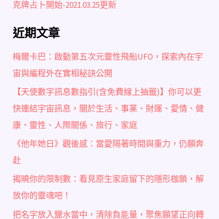
克牌占卜開始-2021.03.25更新
近期文章
梅爾卡巴：啟動第五次元靈性飛船UFO，探索內在宇
宙與編程外在實相秘訣公開
【天使數字訊息數指引(含免費線上抽籤)】你可以更
快連結宇宙訊息，關於生活、事業、財運、愛情、健
康、靈性、人際關係、旅行、家庭
《他年她日》觀後感：當愛隔著時間與重力，仍願奔
赴
揭曉你的限制數：看見原生家庭留下的隱形枷鎖，解
放你的靈魂吧！
把名字放入鹽水當中，清除負能量，聚焦願望正向轉