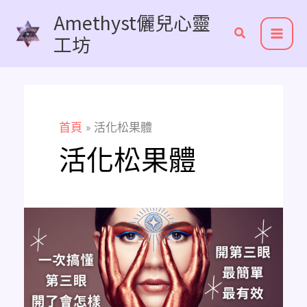
跳
Amethyst儷兒心靈
至
工坊
主
要
內
容
首頁
活化松果體
活化松果體
《開
第
三
眼
懶
人
包》
開
啟
第