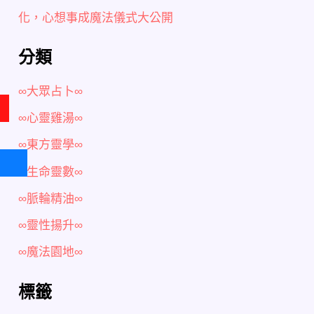
化，心想事成魔法儀式大公開
分類
∞大眾占卜∞
∞心靈雞湯∞
∞東方靈學∞
∞生命靈數∞
∞脈輪精油∞
∞靈性揚升∞
∞魔法園地∞
標籤