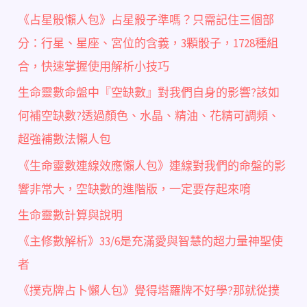
《占星骰懶人包》占星骰子準嗎？只需記住三個部
分：行星、星座、宮位的含義，3顆骰子，1728種組
合，快速掌握使用解析小技巧
生命靈數命盤中『空缺數』對我們自身的影響?該如
何補空缺數?透過顏色、水晶、精油、花精可調頻、
超強補數法懶人包
《生命靈數連線效應懶人包》連線對我們的命盤的影
響非常大，空缺數的進階版，一定要存起來唷
生命靈數計算與說明
《主修數解析》33/6是充滿愛與智慧的超力量神聖使
者
《撲克牌占卜懶人包》覺得塔羅牌不好學?那就從撲