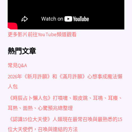
更多影片前往YouTube頻道觀看
熱門文章
常見Q&A
2026年《新月許願》和《滿月許願》心想事成魔法懶
人包
《時辰占卜懶人包》打噴嚏、眼皮跳、耳鳴、耳癢、
耳熱、面熱、心驚預兆總整理
《認識15位大天使》人類現在最常召喚與最熟悉的15
位大天使們，召喚與連結的方法