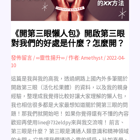
三
眼
對
我
們
的
好
處
《開第三眼懶人包》開啟第三眼
是
什
對我們的好處是什麼？怎麼開？
麼？
怎
麼
開？
發佈留言
/
∞靈性揚升∞
/ 作者:
Amethyst
/
2022-04-
10
這篇是我與我的高我，透過網路上國內外多筆關於
開啟第三眼（活化松果體）的資料，以及我的親身
經驗，整理成我覺得比較好讓大家理解的懶人包，
我也相信很多都是大家最想知道關於開第三眼的問
題！那我們就開始吧！ 如果你覺得還有不懂的內容
歡迎再使用line@732eldpy來與我交流唷！ 前言、
第三眼是什麼？ 第三眼是溝通人類意識和精神領域