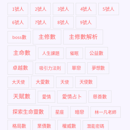
1號人
2號人
3號人
4號人
5號人
6號人
7號人
8號人
9號人
主修數
主修數解析
boss數
主命數
公益數
人生課題
催眠
卓越數
單戀
吸引力法則
夢想數
大愛數
大天使
天使
天使數
天賦數
愛情占卜
慈善數
愛情
探索生命靈數
暗戀
星座
林一凡老師
格局數
業債數
權威數
潛能密碼