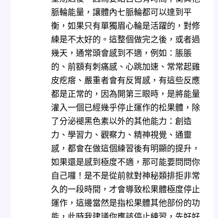
脈輪能量，讓體內七脈輪都可以達到平
衡，如果只有單獨眉心輪是活躍的，對修
練是不太好的。這整個做完之後，或者過
幾天，通常頭會感到不適，例如：脹脹
的、前額有刺痛感、心跳加速、常常起雞
皮疙瘩、嚴重者會有反胃感，有這些反應
都是正常的，因為開第三眼時，是將能量
灌入一個已經幾乎停止運作的松果體，除
了分泌褪黑色素以外的其他能力：創造
力、學習力、觀察力、精神視覺、通靈
感，都會在做這個練習後有明顯的提升，
如果還是感到極度不適，那可能要問問你
自己囉！是不是從前就對神秘類排拒非常
久的一段時間，才會導致松果體極度停止
運作，這邊當然是指松果體其他部份的功
能，此時我建議你應該停止練習，先好好