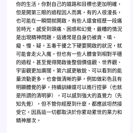
你的生活，你對自己的道路和目標也更加明確，
但是開第三眼的過程因人而異，有的人很漫長，
也可能在一瞬間就開啟，有些人還會經歷一段痛
苦時光，感受到頭痛、困惑和幻覺，最糟的情況
是出現精神問題，這通常是自身仍被貪、嗔、
癡、慢、疑，五毒干擾之下硬要開啟的狀況，就
可能會走火入魔，但也有一些人體會到相對平穩
的過程，甚至覺得開啟後整個價值觀、世界觀、
宇宙觀更加廣闊，第六感更敏銳、可以看到的能
量流動更多，也會做清晰的夢，例如做彩色且有
明顯體覺的夢，持續訓練還可以進行控夢（也就
是所謂的清明夢），可以感到強大的直覺力（先
知先覺），但不管你經歷到什麼，都應該坦然接
受它，因爲這一切都取決於你累劫累世的業力和
精神層次。