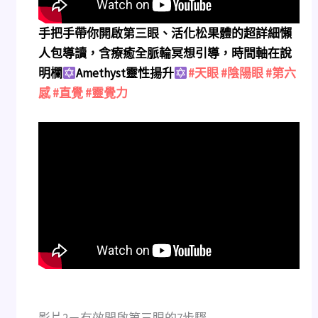
手把手帶你開啟第三眼、活化松果體的超詳細懶
人包導讀，含療癒全脈輪冥想引導，時間軸在說
明欄
Amethyst靈性揚升
#天眼
#陰陽眼
#第六
感
#直覺
#靈覺力