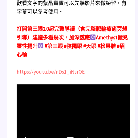
歡看文字的紫晶寶寶可以先聽影片來做練習，有
字幕可以參考使用。
打開第三眼2.0超完整導讀（含完整脈輪療癒冥想
引導）建議多看幾次，加深感應
Amethyst儷兒
靈性揚升
#第三眼 #陰陽眼 #天眼 #松果體 #眉
心輪
https://youtu.be/nDs1_iNsrOE