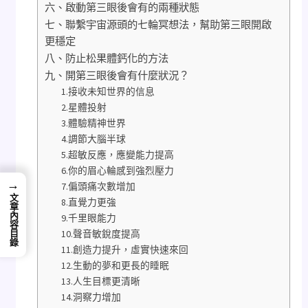
六、啟動第三眼後會有的兩種狀態
七、聯繫宇宙源頭的七輪冥想法，幫助第三眼開啟
更穩定
八、防止松果體鈣化的方法
九、開第三眼後會有什麼狀況？
1.接收未知世界的信息
2.星體投射
3.體驗精神世界
4.調節大腦半球
5.超敏反應，應變能力提高
6.你的眉心輪感到強烈壓力
→
7.偏頭痛次數增加
文章內容目錄
8.直覺力更強
9.千里眼能力
10.聲音敏銳度提高
11.創造力提升，虛實快速來回
12.生動的夢和更長的睡眠
13.人生目標更清晰
14.洞察力增加