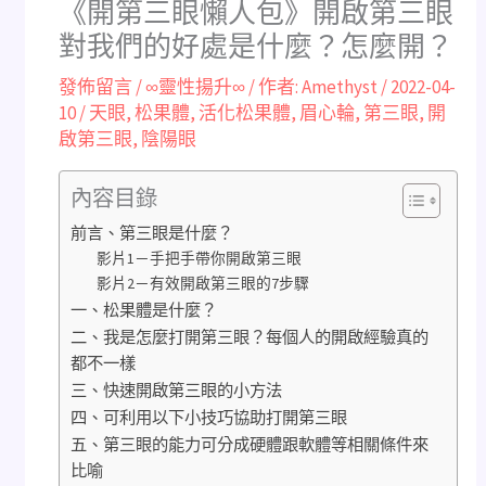
《開第三眼懶人包》開啟第三眼
對我們的好處是什麼？怎麼開？
發佈留言
/
∞靈性揚升∞
/ 作者:
Amethyst
/
2022-04-
10
/
天眼
,
松果體
,
活化松果體
,
眉心輪
,
第三眼
,
開
啟第三眼
,
陰陽眼
內容目錄
前言、第三眼是什麼？
影片1－手把手帶你開啟第三眼
影片2－有效開啟第三眼的7步驟
一、松果體是什麼？
二、我是怎麼打開第三眼？每個人的開啟經驗真的
都不一樣
三、快速開啟第三眼的小方法
四、可利用以下小技巧協助打開第三眼
五、第三眼的能力可分成硬體跟軟體等相關條件來
比喻