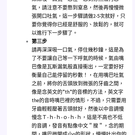
氣，請注意不要憋到窒息，然後再慢慢微
張開口吐氣，這一步驟請做2-5次就好，只
要你覺得你已經是舒服的、放鬆的，就可
以進行下一步驟了。
第三步
請再深深吸一口氣，停住幾秒鐘，這是為
了不要讓自己等一下呼氣的時候，氣由嘴
巴像是瓦斯漏氣般直接衝出，一定要好好
衡量自己能停留的秒數！，在用嘴巴吐氣
之前，將你的舌頭放到微張的牙齒之間，
像是念英文的”th”的音標的方法，英文字
the的音時嘴巴裡的情形，不過，只需要用
牙齒輕輕壓著舌頭就好，然後以中音調慢
慢念Ｔ-ｈ-ｈ-ｏ-ｈ-ｈ，這是不高也不低
的音調，發音有點像中文＂搜＂，念的期
間，嘴巴微開成小o的形狀，慢慢吐出你的