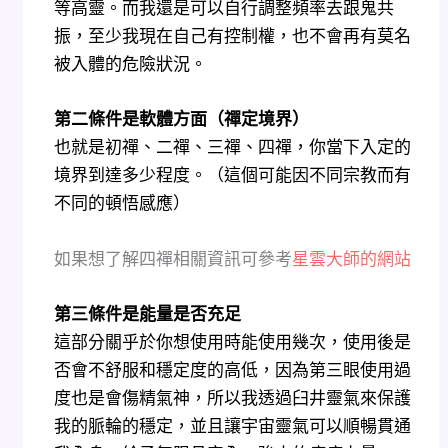
等高靈。而我還是可以自行調整頻率去跟鬼共
振，至少我現在自己有控制權，也不會再有莫名
被入體的危險狀況。
第二條件是軟體方面（禪定境界）
也就是初禪、二禪、三禪、四禪，你當下入定的
境界到達多少程度。（這個可能因不同宗教而有
不同的頓悟感應）
如果想了解四禪相關資訊可參考
星雲大師的網站
第三條件是能量是否充足
這部分關乎於你想使用時能使用幾次，使用後是
否會不舒服和穩定度的高低，因為第三眼使用過
度也是會傷精氣神，所以我透過臼井靈氣來保護
我的脈輪的穩定，並且讓宇宙靈氣可以順暢貫通