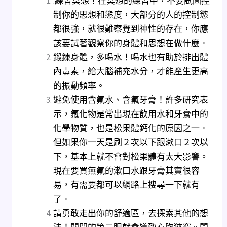
.練習冥想！在冥想的練習中，不要試圖控
制你的思想和態度，大部分的人的控制慾
都很強，就很難察覺到神性的存在，你應
該要試著觀察你的身體和思想在做什麼。
鍛鍊身體，多喝水！喝水也有助於排出體
內毒素，給大腦補充水分，才能產生更高
的振動頻率。
避免使用含氟水、含氟牙膏！許多研究表
示，氟化物是常出現在飲用水和牙膏中的
化學物質，也是松果體鈣化的原因之一。
但如果你一天是刷２次以下跟漱口２次以
下，基本上就不會對松果體有太大影響。
現在要買無氟的漱口水跟牙膏其實很容
易，有需要都可以網路上搜尋一下就有
了。
請勇敢走出你的舒適區，去探索其他的想