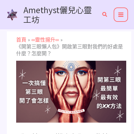
跳
Amethyst儷兒心靈
至
工坊
主
要
內
首頁
∞靈性揚升∞
容
《開第三眼懶人包》開啟第三眼對我們的好處是
什麼？怎麼開？