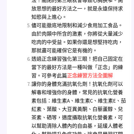
法！關閉的第三眼就會導致心胸狹窄。開
放思想的最好方法之一，就是永遠保持求
知慾與上進心。
儘可能徹底地限制和減少食用加工食品。
由於肉類中所含的激素，你將從大量減少
吃肉的中受益。如果你還是想堅持吃肉，
那就盡可能確保它是有機的。
透過正念練習強化第三眼！把自己固定在
當下的最好方法是一種叫做「正念」的練
習。可參考此篇
正念練習方法全圖解
讓你的身體充滿抗氧化劑！抗氧化劑可以
解毒和增強你的身體，常見的抗氧化營養
素包括：維生素A、維生素C、維生素E、茄
紅素、葉酸、大豆異黃酮、白藜蘆醇、兒
茶素、硒等，適度攝取抗氧化營養素，可
以幫助清除人體內的自由基，延緩人體老