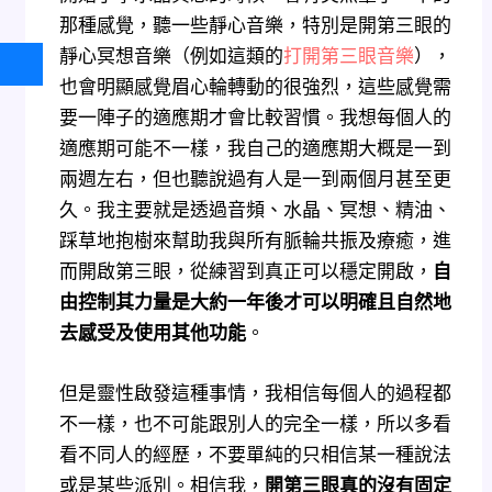
那種感覺，聽一些靜心音樂，特別是開第三眼的
靜心冥想音樂（例如這類的
打開第三眼音樂
），
也會明顯感覺眉心輪轉動的很強烈，這些感覺需
要一陣子的適應期才會比較習慣。我想每個人的
適應期可能不一樣，我自己的適應期大概是一到
兩週左右，但也聽說過有人是一到兩個月甚至更
久。我主要就是透過音頻、水晶、冥想、精油、
踩草地抱樹來幫助我與所有脈輪共振及療癒，進
而開啟第三眼，從練習到真正可以穩定開啟，
自
由控制其力量是大約一年後才可以明確且自然地
去感受及使用其他功能
。
但是靈性啟發這種事情，我相信每個人的過程都
不一樣，也不可能跟別人的完全一樣，所以多看
看不同人的經歷，不要單純的只相信某一種說法
或是某些派別。相信我，
開第三眼真的沒有固定