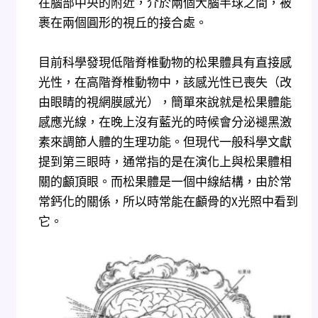
在腦部中央的附近，介於兩個大腦半球之間，被
裹在兩個圓形的視丘的接合處。
目前科學發現低階脊椎動物的松果體具有直接感
光性，在高階脊椎動物中，該感光性已喪失（改
由眼睛的視網膜感光），簡單來說就是松果體能
感應光線，在晚上沒有藍光的時候會分泌褪黑激
素來調節人體的生理功能。但現代一般科學文獻
提到第三眼時，通常指的是在演化上與松果體相
關的顱頂眼。而松果體是一個中線結構，由於常
常鈣化的關係，所以時常能在顱骨的X光照中看到
它。