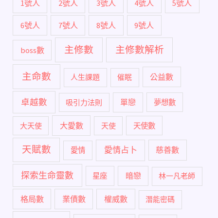
1號人
2號人
3號人
4號人
5號人
6號人
7號人
8號人
9號人
主修數
主修數解析
boss數
主命數
公益數
人生課題
催眠
卓越數
單戀
吸引力法則
夢想數
大愛數
大天使
天使
天使數
天賦數
愛情占卜
慈善數
愛情
探索生命靈數
暗戀
星座
林一凡老師
格局數
業債數
權威數
潛能密碼