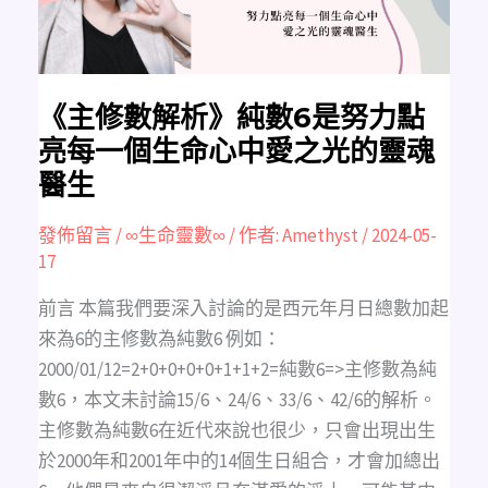
力
點
亮
每
一
個
生
命
《主修數解析》純數6是努力點
心
中
亮每一個生命心中愛之光的靈魂
愛
之
醫生
光
的
靈
魂
發佈留言
/
∞生命靈數∞
/ 作者:
Amethyst
/
2024-05-
醫
17
生
前言 本篇我們要深入討論的是西元年月日總數加起
來為6的主修數為純數6 例如：
2000/01/12=2+0+0+0+0+1+1+2=純數6=>主修數為純
數6，本文未討論15/6、24/6、33/6、42/6的解析。
主修數為純數6在近代來說也很少，只會出現出生
於2000年和2001年中的14個生日組合，才會加總出