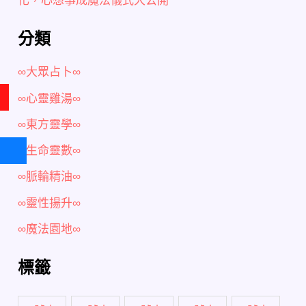
分類
∞大眾占卜∞
∞心靈雞湯∞
∞東方靈學∞
∞生命靈數∞
∞脈輪精油∞
∞靈性揚升∞
∞魔法園地∞
標籤