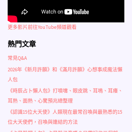
更多影片前往YouTube頻道觀看
熱門文章
常見Q&A
2026年《新月許願》和《滿月許願》心想事成魔法懶
人包
《時辰占卜懶人包》打噴嚏、眼皮跳、耳鳴、耳癢、
耳熱、面熱、心驚預兆總整理
《認識15位大天使》人類現在最常召喚與最熟悉的15
位大天使們，召喚與連結的方法