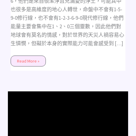
6，他們是來自很潔淨且充滿愛的淨土，可能其中
也很多是高維度的地心人轉世，命盤中不會有1-5-
9-0修行線，也不會有1-2-3-6-9-0現代修行線，他們
能量主要會集中在1、2、0三個靈數，因此他們對
地球會有莫名的情感，對於世界的天災人禍容易心
生憐憫，但礙於本身的實際能力可能會感受到 […]
Read More »