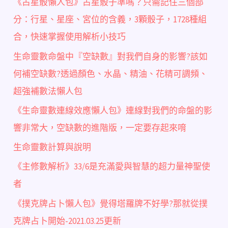
《占星骰懶人包》占星骰子準嗎？只需記住三個部
分：行星、星座、宮位的含義，3顆骰子，1728種組
合，快速掌握使用解析小技巧
生命靈數命盤中『空缺數』對我們自身的影響?該如
何補空缺數?透過顏色、水晶、精油、花精可調頻、
超強補數法懶人包
《生命靈數連線效應懶人包》連線對我們的命盤的影
響非常大，空缺數的進階版，一定要存起來唷
生命靈數計算與說明
《主修數解析》33/6是充滿愛與智慧的超力量神聖使
者
《撲克牌占卜懶人包》覺得塔羅牌不好學?那就從撲
克牌占卜開始-2021.03.25更新