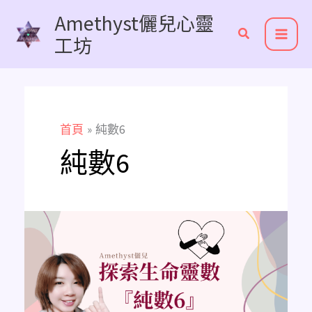
跳
Amethyst儷兒心靈
至
工坊
主
要
內
容
首頁
純數6
純數6
《主
修
數
解
析》
純
數
6
是
努