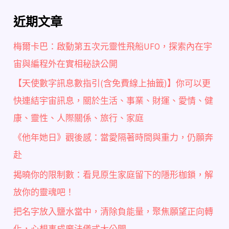
近期文章
梅爾卡巴：啟動第五次元靈性飛船UFO，探索內在宇
宙與編程外在實相秘訣公開
【天使數字訊息數指引(含免費線上抽籤)】你可以更
快連結宇宙訊息，關於生活、事業、財運、愛情、健
康、靈性、人際關係、旅行、家庭
《他年她日》觀後感：當愛隔著時間與重力，仍願奔
赴
揭曉你的限制數：看見原生家庭留下的隱形枷鎖，解
放你的靈魂吧！
把名字放入鹽水當中，清除負能量，聚焦願望正向轉
化，心想事成魔法儀式大公開