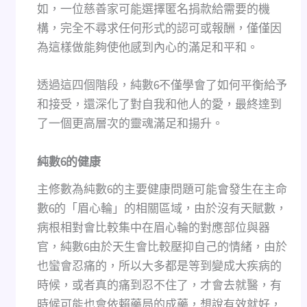
如，一位慈善家可能選擇匿名捐款給需要的機
構，完全不尋求任何形式的認可或報酬，僅僅因
為這樣做能夠使他感到內心的滿足和平和。
透過這四個階段，純數6不僅學會了如何平衡給予
和接受，還深化了對自我和他人的愛，最終達到
了一個更高層次的靈魂滿足和揚升。
純數
6
的健康
主修數為純數6的主要健康問題可能會發生在主命
數6的「眉心輪」的相關區域，由於沒有天賦數，
病根相對會比較集中在眉心輪的對應部位與器
官，純數6由於天生會比較壓抑自己的情緒，由於
也蠻會忍痛的，所以大多都是等到變成大疾病的
時候，或者真的痛到忍不住了，才會去就醫，有
時候可能也會依賴藥局的成藥，想說有效就好，