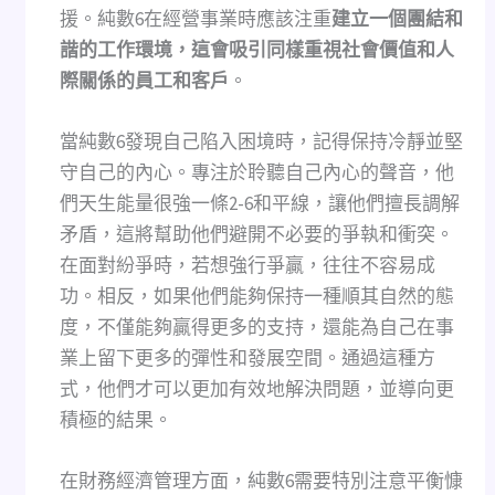
援。純數6在經營事業時應該注重
建立一個團結和
諧的工作環境，這會吸引同樣重視社會價值和人
際關係的員工和客戶
。
當純數6發現自己陷入困境時，記得保持冷靜並堅
守自己的內心。專注於聆聽自己內心的聲音，他
們天生能量很強一條2-6和平線，讓他們擅長調解
矛盾，這將幫助他們避開不必要的爭執和衝突。
在面對紛爭時，若想強行爭贏，往往不容易成
功。相反，如果他們能夠保持一種順其自然的態
度，不僅能夠贏得更多的支持，還能為自己在事
業上留下更多的彈性和發展空間。通過這種方
式，他們才可以更加有效地解決問題，並導向更
積極的結果。
在財務經濟管理方面，純數6需要特別注意平衡慷