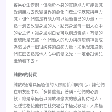
容易心生憐憫，但礙於本身的實際能力可能會感
受到無力去改變世界的惡化而產生愧疚感與無力
感，但他們還是有能力可以透過自己的力量，一
點一滴去改變身邊的人，點亮身邊每一個人心中
的愛之光，讓身邊明白愛可以創造奇蹟，有愛的
靈魂既是完整，他們過人的毅力與療癒精神會成
為這世界一個很純粹的療癒力量，如果想知道他
們怎麼去點亮他人心中的愛之光，一定要跟儷兒
繼續看下去。
純數
6
的特質
純數6通常具備極佳的人際關係和同情心，讓他們
在朋友圈中以「多情重義」著稱。他們的心腸
軟，總是準備著以開放和豪爽的態度對待他人，
這種性格使他們在社交場合中極受歡迎，人緣極