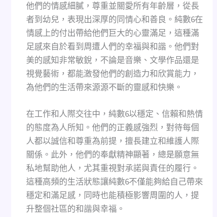
他們的情感細膩，尊重並關愛所有年齡層，從長
者到幼兒，表現出深厚的同情心和善良。純數6在
情感上的付出帶給他們巨大的心靈滿足，這種滿
足感來自於看到周遭人們的幸福與和諧。他們對
美的感知非常敏銳，不論是音樂、文學作品還是
視覺藝術，都能激發他們的創造力和欣賞能力，
為他們的生活帶來源源不斷的靈感和快樂。
在工作和人際交往中，純數6以穩定、信賴和熱情
的態度為人所知。他們的正義感強烈，對待每個
人都以誠信和尊重為前提，擅長建立和維護人際
關係。此外，他們的奉獻精神顯著，總是願意無
私地幫助他人，尤其重視對承諾與責任的履行。
這種高頻的生活狀態讓純數6不僅能夠給自己帶來
穩定和滿足感，同時也能積極影響周圍的人，提
升整個社區的和諧與幸福。