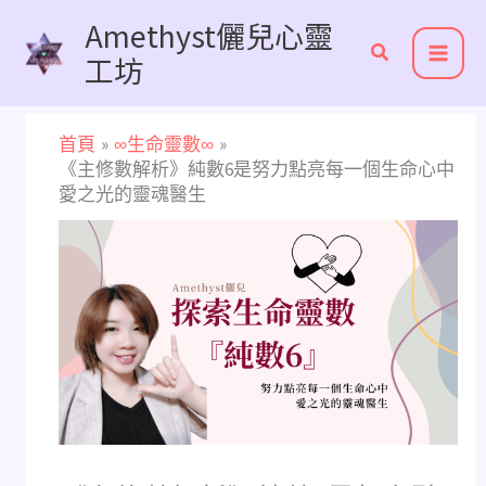
跳
Amethyst儷兒心靈
至
工坊
主
要
內
首頁
∞生命靈數∞
容
《主修數解析》純數6是努力點亮每一個生命心中
愛之光的靈魂醫生