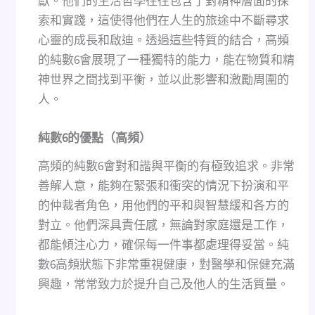
獻。他們的生活哲學往往包含了對精神層面的探
索和實踐，這使得他們在人生的旅途中不斷尋求
心靈的成長和啟迪。透過這些特質的結合，高頻
的純數6會展現了一種獨特的能力，能在物質和精
神世界之間找到平衡，並以此影響和激勵周圍的
人。
純數
6
的優點（高頻）
高頻的純數6會對和諧與平衡的有極致追求。非常
善解人意，能夠在緊張和衝突的情況下扮演和平
的仲裁者角色，用他們的平和與智慧緩和各方的
對立。他們深具責任感，無論對家庭還是工作，
都能傾注心力，確保每一件事都處理得妥當。純
數6高頻狀態下非常重視健康，對醫學和保健充滿
興趣，常常致力於提升自己及他人的生活質量。