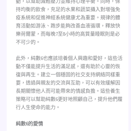
動，以幫助減輕壓力並維持心理平衡。同時，保
持均衡的飲食，充足的水果和蔬菜攝入對增強免
疫系統和促進神經系統健康尤為重要。規律的體
育活動如游泳、跑步能夠改善血液循環，釋放快
樂荷爾蒙，而每晚7至8小時的高質量睡眠則是必
不可少的。
此外，純數6也應該培養個人興趣和愛好，這些活
動不僅能提升生活的滿足感，還有助於心靈的恢
復與再生。建立一個穩固的社交支持網絡同樣重
要，透過與親友的交流與互助，可以有效緩解因
長期關懷他人而可能帶來的情感負擔。這些養生
策略可以幫助純數6更好地照顧自己，提升他們履
行人生使命的能力。
純數
6
的愛情