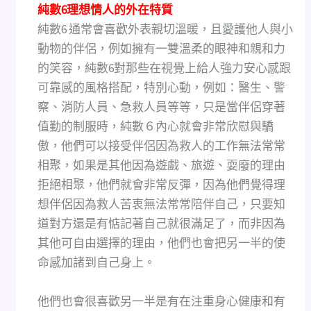
純數6理想情人的外在特質
純數6 通常會喜歡外表親切溫暖，且愛護他人與小
動物的伴侶，例如擁有一雙溫柔的眼神和親和力
的笑容，純數6對那些在視覺上給人強力安心感跟
可靠感的風格搭配，特別心動，例如：醫生、警
察、消防人員、急救人員等等，只是當伴侶穿著
值勤的制服時，純數６內心就會非常欣慰與驕
傲，他們可以接受伴侶因為救人的工作無法常常
相聚，如果是其他因為遊戲、旅遊、耍廢的理由
拒絕相聚，他們就會非常反彈，因為他們覺得理
想伴侶因為救人苦衷無法常常陪伴自己，只要知
道對方還是有惦記著自己就很滿足了，而非因為
其他可自由選擇的理由，他們也會把另一半的使
命感加諸到自己身上。
他們也會很喜歡另一半是有在注重身心健康和有