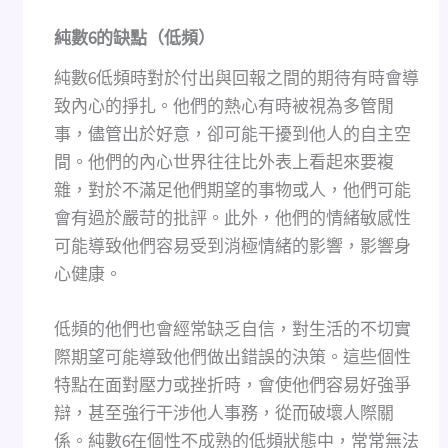
純數
6
的缺點（低頻）
純數6低頻時對於付出與回報之間的期待有時會導
致內心的掙扎。他們的熱心有時被視為多管閒
事，儘管出於好意，卻可能干擾到他人的自主空
間。他們的內心世界往往比外表上看起來要複
雜，對於不滿足他們期望的事物或人，他們可能
會有過於嚴苛的批評。此外，他們的情緒敏感性
可能導致他們容易受到消極情緒的影響，影響身
心健康。
低頻的他們也會經常缺乏自信，對生活的不切實
際期望可能導致他們做出錯誤的決策。這些個性
特點在面對壓力或挫折時，會使他們容易好強爭
辯，甚至強行干涉他人事務，從而破壞人際關
係。純數6在個性不成熟的低頻狀態中，常常無法