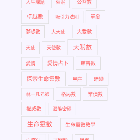
公益數
人生課題
催眠
卓越數
單戀
吸引力法則
大愛數
夢想數
大天使
天賦數
天使
天使數
愛情占卜
慈善數
愛情
探索生命靈數
暗戀
星座
格局數
業債數
林一凡老師
權威數
潛能密碼
生命靈數
生命靈數教學