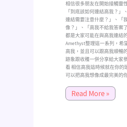
高
相信很多朋友在開始接觸靈
我
「到底該如何連結高我？」
重
連結需要注意什麼？」、「
點
像？」、「高我不給我答案
懶
都是大家可能在與高我連結
人
Amethyst整理這一系列
包，
高我，並且可以跟高我順暢
成
跡象跟收穫一併分享給大家參
為
看 相信高我這時候就在你的
先
可以把高我想像成最完美的你的
知
先
Read More »
覺
的
靈
魂，
讓