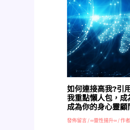
何
連
接
高
我?
引
用
自
超
越
生
命
如何連接高我?引
之
我重點懶人包，成
花
成為你的身心靈顧
的
連
發佈留言
/
∞靈性揚升∞
/ 作者
結