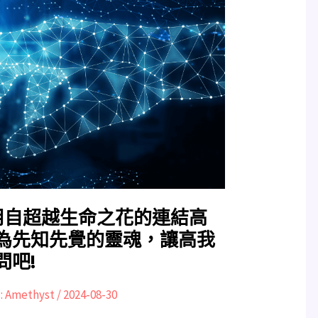
用自超越生命之花的連結高
為先知先覺的靈魂，讓高我
問吧!
:
Amethyst
/
2024-08-30