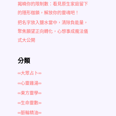
揭曉你的限制數：看見原生家庭留下
的隱形枷鎖，解放你的靈魂吧！
把名字放入鹽水當中，清除負能量，
聚焦願望正向轉化，心想事成魔法儀
式大公開
分類
∞大眾占卜∞
∞心靈雞湯∞
∞東方靈學∞
∞生命靈數∞
∞脈輪精油∞