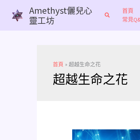
跳
Amethyst儷兒心
首頁
至
靈工坊
常見Q&
主
要
內
容
首頁
超越生命之花
超越生命之花
如