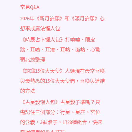
常見Q&A
2026年《新月許願》和《滿月許願》心
想事成魔法懶人包
《時辰占卜懶人包》打噴嚏、眼皮
跳、耳鳴、耳癢、耳熱、面熱、心驚
預兆總整理
《認識15位大天使》人類現在最常召喚
與最熟悉的15位大天使們，召喚與連結
的方法
《占星骰懶人包》占星骰子準嗎？只
需記住三個部分：行星、星座、宮位
的含義，3顆骰子，1728種組合，快速