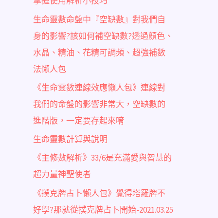
掌握使用解析小技巧
生命靈數命盤中『空缺數』對我們自
身的影響?該如何補空缺數?透過顏色、
水晶、精油、花精可調頻、超強補數
法懶人包
《生命靈數連線效應懶人包》連線對
我們的命盤的影響非常大，空缺數的
進階版，一定要存起來唷
生命靈數計算與說明
《主修數解析》33/6是充滿愛與智慧的
超力量神聖使者
《撲克牌占卜懶人包》覺得塔羅牌不
好學?那就從撲克牌占卜開始-2021.03.25