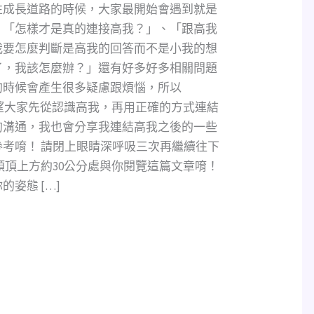
性成長道路的時候，大家最開始會遇到就是
、「怎樣才是真的連接高我？」、「跟高我
我要怎麼判斷是高我的回答而不是小我的想
了，我該怎麼辦？」還有好多好多相關問題
的時候會產生很多疑慮跟煩惱，所以
，希望大家先從認識高我，再用正確的方式連結
的溝通，我也會分享我連結高我之後的一些
考唷！ 請閉上眼睛深呼吸三次再繼續往下
頭頂上方約30公分處與你閱覽這篇文章唷！
姿態 […]