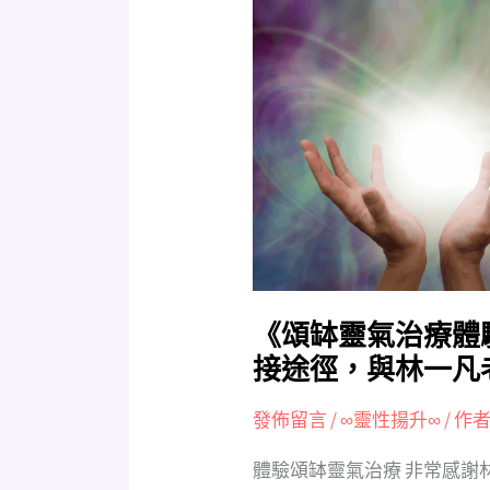
缽
靈
氣
治
療
體
驗》
身
心
靈
治
療
《頌缽靈氣治療體
方
接途徑，與林一凡
法
的
發佈留言
/
∞靈性揚升∞
/ 作者
最
體驗頌缽靈氣治療 非常感謝
直