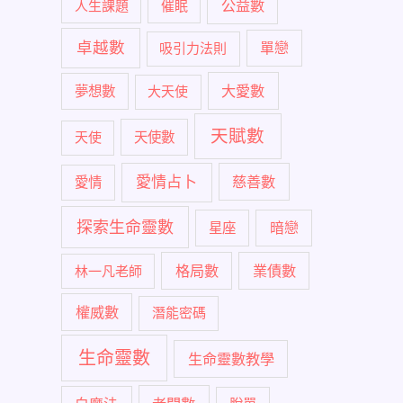
公益數
人生課題
催眠
卓越數
單戀
吸引力法則
大愛數
夢想數
大天使
天賦數
天使
天使數
愛情占卜
慈善數
愛情
探索生命靈數
暗戀
星座
格局數
業債數
林一凡老師
權威數
潛能密碼
生命靈數
生命靈數教學