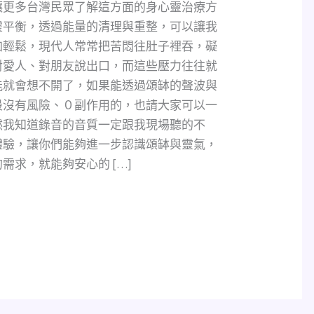
讓更多台灣民眾了解這方面的身心靈治療方
靈平衡，透過能量的清理與重整，可以讓我
加輕鬆，現代人常常把苦悶往肚子裡吞，礙
對愛人、對朋友說出口，而這些壓力往往就
能就會想不開了，如果能透過頌缽的聲波與
最沒有風險、０副作用的，也請大家可以一
然我知道錄音的音質一定跟我現場聽的不
體驗，讓你們能夠進一步認識頌缽與靈氣，
需求，就能夠安心的 […]