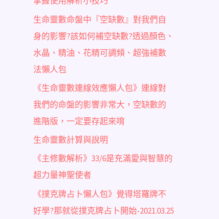
掌握使用解析小技巧
生命靈數命盤中『空缺數』對我們自
身的影響?該如何補空缺數?透過顏色、
水晶、精油、花精可調頻、超強補數
法懶人包
《生命靈數連線效應懶人包》連線對
我們的命盤的影響非常大，空缺數的
進階版，一定要存起來唷
生命靈數計算與說明
《主修數解析》33/6是充滿愛與智慧的
超力量神聖使者
《撲克牌占卜懶人包》覺得塔羅牌不
好學?那就從撲克牌占卜開始-2021.03.25