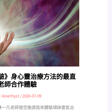
驗》身心靈治療方法的最直
老師合作體驗
:
Amethyst
/
2020-07-09
林一凡老師撥空邀請我來體驗頌缽靈氣治