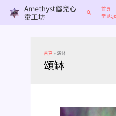
跳
Amethyst儷兒心
首頁
至
靈工坊
常見Q&
主
要
內
容
首頁
頌缽
頌缽
《頌