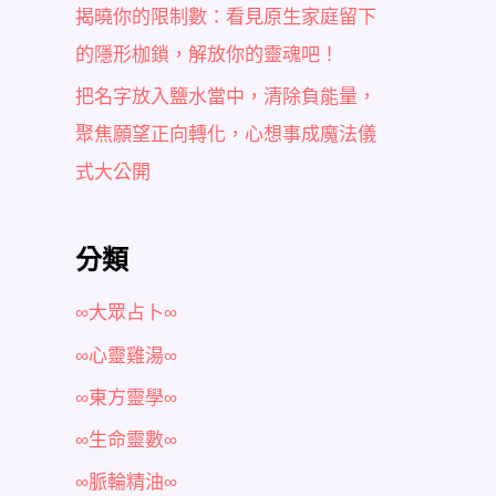
揭曉你的限制數：看見原生家庭留下
的隱形枷鎖，解放你的靈魂吧！
把名字放入鹽水當中，清除負能量，
聚焦願望正向轉化，心想事成魔法儀
式大公開
分類
∞大眾占卜∞
∞心靈雞湯∞
∞東方靈學∞
∞生命靈數∞
∞脈輪精油∞