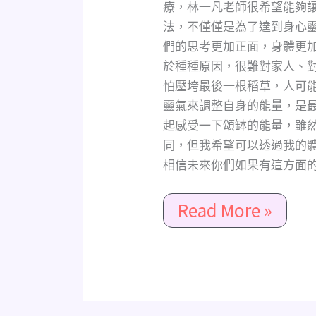
接
療，林一凡老師很希望能夠
途
法，不僅僅是為了達到身心
徑，
們的思考更加正面，身體更
與
於種種原因，很難對家人、
林
怕壓垮最後一根稻草，人可
一
靈氣來調整自身的能量，是
凡
起感受一下頌缽的能量，雖
老
同，但我希望可以透過我的
師
相信未來你們如果有這方面的
合
作
Read More »
體
驗