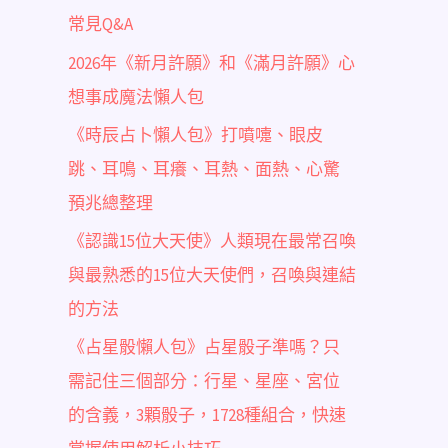
常見Q&A
2026年《新月許願》和《滿月許願》心
想事成魔法懶人包
《時辰占卜懶人包》打噴嚏、眼皮
跳、耳鳴、耳癢、耳熱、面熱、心驚
預兆總整理
《認識15位大天使》人類現在最常召喚
與最熟悉的15位大天使們，召喚與連結
的方法
《占星骰懶人包》占星骰子準嗎？只
需記住三個部分：行星、星座、宮位
的含義，3顆骰子，1728種組合，快速