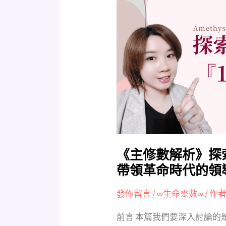
修
數
解
析》
探
索
生
命
靈
數
19/10/1
的
《主修數解析》探索
秘
帶領革命時代的領
密，
帶
發佈留言
/
∞生命靈數∞
/ 作者
領
前言 本篇我們要深入討論的
革