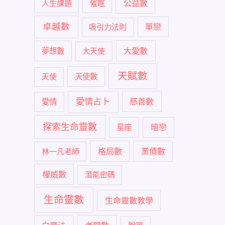
公益數
人生課題
催眠
卓越數
單戀
吸引力法則
大愛數
夢想數
大天使
天賦數
天使
天使數
愛情占卜
慈善數
愛情
探索生命靈數
暗戀
星座
格局數
業債數
林一凡老師
權威數
潛能密碼
生命靈數
生命靈數教學