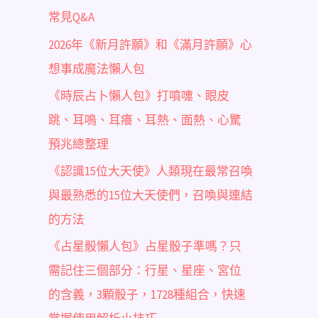
常見Q&A
2026年《新月許願》和《滿月許願》心
想事成魔法懶人包
《時辰占卜懶人包》打噴嚏、眼皮
跳、耳鳴、耳癢、耳熱、面熱、心驚
預兆總整理
《認識15位大天使》人類現在最常召喚
與最熟悉的15位大天使們，召喚與連結
的方法
《占星骰懶人包》占星骰子準嗎？只
需記住三個部分：行星、星座、宮位
的含義，3顆骰子，1728種組合，快速