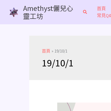
跳
Amethyst儷兒心
首頁
至
靈工坊
常見Q&
主
要
內
容
首頁
19/10/1
19/10/1
《主