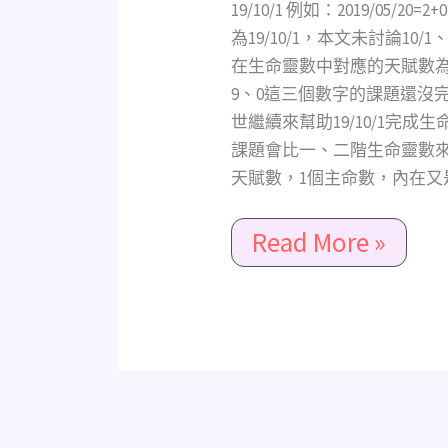
命
19/10/1 例如：2019/05/20=2+
時
為19/10/1，本文未討論10/1、28/
代
在生命靈數中對應的天賦數為1
的
9、0這三個數字的課題還沒
領
世繼續來幫助19/10/1完成生
導
課題會比一、二階生命靈數來
者
天賦數，1個主命數，內在又是走
Read More »