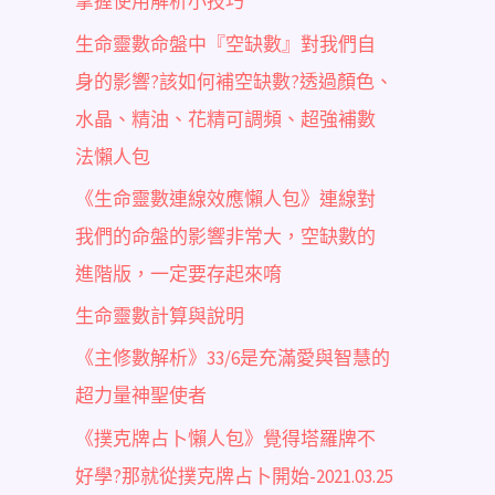
掌握使用解析小技巧
生命靈數命盤中『空缺數』對我們自
身的影響?該如何補空缺數?透過顏色、
水晶、精油、花精可調頻、超強補數
法懶人包
《生命靈數連線效應懶人包》連線對
我們的命盤的影響非常大，空缺數的
進階版，一定要存起來唷
生命靈數計算與說明
《主修數解析》33/6是充滿愛與智慧的
超力量神聖使者
《撲克牌占卜懶人包》覺得塔羅牌不
好學?那就從撲克牌占卜開始-2021.03.25