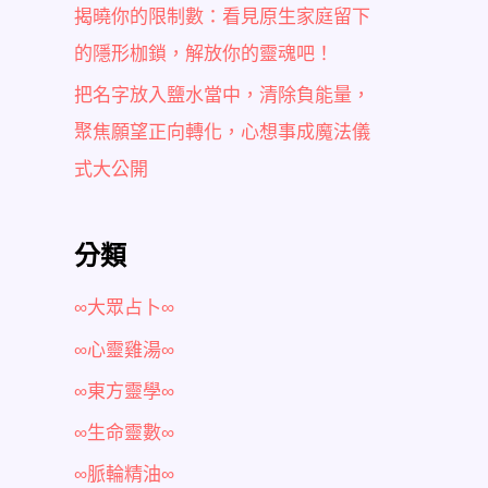
揭曉你的限制數：看見原生家庭留下
的隱形枷鎖，解放你的靈魂吧！
把名字放入鹽水當中，清除負能量，
聚焦願望正向轉化，心想事成魔法儀
式大公開
分類
∞大眾占卜∞
∞心靈雞湯∞
∞東方靈學∞
∞生命靈數∞
∞脈輪精油∞