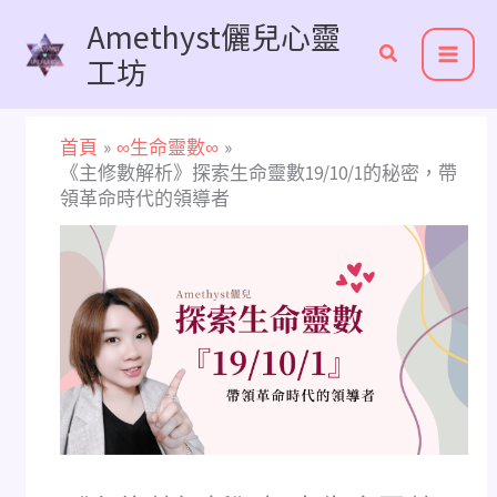
跳
Amethyst儷兒心靈
至
工坊
主
要
內
首頁
∞生命靈數∞
容
《主修數解析》探索生命靈數19/10/1的秘密，帶
領革命時代的領導者