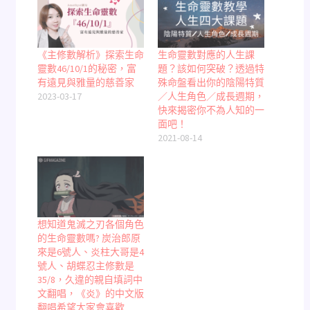
《主修數解析》探索生命
生命靈數對應的人生課
靈數46/10/1的秘密，富
題？該如何突破？透過特
有遠見與雅量的慈善家
殊命盤看出你的陰陽特質
2023-03-17
／人生角色／成長週期，
快來揭密你不為人知的一
面吧！
2021-08-14
想知道鬼滅之刃各個角色
的生命靈數嗎? 炭治郎原
來是6號人、炎柱大哥是4
號人、胡蝶忍主修數是
35/8，久違的親自填詞中
文翻唱，《炎》的中文版
翻唱希望大家會喜歡