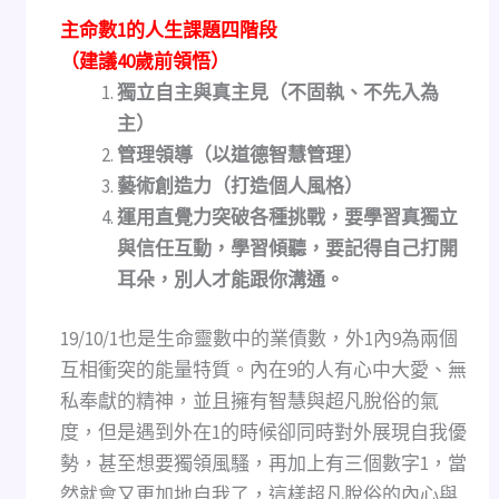
主命數1的人生課題四階段
（建議40歲前領悟）
獨立自主與真主見
（不固執、不先入為
主）
管理領導
（以道德智慧管理）
藝術創造力
（打造個人風格）
運用直覺力突破各種挑戰，要學習真獨立
與信任互動，學習傾聽，要記得自己打開
耳朵，別人才能跟你溝通。
19/10/1也是生命靈數中的業債數，外1內9為兩個
互相衝突的能量特質。內在9的人有心中大愛、無
私奉獻的精神，並且擁有智慧與超凡脫俗的氣
度，但是遇到外在1的時候卻同時對外展現自我優
勢，甚至想要獨領風騷，再加上有三個數字1，當
然就會又更加地自我了，這樣超凡脫俗的內心與