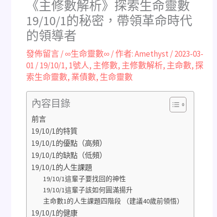
《主修數解析》探索生命靈數
19/10/1的秘密，帶領革命時代
的領導者
發佈留言
/
∞生命靈數∞
/ 作者:
Amethyst
/
2023-03-
01
/
19/10/1
,
1號人
,
主修數
,
主修數解析
,
主命數
,
探
索生命靈數
,
業債數
,
生命靈數
內容目錄
前言
19/10/1的特質
19/10/1的優點（高頻）
19/10/1的缺點（低頻）
19/10/1的人生課題
19/10/1這輩子要找回的神性
19/10/1這輩子該如何圓滿揚升
主命數1的人生課題四階段 （建議40歲前領悟）
19/10/1的健康