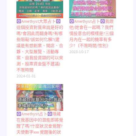
Amethyst大眾占卜
Amethyst占卜
我跟
這個投資對我來說是好的
他/她會在一起嗎？我們
嗎?會因此而翻身嗎?有哪
情投意合的模樣是?三個
些阻礙?該如何化解?(建
月內在一起的機率有多
議是有想創業、開店、合
少?（不限時間/性別）
夥、大型展覽、活動專
2023-10-17
案、自我投資類的可以來
測，股票資金盤不建議)
不限時間
2024-01-31
Amethyst占卜
隱藏
在我基因中的潛能即將覺
醒了嗎?什麼狀況會覺醒?
天使數字xxx 覺醒後的狀