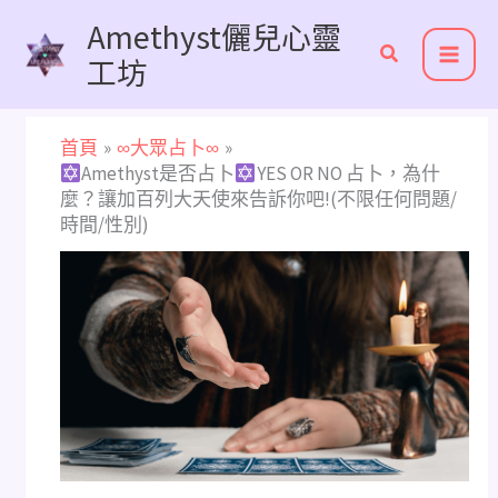
跳
Amethyst儷兒心靈
至
工坊
主
要
內
首頁
∞大眾占卜∞
容
Amethyst是否占卜
YES OR NO 占卜，為什
麼？讓加百列大天使來告訴你吧!(不限任何問題/
時間/性別)