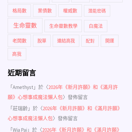
格局數
業債數
權威數
潛能密碼
生命靈數
生命靈數教學
白魔法
老闆數
脫單
連結高我
配對
開運
高我
近期留言
「
Amethyst
」於〈
2026年《新月許願》和《滿月許
願》心想事成魔法懶人包
〉發佈留言
「
莊瑞齡
」於〈
2026年《新月許願》和《滿月許願》
心想事成魔法懶人包
〉發佈留言
「
Wia Pai
」於〈
2026年《新月許願》和《滿月許願》