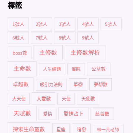
標籤
1號人
2號人
3號人
4號人
5號人
6號人
7號人
8號人
9號人
主修數
主修數解析
boss數
主命數
公益數
人生課題
催眠
卓越數
單戀
吸引力法則
夢想數
大愛數
大天使
天使
天使數
天賦數
愛情占卜
慈善數
愛情
探索生命靈數
暗戀
星座
林一凡老師