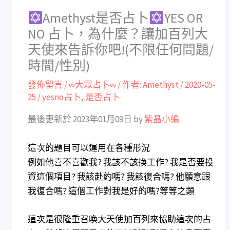
Amethyst是否占卜
YES OR
NO 占卜，為什麼？讓加百列大
天使來告訴你吧!(不限任何問題/
時間/性別)
發佈留言
/
∞大眾占卜∞
/ 作者:
Amethyst
/
2020-05-
25
/
yesno占卜
,
是否占卜
最後更新於 2023年01月09日 by
紫晶小編
這次的題目可以運用在各種形況
例如他喜不喜歡我? 我該不該換工作? 我是否要投
資這個項目? 我該赴約嗎? 我該復合嗎? 他願意跟
我復合嗎? 這個工作對我是好的嗎?等等之類
這次是很隆重召喚大天使加百列來協助這次的占