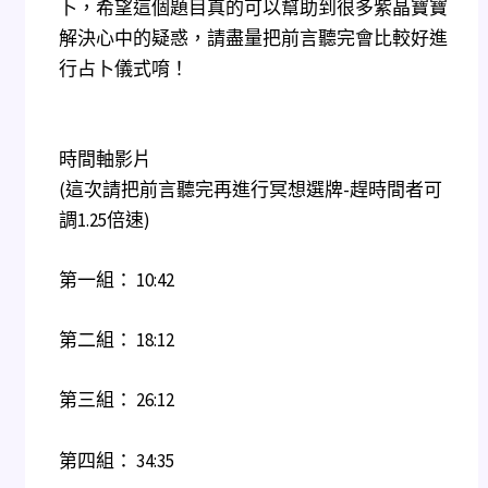
卜，希望這個題目真的可以幫助到很多紫晶寶寶
解決心中的疑惑，請盡量把前言聽完會比較好進
行占卜儀式唷！
時間軸影片
(這次請把前言聽完再進行冥想選牌-趕時間者可
調1.25倍速)
第一組：
10:42
第二組：
18:12
第三組：
26:12
第四組：
34:35