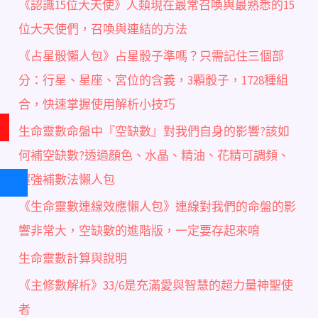
《認識15位大天使》人類現在最常召喚與最熟悉的15
位大天使們，召喚與連結的方法
《占星骰懶人包》占星骰子準嗎？只需記住三個部
分：行星、星座、宮位的含義，3顆骰子，1728種組
合，快速掌握使用解析小技巧
生命靈數命盤中『空缺數』對我們自身的影響?該如
何補空缺數?透過顏色、水晶、精油、花精可調頻、
超強補數法懶人包
《生命靈數連線效應懶人包》連線對我們的命盤的影
響非常大，空缺數的進階版，一定要存起來唷
生命靈數計算與說明
《主修數解析》33/6是充滿愛與智慧的超力量神聖使
者