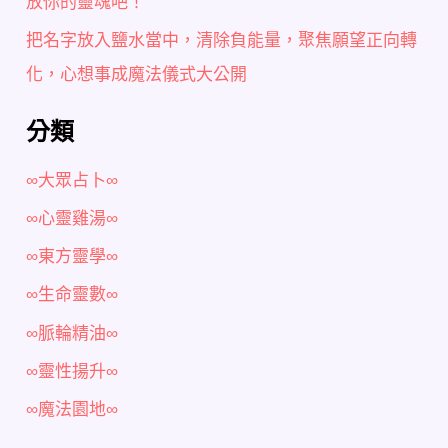
放你的靈魂吧！
把名字放入鹽水當中，清除負能量，聚焦願望正向轉
化，心想事成魔法儀式大公開
分類
∞大眾占卜∞
∞心靈雞湯∞
∞東方靈學∞
∞生命靈數∞
∞脈輪精油∞
∞靈性揚升∞
∞魔法園地∞