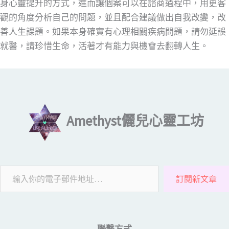
身心靈提升的方式，進而讓個案可以在諮商過程中，用更客
觀的角度分析自己的問題，並且配合建議做出自我改變，改
善人生課題。如果本身確實有心理相關疾病問題，請勿延誤
就醫，請珍惜生命，活著才有能力與機會去翻轉人生。
輸入你的電子郵件地址…
Amethyst儷兒心靈工坊
訂閱新文章