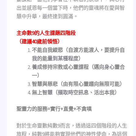
出並感恩每一個當下時，他們的靈魂將在愛與智
慧中升華，最終達到圓滿。
主命數9的人生課題四階段
（建議40歲前領悟）
不能自我縱慾（自渡方能渡人，要提升自
我的能量到某種程度）
養成修持宗教或心靈課程（邁向身心靈合
一）
智慧與慈悲（由有限心靈趨向無限可能）
無上智慧（擷取時空訊息、活出本我）
聖靈力的服務=實行+直覺+不貪嗔
對於生命靈數純數9而言，透過這四個階段的人生
旅程，純數9將能夠實現他們的神性使命，為這個