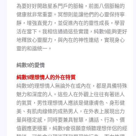
為要好好開啟星系門戶的脈輪，前面八個脈輪的
健康就非常重要。冥想則能讓他們的心靈保持寧
靜，增強直覺力，並促進內在的靈性成長，學習
活在當下。我相信通過這些實踐，純數9能夠更好
地釋放心靈壓力，與內在的神性連結，實現身心
靈的和諧統一。
純數
9
的愛情
純數9理想情人的外在特質
純數9的理想情人無論外在或內在，都是具備特殊
魅力和深度的人。這些人在外觀上往往有著迷人
的氣質，男性理想情人應該是健康膚色、身形健
美、有肌肉線條的成熟男人，在外表上展現出力
量與穩定感，同時要兼具智慧，講話、行為、價
值觀應更穩重，純數9會很願意傾聽理想伴侶的經