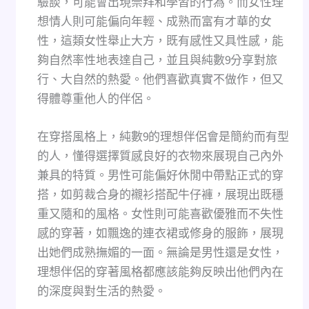
驗談，可能會出現崇拜和學習的行為。而女性理
想情人則可能偏向年輕、成熟而富有才華的女
性，這類女性舉止大方，既有感性又具性感，能
夠自然率性地表達自己，並且與純數9分享對旅
行、大自然的熱愛。他們喜歡真實不做作，但又
得體尊重他人的伴侶。
在穿搭風格上，純數9的理想伴侶會是簡約而有型
的人，懂得選擇質感良好的衣物來展現自己內外
兼具的特質。男性可能偏好休閒中帶點正式的穿
搭，如剪裁合身的襯衫搭配牛仔褲，展現出既穩
重又隨和的風格。女性則可能喜歡優雅而不失性
感的穿著，如飄逸的連衣裙或修身的服飾，展現
出她們成熟撫媚的一面。無論是男性還是女性，
理想伴侶的穿著風格都應該能夠反映出他們內在
的深度與對生活的熱愛。