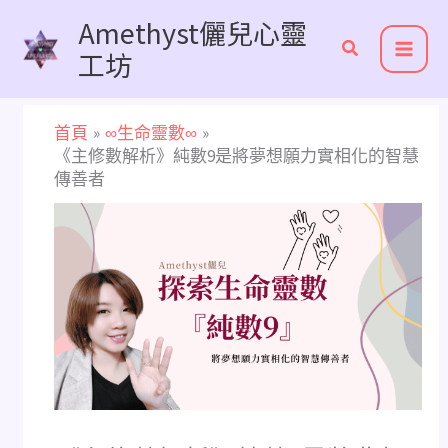
跳
Amethyst儷兒心靈
至
工坊
主
要
內
首頁
∞生命靈數∞
容
《主修數解析》純數9是將夢想願力實相化的智慧
傳善者