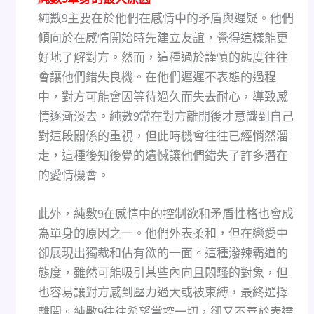
純數9主要在於他們在感情中的矛盾與遲疑。他們
傾向於在感情開始時先建立友誼，覺得這樣能更
好地了解對方。然而，這種過於謹慎的態度往往
會讓他們錯失良機。在他們遲遲不表態的過程
中，對方可能會因等待過久而失去耐心，導致感
情逐漸淡去。純數9常在對方離開後才意識到自己
對這段關係的重視，但此時機會往往已經悄然溜
走，這種後知後覺的遺憾讓他們錯失了許多潛在
的愛情機會。
此外，純數9在感情中的控制欲和矛盾性格也會成
為單身的原因之一。他們外表柔和，但在戀愛中
卻展現出獨裁和佔有欲的一面。這種潑辣霸道的
態度，雖然可能吸引某些內向且悶騷的對象，但
也容易讓對方感到壓力過大或被束縛，最終選擇
離開。純數9往往希望掌控一切，卻又不善於表達