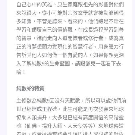
自己心中的英雄。原生家庭跟祖先的影響對他們
來說很大，從小可能對宗教玄學就會被動灌輸很
多知識，不管是聽來、看來的，他們總是不斷在
學習和顛覆自己的價值觀，在成長過程學習到善
的智慧，進而走向人道關懷者或修行者，成為真
正的將夢想願力實現化的智慧行者，用身體力行
告訴其他人如何做一個有愛的人。如果你想更深
入了解純數9的生命藍圖，請跟儷兒一起看下去
唷！
純數
9
的特質
主修數為純數9因沒有天賦數，所以可以說他們前
世已經達成里程碑，此生可能是再次發願來地球
協助人類揚升，大多是已經有高度開悟的高階靈
魂（仙佛、揚升大師、大天使等等）來地球傳道
奉獻，或者透過實踐夢想讓周遭人或服務的對象