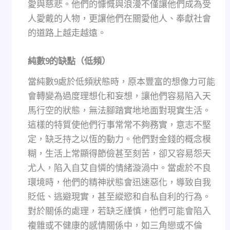
愛與慈悲。他們的慷慨與浪漫不僅讓他們成為受
人愛戴的人物，更讓他們在關愛他人、奉獻社會
的道路上越走越遠。
純數
9
的缺點（低頻）
當純數9處於低頻狀態時，原本豐富的想像力可能
會轉變為過度理想化和妄想，讓他們容易陷入天
馬行空的狀態，無法腳踏實地地面對現實生活。
這樣的特質使他們行事常常不夠務實，意志不堅
定，缺乏持之以恆的動力。他們對金錢的概念模
糊，生活上常顯得節儉甚至刻苦，卻又容易怨天
尤人，陷入自艾自憐的情緒漩渦中。當處於不良
環境時，他們的精神狀態會迅速惡化，導致自我
貶低、逃避現實，甚至縱慾和自私自利的行為。
對於關係的處理，若缺乏謹慎，他們可能會陷入
複雜或不健康的感情關係中，如三角戀或不倫