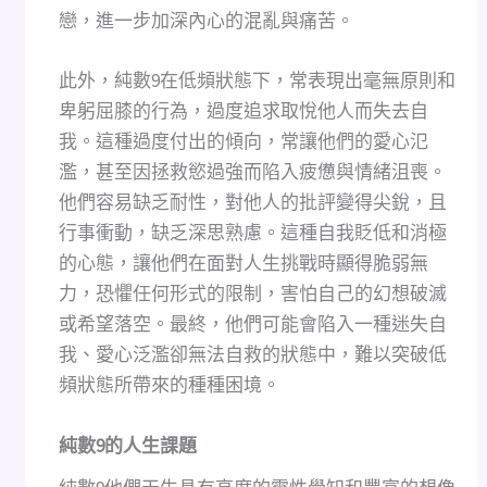
戀，進一步加深內心的混亂與痛苦。
此外，純數9在低頻狀態下，常表現出毫無原則和
卑躬屈膝的行為，過度追求取悅他人而失去自
我。這種過度付出的傾向，常讓他們的愛心氾
濫，甚至因拯救慾過強而陷入疲憊與情緒沮喪。
他們容易缺乏耐性，對他人的批評變得尖銳，且
行事衝動，缺乏深思熟慮。這種自我貶低和消極
的心態，讓他們在面對人生挑戰時顯得脆弱無
力，恐懼任何形式的限制，害怕自己的幻想破滅
或希望落空。最終，他們可能會陷入一種迷失自
我、愛心泛濫卻無法自救的狀態中，難以突破低
頻狀態所帶來的種種困境。
純數
9
的人生課題