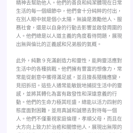
精神去幫助他人。他們的善良和純潔體現在日常
生活的每一個細節中，他們會十分純粹的付出，
在別人眼中就是個小太陽，無論是激勵他人、服
務社會，還是以自身的行動去影響並啟發周圍的
人。他們總是以人道主義的角度看待問題，展現
出無與倫比的正義感和兄弟般的氣概。
此外，純數９充滿創造力和靈性，能夠靈活應對
生活中的各種挑戰。他們擁有豐富的想像力，常
常能從創意中獲得滿足感，並且擅長隨機應變，
見招拆招。這些人通常能敏銳地捕捉生活中的靈
感，並將其轉化為富有啟發性和深遠意義的行
動。他們的生命力極其旺盛，總能以活力四射的
態度面對困難，並用真誠和誠懇去對待每一個
人。他們不僅重視家庭倫理，孝順父母，而且在
大方向上致力於治癒和關懷他人，展現出無限的