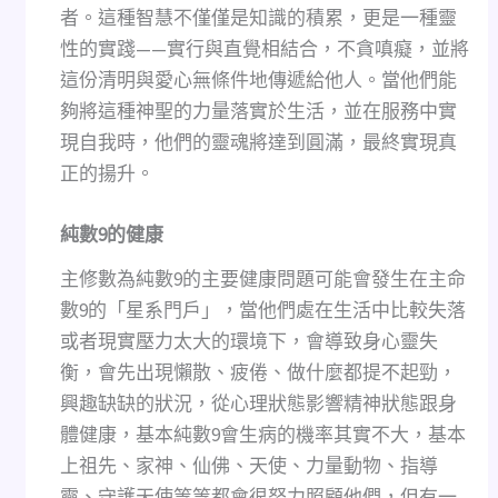
者。這種智慧不僅僅是知識的積累，更是一種靈
性的實踐——實行與直覺相結合，不貪嗔癡，並將
這份清明與愛心無條件地傳遞給他人。當他們能
夠將這種神聖的力量落實於生活，並在服務中實
現自我時，他們的靈魂將達到圓滿，最終實現真
正的揚升。
純數
9
的健康
主修數為純數9的主要健康問題可能會發生在主命
數9的「星系門戶」，當他們處在生活中比較失落
或者現實壓力太大的環境下，會導致身心靈失
衡，會先出現懶散、疲倦、做什麼都提不起勁，
興趣缺缺的狀況，從心理狀態影響精神狀態跟身
體健康，基本純數9會生病的機率其實不大，基本
上祖先、家神、仙佛、天使、力量動物、指導
靈、守護天使等等都會很努力照顧他們，但有一