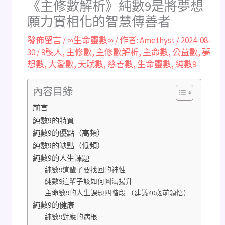
《主修數解析》純數9是將夢想
願力實相化的智慧傳善者
發佈留言
/
∞生命靈數∞
/ 作者:
Amethyst
/
2024-08-
30
/
9號人
,
主修數
,
主修數解析
,
主命數
,
公益數
,
夢
想數
,
大愛數
,
天賦數
,
慈善數
,
生命靈數
,
純數9
內容目錄
前言
純數9的特質
純數9的優點（高頻）
純數9的缺點（低頻）
純數9的人生課題
純數9這輩子要找回的神性
純數9這輩子該如何圓滿揚升
主命數9的人生課題四階段 （建議40歲前領悟）
純數9的健康
純數9對應的病根