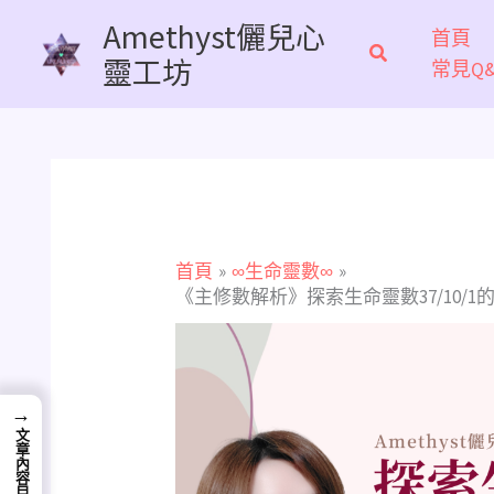
跳
Amethyst儷兒心
首頁
至
靈工坊
常見Q&
主
要
內
容
首頁
∞生命靈數∞
《主修數解析》探索生命靈數37/10/
→
文章內容目錄