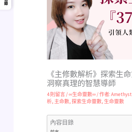
《主修數解析》探索生命靈
洞察真理的智慧導師
4 則留言
/
∞生命靈數∞
/ 作者:
Amethys
析
,
主命數
,
探索生命靈數
,
生命靈數
內容目錄
前言