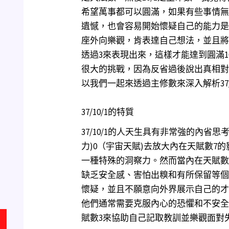
希望萬事都可以圓滿，如果有些事情無
遺憾，也會容易開始懷疑自己的能力是
座外向樂觀，肯表達自己想法，並且將
透過3來表現出來，這樣才能達到圓滿10
很大的挑戰，因為反省過後說出真相對
以我們一起來透過主修數來深入解析37/1
37/10/1的特質
37/10/1的人天生具有非常強的內省
力)0（宇宙天賦)去放大內在天賦數7
一種特殊的洞察力。然而當內在天賦數
缺乏安全感、害怕出糗和有所保留等個
懷疑，並且不願意向外界展示自己的才
他們通常需要克服內心的恐懼和不安全
賦數3來協助自己記取教訓並樂觀面對