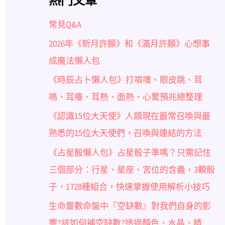
熱門文章
常見Q&A
2026年《新月許願》和《滿月許願》心想事
成魔法懶人包
《時辰占卜懶人包》打噴嚏、眼皮跳、耳
鳴、耳癢、耳熱、面熱、心驚預兆總整理
《認識15位大天使》人類現在最常召喚與最
熟悉的15位大天使們，召喚與連結的方法
《占星骰懶人包》占星骰子準嗎？只需記住
三個部分：行星、星座、宮位的含義，3顆骰
子，1728種組合，快速掌握使用解析小技巧
生命靈數命盤中『空缺數』對我們自身的影
響?該如何補空缺數?透過顏色、水晶、精