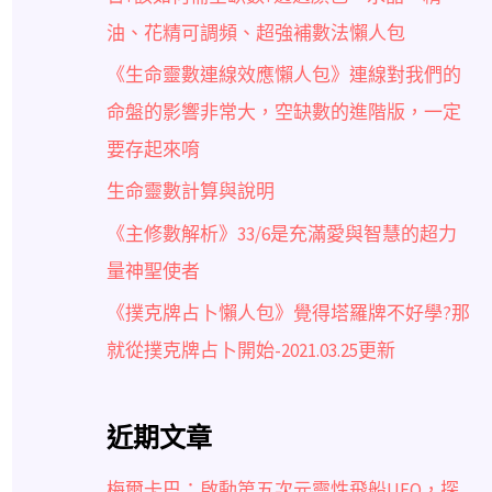
油、花精可調頻、超強補數法懶人包
《生命靈數連線效應懶人包》連線對我們的
命盤的影響非常大，空缺數的進階版，一定
要存起來唷
生命靈數計算與說明
《主修數解析》33/6是充滿愛與智慧的超力
量神聖使者
《撲克牌占卜懶人包》覺得塔羅牌不好學?那
就從撲克牌占卜開始-2021.03.25更新
近期文章
梅爾卡巴：啟動第五次元靈性飛船UFO，探