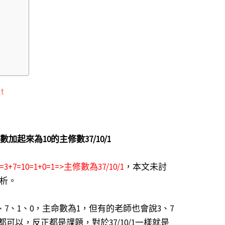
t
數加起來為10的
主修數37/10/1
7=3+7=10=1+0=1=>主修數為37/10/1
，本文未討
的解析。
3、7、1、0，主命數為1，但有的老師也會說3、7
都可以，反正都是課題，對於37/10/1一樣就是