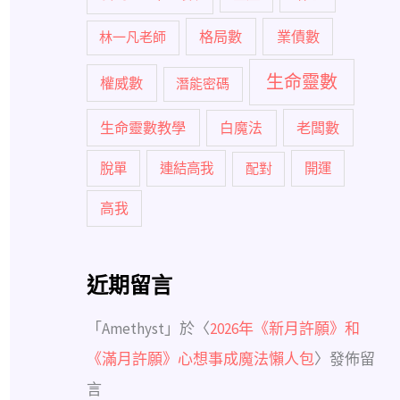
格局數
業債數
林一凡老師
生命靈數
權威數
潛能密碼
生命靈數教學
白魔法
老闆數
脫單
連結高我
配對
開運
高我
近期留言
「
Amethyst
」於〈
2026年《新月許願》和
《滿月許願》心想事成魔法懶人包
〉發佈留
言