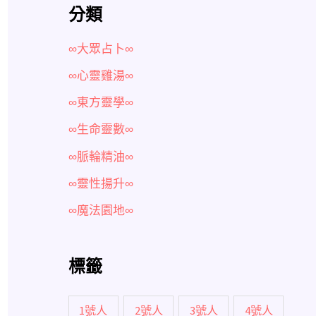
分類
∞大眾占卜∞
∞心靈雞湯∞
∞東方靈學∞
∞生命靈數∞
∞脈輪精油∞
∞靈性揚升∞
∞魔法園地∞
標籤
1號人
2號人
3號人
4號人