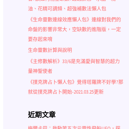
油、花精可調頻、超強補數法懶人包
《生命靈數連線效應懶人包》連線對我們的
命盤的影響非常大，空缺數的進階版，一定
要存起來唷
生命靈數計算與說明
《主修數解析》33/6是充滿愛與智慧的超力
量神聖使者
《撲克牌占卜懶人包》覺得塔羅牌不好學?那
就從撲克牌占卜開始-2021.03.25更新
近期文章
梅爾卡巴：啟動第五次元靈性飛船UFO，探