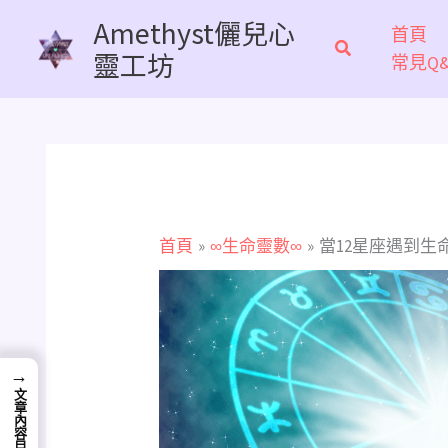
跳
Amethyst儷兒心
首頁
至
靈工坊
常見Q&
主
要
內
容
首頁
∞生命靈數∞
當12星座遇到生
→
文章內容目錄