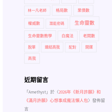
格局數
業債數
林一凡老師
生命靈數
權威數
潛能密碼
生命靈數教學
白魔法
老闆數
脫單
連結高我
配對
開運
高我
近期留言
「
Amethyst
」於〈
2026年《新月許願》和
《滿月許願》心想事成魔法懶人包
〉發佈留
言