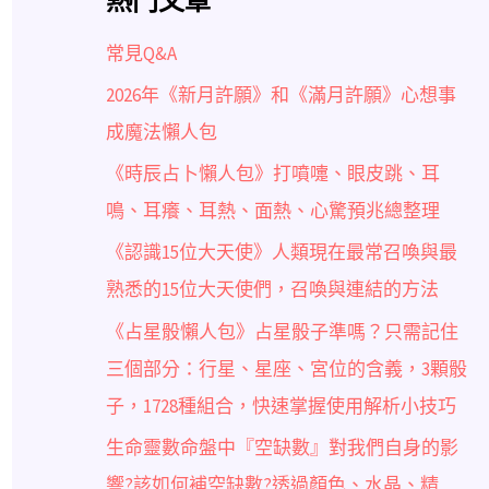
熱門文章
常見Q&A
2026年《新月許願》和《滿月許願》心想事
成魔法懶人包
《時辰占卜懶人包》打噴嚏、眼皮跳、耳
鳴、耳癢、耳熱、面熱、心驚預兆總整理
《認識15位大天使》人類現在最常召喚與最
熟悉的15位大天使們，召喚與連結的方法
《占星骰懶人包》占星骰子準嗎？只需記住
三個部分：行星、星座、宮位的含義，3顆骰
子，1728種組合，快速掌握使用解析小技巧
生命靈數命盤中『空缺數』對我們自身的影
響?該如何補空缺數?透過顏色、水晶、精