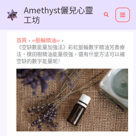
跳
Amethyst儷兒心靈
至
工坊
主
要
內
首頁
∞脈輪精油∞
容
《空缺數能量加強法》彩虹脈輪數字精油芳香療
法，樸田樹精油能量很強，還有什麼方法可以補
空缺的數字能量呢?