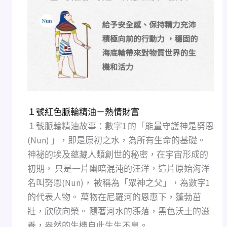
１號紅色脈輪精油－熱情財富
１號脈輪精油故事：數字1 的「能量守護神是努恩
(Nun) 」，即是原初之水，為所有生命的基礎。
神祕的埃及蘊藏人類創世的秘密，在宇宙形成的
初期， 只是一片幽暗混沌的汪洋，這片原始海洋
名叫努恩(Nun)， 被稱為「眾神之父」，為數字1
的代表人物。 萬物在尼羅河的恩惠下，蓬勃茁
壯，欣欣向榮。 隨著河水的漲落，黑色沃土的滋
養，盎然的生機自此生生不息。