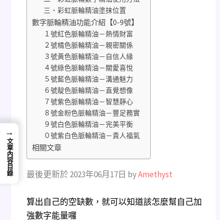
三、彩虹脈輪精油塗抹位置
數字脈輪精油功能介紹【0-9號】
１號紅色脈輪精油－熱情財富
２號橘色脈輪精油－親密關係
３號黃色脈輪精油－自信人緣
４號綠色脈輪精油－關愛喜悅
５號藍色脈輪精油－溝通魅力
６號靛色脈輪精油－直覺想像
７號紫色脈輪精油－智慧靜心
８號金粉色脈輪精油－豐足務實
９號白色脈輪精油－完美平衡
→
０號紫白色脈輪精油－貴人福氣
文章內容目錄
相關文章
最後更新於 2023年06月17日 by
Amethyst
算出自己的空缺數，就可以知道該怎麼幫自己加
強數字能量囉