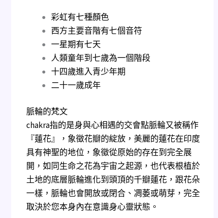
彩虹有七種顏色
西方主要音階有七個音符
一星期有七天
人類童年到七歲為一個階段
十四歲進入青少年期
二十一歲成年
​脈輪的梵文
chakra指的是身與心相遇的交會點
脈輪又被稱作
『蓮花』，象徵花瓣的綻放，
美麗的蓮花在印度
具有神聖的地位，
象徵從原始的存在到完全展
開，
如同生命之花為宇宙之起源，
也代表根植於
土地的底層脈輪進化到頭頂的千瓣蓮花，
跟花朵
一樣，脈輪也會開放或閉合、凋萎或萌芽，
完全
取決於您本身內在意識身心靈狀態。