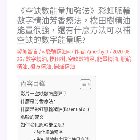
《空缺數能量加強法》彩虹脈輪
數字精油芳香療法，樸田樹精油
能量很強，還有什麼方法可以補
空缺的數字能量呢?
發佈留言
/
∞脈輪精油∞
/ 作者:
Amethyst
/
2020-08-
26
/
數字精油
,
樸田樹
,
空缺數補足
,
能量精油
,
脈輪
精油
,
複方精油
,
開運精油
內容目錄
影片－空缺數怎麼算？
什麼是芳香療法?
什麼是彩虹脈輪精油(Essential oil)
​脈輪的梵文
如何強化脈輪能量呢?
一、強化調油程序
二、彩虹脈輪數字精油使用方法