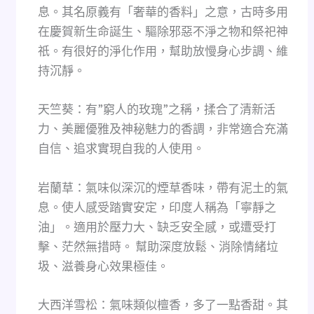
息。其名原義有「奢華的香料」之意，古時多用
在慶賀新生命誕生、驅除邪惡不淨之物和祭祀神
祇。有很好的淨化作用，幫助放慢身心步調、維
持沉靜。
天竺葵：有”窮人的玫瑰”之稱，揉合了清新活
力、美麗優雅及神秘魅力的香調，非常適合充滿
自信、追求實現自我的人使用。
岩蘭草：氣味似深沉的煙草香味，帶有泥土的氣
息。使人感受踏實安定，印度人稱為「寧靜之
油」。適用於壓力大、缺乏安全感，或遭受打
擊、茫然無措時。 幫助深度放鬆、消除情緒垃
圾、滋養身心效果極佳。
大西洋雪松：氣味類似檀香，多了一點香甜。其