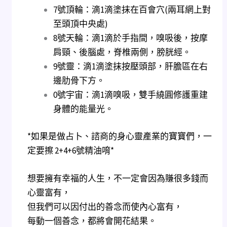
7號頂輪：滴1滴塗抹在百會穴(兩耳網上對
至頭頂中央處)
8號天輪：滴1滴於手指間，嗅吸後，按摩
肩頸、後腦處，脊椎兩側，膀胱經。
9號靈：滴1滴塗抹按壓頭部，肝膽區在右
邊肋骨下方。
0號宇宙：滴1滴嗅吸，雙手繞圓修護重建
身體的能量光。
*如果是做占卜、諮商的身心靈產業的寶寶們，一
定要擦 2+4+6號精油唷*
想要擁有幸福的人生，不一定會因為賺很多錢而
心靈富有，
但我們可以因付出的善念而使內心富有，
每動一個善念，都將會開花結果。