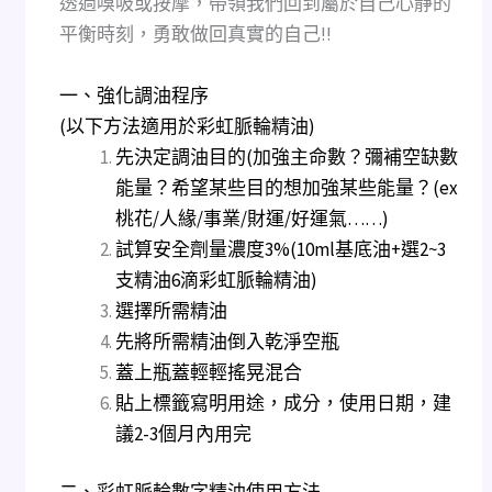
透過嗅吸或按摩，帶領我們回到屬於自己心靜的
平衡時刻，勇敢做回真實的自己!!
一、強化調油程序
(以下方法適用於彩虹脈輪精油)
先決定調油目的(加強主命數？彌補空缺數
能量？希望某些目的想加強某些能量？(ex
桃花/人緣/事業/財運/好運氣……)
試算安全劑量濃度3%(10ml基底油+選2~3
支精油6滴彩虹脈輪精油)
選擇所需精油
先將所需精油倒入乾淨空瓶
蓋上瓶蓋輕輕搖晃混合
貼上標籤寫明用途，成分，使用日期，建
議2-3個月內用完