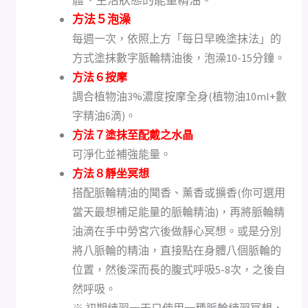
體、生活狀態的能量精油。
方法５泡澡
每週一次，依照上方「每日早晚塗抹法」的
方式塗抹數字脈輪精油後，泡澡10-15分鐘。
方法６按摩
調合植物油3%濃度按摩全身(植物油10ml+數
字精油6滴)。
方法７塗抹至配戴之水晶
可淨化並補強能量。
方法８靜坐冥想
搭配脈輪精油的聞香、薰香或擴香(你可選用
當天最想補足能量的脈輪精油)，再將脈輪精
油滴在手中勞宮穴後做靜心冥想。或是分別
將八脈輪的精油，直接點在身體八個脈輪的
位置，然後深而長的腹式呼吸5-8次，之後自
然呼吸。