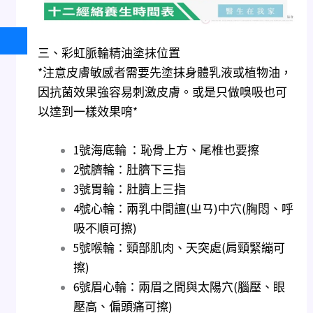
三、彩虹脈輪精油塗抹位置
*注意皮膚敏感者需要先塗抹身體乳液或植物油，
因抗菌效果強容易刺激皮膚。或是只做嗅吸也可
以達到一樣效果唷*
1號海底輪 ：恥骨上方、尾椎也要擦
2號臍輪：肚臍下三指
3號胃輪：肚臍上三指
4號心輪：兩乳中間譠(ㄓㄢ)中穴(胸悶、呼
吸不順可擦)
5號喉輪：頸部肌肉、天突處(肩頸緊繃可
擦)
6號眉心輪：兩眉之間與太陽穴(腦壓、眼
壓高、偏頭痛可擦)