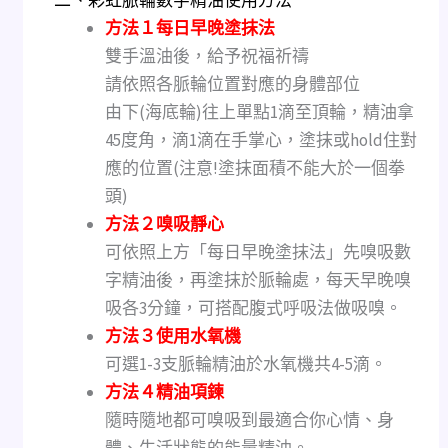
二、彩虹脈輪數字精油使用方法
方法１每日早晚塗抹法
雙手溫油後，給予祝福祈禱
請依照各脈輪位置對應的身體部位
由下(海底輪)往上單點1滴至頂輪，精油拿
45度角，滴1滴在手掌心，塗抹或hold住對
應的位置(注意!塗抹面積不能大於一個拳
頭)
方法２嗅吸靜心
可依照上方「每日早晚塗抹法」先嗅吸數
字精油後，再塗抹於脈輪處，每天早晚嗅
吸各3分鐘，可搭配腹式呼吸法做吸嗅。
方法３使用水氧機
可選1-3支脈輪精油於水氧機共4-5滴。
方法４精油項鍊
隨時隨地都可嗅吸到最適合你心情、身