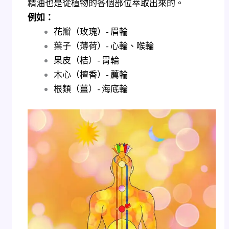
​精油也是從植物的各個部位萃取出來的。
例如：
花瓣（玫瑰）- 眉輪
葉子（薄荷）- 心輪、喉輪
果皮（桔）- 胃輪
木心（檀香）- 薦輪
根類（薑）- 海底輪